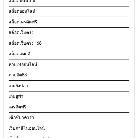
สล็อตมันนี่เกม
สล็อตออนไลน์
สล็อตเครดิตฟรี
สล็อตเว็บตรง
สล็อตเว็บตรง 168
สล็อตแตกดี
หวย24ออนไลน์
หวยฮิต88
เกมยิงปลา
เกมยูฟ่า
เครดิตฟรี
เซ็กซี่บาคาร่า
เว็บคาสิโนออนไลน์