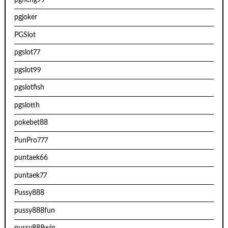
pgjoker
PGSlot
pgslot77
pgslot99
pgslotfish
pgslotth
pokebet88
PunPro777
puntaek66
puntaek77
Pussy888
pussy888fun