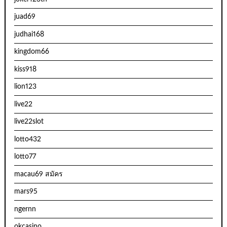
juad69
judhai168
kingdom66
kiss918
lion123
live22
live22slot
lotto432
lotto77
macau69 สมัคร
mars95
ngernn
okcasino