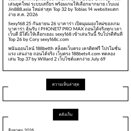
เล่นยุคใหม่ ระบบเสถียร พร้อมเกมให้เลือกมากมาย เว็บแม่
Jin888.asia ใหม่ล่าสุด Top 32 by Tobias 14 websiteแตก
ง่าย ส.ค. 2026
Sexy168 25 กันยายน 26 บาคาร่า เปิดมุมมองใหม่ของเกม
บาคาร่า ลุ้นรับ I PHONE17 PRO MAX ถอนได้จริงทุกเวลา
เว็บดี มีโต๊ะให้เลือกเยอะ sexy168 เข้าเล่นวันนี้ รับโปรดีทันที
Top 26 by Cory sexy168c.com
พนันออนไลน์ 188betth สล็อตเว็บตรง เครดิตฟรี โปรโมชั่น
แรง เล่นง่าย ถอนได้จริง เว็บตรง 188bets4.com ทดลอง
เล่น Top 37 by Willard 2 เว็บไซต์แตกง่าย July 69
ความเห็นล่าสุด
คลังเก็บ
สิงหาคม 2026