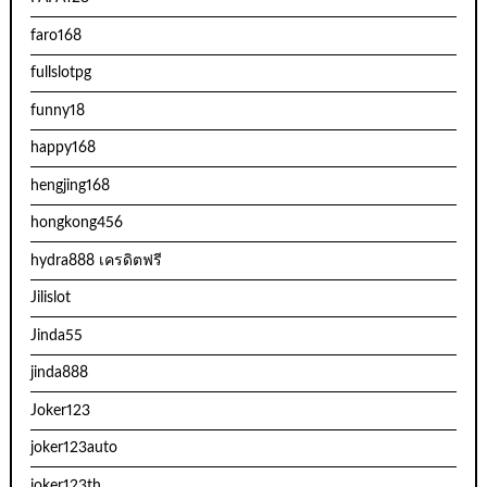
faro168
fullslotpg
funny18
happy168
hengjing168
hongkong456
hydra888 เครดิตฟรี
Jilislot
Jinda55
jinda888
Joker123
joker123auto
joker123th