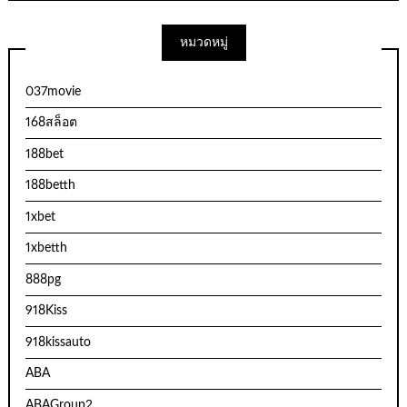
หมวดหมู่
037movie
168สล็อต
188bet
188betth
1xbet
1xbetth
888pg
918Kiss
918kissauto
ABA
ABAGroup2