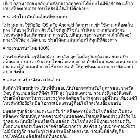
เดียว ก็สามารถสนุกกับเกมสล็อตจากทุกค่ายได้แบบไม่มีข้อจำกัด แล้วก็
เว็บ สล็อตเว็บตรง ก็ทำให้สิ่งนี้เป็นไปได้กล้วยๆ
• รองรับโทรศัพท์เคลื่อนที่ทุกระบบ
ไม่ว่าคุณจะใช้มือถือ iOS หรือ Android ก็สามารถเข้าใช้งาน สล็อตเว็บ
ตรง ได้อย่างลื่นไหล ตัวเว็บไซต์ถูกดีไซน์มาให้เหมาะสมกับหน้าจอ
โทรศัพท์เคลื่อนที่ทุกขนาด การปรับเปลี่ยนรายการอาหารแล้วก็ฟีเจอร์
ต่างๆให้ใช้งานได้สบาย ช่วยให้คุณเล่นสล็อตได้ทุกที่ที่ต้องการ
• รองรับภาษาไทย 100%
สำหรับเพื่อนพ้องๆที่ไม่ถนัดภาษาอังกฤษ ไม่ต้องวิตกกังวลเลยนะครับ
สล็อตเว็บตรง รองรับภาษาไทยเต็มแบบอย่าง ทั้งยังในส่วนของเมนู ระบบ
เกม และก็คำแนะนำการใช้แรงงาน ทำให้ทุกขั้นตอนง่ายอย่างยิ่งและก็
สบายยิ่งขึ้น
• เล่นง่าย สร้างจังหวะเงินล้าน
สิ่งที่ทำให้ sretthi99 เป็นที่ชื่นชอบเป็นโอกาสสำหรับในการชนะรางวัล
ใหญ่ ด้วยเกมสล็อตที่มีค่า RTP สูง โบนัสแตกง่าย รวมทั้งฟีเจอร์พิเศษที่
ช่วยเพิ่มโอกาสในการเอารางวัลแจ็คพ็อต ไม่ว่าคุณจะอยู่ที่ไหน เพียงแค่มี
โทรศัพท์มือถือในมือ โอกาสเป็นเศรษฐีก็อยู่ไม่ไกลเกินเอื้อมขอรับ
ผมขอสรุปกล้วยๆเลยคะนะครับว่า สล็อต99 เป็นเว็บไซต์สล็อตเว็บตรง
สล็อต99 ที่ตอบปัญหาทุกความจำเป็นของคนรักเกมสล็อตอย่างแท้จริง ไม่
ว่าคุณจะเป็นมือใหม่หรือเซียนสล็อต เว็บไซต์แห่งนี้มีทุกอย่างครบครัน
ตั้งแต่เกมสล็อตเว็บตรงจากค่ายดังมากกว่า 30 ค่าย ระบบฝาก-ถอนที่เร็ว
ไม่มีข้อจำกัด รองรับการเล่นผ่านมือถือทุกระบบ รวมทั้งที่สำคัญคือ
เว็บไซต์นี้เป็นลิขสิทธิ์แท้ที่ปลอดภัย