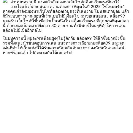
อ่านบทความนี้ คงจะกำลังมองหาเว็บไซต์สล็อตเว็บตรงที่น่าไว้
วางใจแล้วก็ตอบสนองความต้องการที่สุดในปี 2025 ใช่ไหมครับ?
หากคุณกำลังมองหาเว็บไซต์สล็อตเว็บตรงที่เล่นง่าย โบนัสแตกบ่อย แล้ว
ก็มีระบบการฝาก-ถอนที่เร็วแบบไม่มีเงื่อนไข ผมขอเสนอแนะ สล็อต99
นะครับ เว็บไซต์นี้ขึ้นชื่อว่าเป็นหนึ่งใน สล็อตเว็บตรง ที่สุดยอดที่สุดเวลา
นี้ ด้วยเกมสล็อตมากยิ่งกว่า 30 ค่าย รวมทั้งฟีพบร์ใหม่ๆที่ทำให้การเล่น
สล็อตไม่มีเบื่ออีกต่อไป
ในบทความนี้ ผมจะพาเพื่อนฝูงๆไปรู้จักกับ สล็อต99 ให้ลึกซึ้งมากยิ่งขึ้น
รวมทั้งแนะนำขั้นตอนการเล่น แนวทางการเลือกเกมสล็อต99 และจุด
เด่นที่ทำให้เว็บแห่งนี้ได้รับความนิยมอันดับแรกๆของนักพนันออนไลน์
หากพร้อมแล้ว ไปติดตามกันได้เลยครับ!