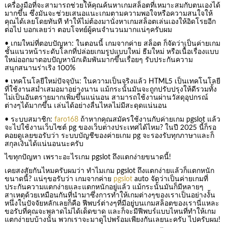
เครื่องมือที่จะสามารถช่วยให้คุณค้นหาเกมสล็อตที่เหมาะสมกับตนเองได้
มากขึ้น ซึ่งมันจะช่วยเสนอแนะเกมตามความพอใจหรือความสนใจให้
คุณได้เลยโดยทันที ทำให้ไม่ต้องมานั่งหาเกมสล็อตเล่นเองให้อิดโรยอีก
ต่อไป บอกเลยว่า ตอบโจทย์ผู้คนจำนวนมากแน่ๆครับผม
• เกมใหม่ที่ตอบปัญหา: ในตอนนี้ เกมจากค่าย สล็อต ก็จัดว่าเป็นค่ายเกม
ชั้นแนวหน้าระดับโลกที่ปล่อยเกมรูปแบบใหม่ ธีมใหม่ หรือเนื้อเรื่องแบบ
ใหม่ออกมาตอบปัญหานักเดิมพันมากขึ้นเรื่อยๆ รับประกันความ
สนุกสนานร่าเริง 100%
• เทคโนโลยีใหม่ปัจจุบัน: ในความเป็นจริงแล้ว HTML5 เป็นเทคโนโลยี
ที่ใช้งานสม่ำเสมอมาอย่างนาน แม้กระนั้นมันจะถูกปรับปรุงให้ดีรวมทั้ง
ไม่เป็นอันตรายมากเพิ่มขึ้นแน่นอน สามารถใช้งานผ่านวัสดุอุปกรณ์
ต่างๆได้มากขึ้น เล่นได้อย่างลื่นไหลไม่มีสะดุดแน่นอน
• ระบบสมาชิก:
faro168
ถ้าหากคุณสมัครใช้งานกับค่ายเกม pgslot แล้ว
จะไปใช้งานเว็บไซต์ pg ของเว็บต่างประเทศได้ไหม? ในปี 2025 นี้ก็รอ
คอยดูเลยขอรับว่า ระบบบัญชีของค่ายเกม pg จะรองรับทุกภาษาและก็
สกุลเงินได้แน่นอนนะครับ
ไขทุกปัญหา เพราะอะไรเกม pgslot ถึงแตกง่ายขนาดนี้!
เคยสงสัยกันไหมครับผมว่า ทำไมเกม pgslot ถึงแตกง่ายแล้วก็แตกหนัก
ขนาดนี้? แน่ๆขอรับว่า เกมจากค่าย
pgslot
auto จัดว่าเป็นค่ายเกมที่
ประกันความแตกง่ายและแตกหนักอยู่แล้ว แม้กระนั้นมันก็มีหลายๆ
สาเหตุด้วยเหมือนกันที่นำมาซึ่งการทำให้เกมต่างๆของเราเป็นอย่างงั้น
หนึ่งในปัจจัยหลักเลยก็คือ ฟีพบร์ต่างๆที่มีอยู่บนเกมสล็อตของเรานี่แหละ
ขอรับที่คุณจะพลาดไม่ได้เด็ดขาด และก็จะมีฟีพบร์แบบไหนที่ทำให้เกม
แตกง่ายบบ้างนั้น พวกเราจะมาดูไปพร้อมเพียงกันเลยนะครับ ไปครับผม!