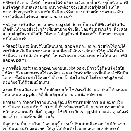
• ฟีพบร์ตัวคูณ: สิ่งที่ทำให้ท่านได้รับเงินรางวัลมากขึ้นเรื่อยๆก็หนีไม่พ้นฟี
พบร์ตัวคูณนี่แหละครับผม มันบางทีก็อาจจะเป็นฟีเจอร์ที่คุณไม่ได้ให้
ความสำคัญเท่าไรนัก แต่มันคือฟีเจอร์ที่สามารถช่วยเพิ่มราคาของเงิน
รางวัลที่คุณได้รับหลายเท่าเลยล่ะนะครับ
• ช่องทางฟรีสปินบ่อย: เกมของ pg slot จัดว่าเป็นเกมที่มีฟีเจอร์ฟรีสปิน
เกิดขึ้นได้ง่ายอย่างยิ่งๆถ้าเทียบกับเกมค่ายอื่น โดยส่วนมากแล้ว เพียงคุณ
สะสมสัญลักษณ์ฟรีสปินให้ครบ 3 สัญลักษณ์เพียงแค่นั้น ก็สามารถหมุน
ฟรีได้แล้วครับ
• ฟีเจอร์โบนัส: ฟีพบร์โบนัสบนเกม สล็อต แต่ละเกมจะช่วยทำให้คุณได้
เข้าไปเล่นไม่นิเกมของแต่ละเกม ซึ่งจะมีเงินรางวัลมากให้คุณได้ลุ้นรับ
ซึ่งนี่แหละครับคือสาเหตุที่ทำให้คนอีกหลายคนต่างทุ่มเทใจให้เกมจากพีจี
สล็อตของเรา
• การซื้อฟีเจอร์: เกมสล็อตบางเกมบน slot pg จะมีการซื้อฟีพบร์ฟรีสปิน
ได้ด้วย ซึ่งคุณสามารถใช้เครดิตของคุณสำหรับเพื่อการซื้อฟีเจอร์ฟรีสปิน
ได้เลย ซึ่งมันจะทำให้คุณเข้าถึงรอบโบนัสในทันที ไม่ต้องรอสัญลักษณ์
ครบก็มั่งมีได้ด้วยเหมือนกัน
ลงทะเบียนสมัครสมาชิกใหม่กับเราเว็บไซต์ตรงไม่ผ่านเอเย่นต์ได้ก่อนคน
ไหน เล่นเกม pgslot ที่ดีเยี่ยมที่สุดได้มากกว่าเดิม สมัครเลย!
บอกเลยว่า ถ้าหากใครกันแน่ที่พร้อมแล้วสำหรับเพื่อการเล่นเกมกับเว็บ
ตรงไม่ผ่านเอเย่นต์ในปี 2025 นี้ ก็มารับความมั่งมีและความรวยกันถ้วน
หน้าแน่นอนขอรับ ยิ่งถ้าคุณเคยใช้บริการกับเรา pgslot มาแล้ว คุณต้องรู้
อยู่แล้วว่า เกมสล็อตที่ดีรวมทั้ง
มีคุณภาพเป็นแบบไหน โดยเหตุนี้ การเริ่มต้นเล่นสล็อตออนไลน์กับพวก
เรานี่แหละครับจะช่วยทำให้คุณได้บันเทิงใจและเอนจอยไปกับการทำ