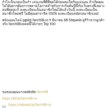
กำไรเป็นกอบเป็นกำ เล่นเกมที่ดีที่สุดได้ก่อนคนใดกันแน่นอน ถ้าเกิดคุณ
ไม่ได้อยากต้องการพลาดโอกาสสำหรับการเริ่มต้นปีนี้กับเว็บตรงที่เหมาะ
สมที่สุดล่ะก็ ลงทะเบียนเป็นสมาชิกใหม่ได้แล้ววันนี้ ลงทะเบียนเป็น
สมาชิกใหม่ฟรี ไม่มีคุณค่าจารีต 100% ลงทะเบียนสมัครสมาชิกเลย!
พนันออนไลน์ pgslot faro168.co 9 มีนาคม 68 Stepanie ดูรีวิวจากลูกค้า
จริง faro168ปลดหนี้ได้ง่ายๆ Top 100
ขอขอบคุณมากwebsite
faro168
https://bit.ly/faro168-co
https://rebrand.ly/faro168-co