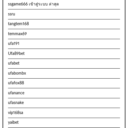
ssgame666 เข้าสู่ระบบ ล่าสุด
ssru
tangtem168
temmax69
ufa191
Ufa89bet
ufabet
ufabombx
ufafox88
ufanance
ufasnake
vip168sa
yaibet