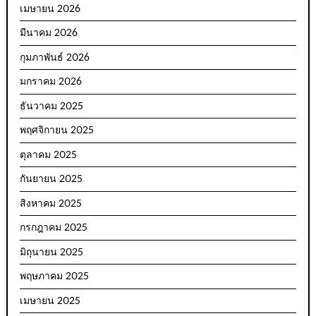
เมษายน 2026
มีนาคม 2026
กุมภาพันธ์ 2026
มกราคม 2026
ธันวาคม 2025
พฤศจิกายน 2025
ตุลาคม 2025
กันยายน 2025
สิงหาคม 2025
กรกฎาคม 2025
มิถุนายน 2025
พฤษภาคม 2025
เมษายน 2025