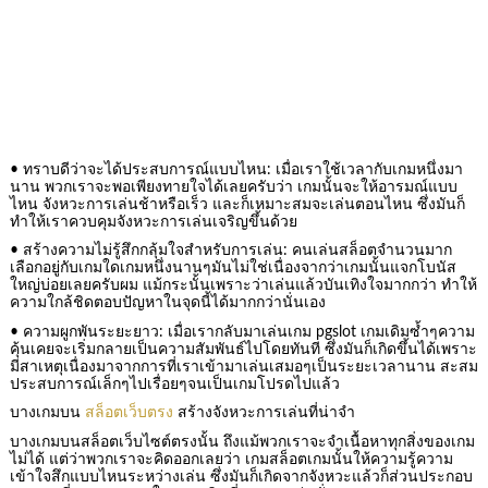
• ทราบดีว่าจะได้ประสบการณ์แบบไหน: เมื่อเราใช้เวลากับเกมหนึ่งมา
นาน พวกเราจะพอเพียงทายใจได้เลยครับว่า เกมนั้นจะให้อารมณ์แบบ
ไหน จังหวะการเล่นช้าหรือเร็ว และก็เหมาะสมจะเล่นตอนไหน ซึ่งมันก็
ทำให้เราควบคุมจังหวะการเล่นเจริญขึ้นด้วย
• สร้างความไม่รู้สึกกลุ้มใจสำหรับการเล่น: คนเล่นสล็อตจำนวนมาก
เลือกอยู่กับเกมใดเกมหนึ่งนานๆมันไม่ใช่เนื่องจากว่าเกมนั้นแจกโบนัส
ใหญ่บ่อยเลยครับผม แม้กระนั้นเพราะว่าเล่นแล้วบันเทิงใจมากกว่า ทำให้
ความใกล้ชิดตอบปัญหาในจุดนี้ได้มากกว่านั่นเอง
• ความผูกพันระยะยาว: เมื่อเรากลับมาเล่นเกม pgslot เกมเดิมซ้ำๆความ
คุ้นเคยจะเริ่มกลายเป็นความสัมพันธ์ไปโดยทันที ซึ่งมันก็เกิดขึ้นได้เพราะ
มีสาเหตุเนื่องมาจากการที่เราเข้ามาเล่นเสมอๆเป็นระยะเวลานาน สะสม
ประสบการณ์เล็กๆไปเรื่อยๆจนเป็นเกมโปรดไปแล้ว
บางเกมบน
สล็อตเว็บตรง
สร้างจังหวะการเล่นที่น่าจำ
บางเกมบนสล็อตเว็บไซต์ตรงนั้น ถึงแม้พวกเราจะจำเนื้อหาทุกสิ่งของเกม
ไม่ได้ แต่ว่าพวกเราจะคิดออกเลยว่า เกมสล็อตเกมนั้นให้ความรู้ความ
เข้าใจสึกแบบไหนระหว่างเล่น ซึ่งมันก็เกิดจากจังหวะแล้วก็ส่วนประกอบ