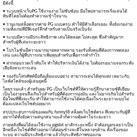
มีดังนี้
• ระบบหน้าเว็บPG ใช้งานง่าย ไม่ซับซ้อน มือใหม่สามารถเริ่มเล่นได้
ทันทีโดยไม่ต้องทำความเข้าใจนาน
• รวมเกมสล็อตจากค่าย PG แบบครบ ทำให้มีตัวเลือกเยอะ ทั้งยังเกมง่าย
รวมทั้งเกมที่มีฟีเจอร์ลึกสำหรับสายเป็นจริงเป็นจัง
• ระบบมีความมีประสิทธิภาพ เล่นได้ตลอด ไม่สะดุด ซึ่งสำคัญมาก
สำหรับผู้ที่เล่นระยะยาว
• โปรโมชั่นมีความมากมายหลากหลาย รองรับทั้งคนที่ต้องการทดลอง
เล่น และก็ผู้ที่ปรารถนาเพิ่มทุนสำหรับเพื่อการทำกำไร
• ฝากถอนรวดเร็วทันใจ ทำให้บริหารเงินได้ง่าย ไม่ต้องรอนานจนกระทั่ง
เสียจังหวะการเล่น
• รองรับโทรศัพท์มือถือเต็มแบบอย่าง สามารถเล่นได้ทุกแห่ง เหมาะกับ
ไลฟ์สไตล์ของผู้เล่นยุคนี้
โดยรวมแล้ว สำหรับผม PG เป็นเว็บไซต์ที่ให้ความรู้สึกบาลานซ์ดีเยี่ยม
เป็นไม่ง่ายจนถึงเกินไปสำหรับผู้ที่ต้องการมุ่งมั่น และไม่ยากเกินไปสำหรับ
มือใหม่ที่พึ่งจะเริ่ม ทำให้สามารถใช้งานได้ต่อเนื่องในระยะยาวแบบไม่
ต้องแปลงเว็บไซต์บ่อยมาก
สรุปประสบการณ์ของผมกับ funny18 สล็อตเว็บไซต์ตรง ที่เหมาะกับผู้ที่
อยากได้ทั้งยังความสนุกสนานแล้วก็ความคุ้มค่าในระยะยาว
ภายหลังที่ผมได้ลองใช้งาน pgslot มาสักระยะหนึ่ง จำต้องบอกเลยว่าเป็น
อีกหนึ่งเว็บไซต์ที่ทำออกมาได้ค่อนข้างจะดีในหลายๆด้าน ทั้งเรื่องของ
ระบบ ความมีประสิทธิภาพ แล้วก็ประสิทธิภาพของเกม