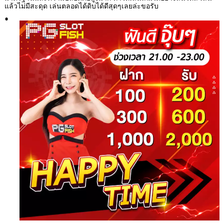
แล้วไม่มีสะดุด เล่นตลอดได้ดิบได้ดีสุดๆเลยล่ะขอรับ
•