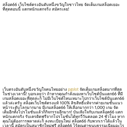
สล็อต66 เว็บไซต์ตรงอันดับหนึ่งขวัญใจชาวไทย จัดเต็มเกมสล็อตเยอะ
ที่สุดตอนนี้ แตกหนักแตกจริง สมัครเลย!
เว็บตรงอันดับหนึ่งขวัญใจคนไทยอย่าง
pgslot
จัดเต็มเกมสล็อตมากที่สุด
ในช่วงเวลานี้! บอกเลยว่า ถ้าหากคุณกำลังมองหาเว็บไซต์ปั่นแตก66 ที่มี
เกมสล็อตเยอะที่สุดล่ะก็ ไม่มีเว็บไซต์ไหนเหมาะไปกว่าเว็บไซต์ปั่นแตก66
แล้วล่ะครับ สล็อตเว็บไซต์ตรงแท้ 100% ลิขสิทธิ์แท้จากค่ายเกมชั้นแนว
หน้าระดับโลกมากมาย มีเกมสล็อต66 ให้เลือกมากกว่า 1,000 เกม จัด
เต็มอีกทั้งโปรโมชั่นแล้วก็กิจกรรมอีกมาก! บันเทิงใจกับเกมสล็อต66 แตก
หนักแตกจริง รับเครดิตฟรีจากโปรโมชั่นได้ทุกวี่วันตลอด 24 ชั่วโมง หาก
คุณไม่ต้องการพลาดล่ะก็ ลงทะเบียนใหม่ สล็อต66 กับพวกเราได้แล้วใน
เวลานี้ สมัครเป็นสมาชิกใหม่ฟรี สล็อต66 ไร้คุณค่าขนบธรรมเนียมอะไร