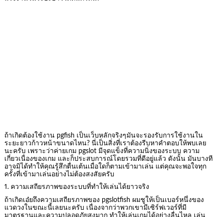
ถ้าเกิดต้องใช้งาน pgfish เป็นเว็บหลักจริงๆมันจะรองรับการใช้งานใน
ระยะยาวก้าวหน้าขนาดไหน? นี่เป็นสิ่งที่เราต้องรีบหาคำตอบให้พบเลย
นะครับ เพราะว่าค่ายเกม pgslot มีจุดแข็งที่ความนิ่งของระบบ ความ
เกี่ยวเนื่องของเกม และก็ประสบการณ์โดยรวมที่ดีอยู่แล้ว ดังนั้น มันบางที
อาจมิได้ทำให้คุณรู้สึกตื่นเต้นเมื่อใดก็ตามเข้ามาเล่น แต่คุณจะพอใจทุก
ครั้งที่เข้ามาเล่นอย่างไม่ต้องสงสัยครับ
1. ความเสถียรภาพของระบบที่ทำให้เล่นได้ยาวจริง
ถ้าเกิดเอ๋ยถึงความเสถียรภาพของ pgslotfish ผมชูให้เป็นเบอร์หนึ่งของ
แวดวงในขณะนี้เลยนะครับ เนื่องจากว่าพวกเขามีเซิร์ฟเวอร์ที่มี
มาตรฐานและความปลอดภัยสูงมาก ทำให้เล่นเกมได้อย่างลื่นไหล เล่น