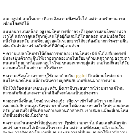
เกม pgslot เกมใหม่บางทีอาจดึงความพึงพอใจได้ แต่ว่าเกมรักษาความ
เชื่อมโยงที่ดีได้
แน่นอนว่าเกมสล็อต pg เกมใหม่บางทีอาจจะดึงดูดความสนใจของพวก
เราได้ แต่การดูแลรักษาผู้เล่นให้อยู่กับเกมได้โดยตลอด มันเป็นอีกเรื่อง
หนึ่งไปเลยครับ เกมที่จะอยู่รอดในระยะยาวได้จะต้องมีมากกว่าความตื่น
เต้น มันจำต้องสร้างสัมพันธ์ที่ดีกับผู้เล่นด้วย
• ความแปลกใหม่ทำให้ต้องการทดลอง: เกมใหม่จะมีข้อได้เปรียบตรงที่
มันจะเป็นตัวกระตุ้นให้เราอยากลองเกมไปเรื่อยๆด้วยเหตุว่าตามธรรมดา
คนเล่นโดยมากก็มองหาอะไรใหม่ๆตลอดเวลาอยู่แล้ว เกมใหม่ก็เลยได้รับ
ความพอใจเป็นอย่างมากในทีแรกๆ
• ความเชื่อมโยงจากการใช้เวลาด้วยกัน:
pgslot
ถึงแม้เกมใหม่จะน่า
สนใจขนาดไหน แม้กระนั้นความผูกพันกับเกมที่เล่นมาอย่างนาน
ก็ไม่ใช่เรื่องเล่นๆเลยนะนะครับ ยิ่งเรามีประสบการณ์ร่วมมากแค่ไหน
ความสัมพันธ์และความใกล้ชิดก็จะส่งผลเป็นอย่างมาก
• มองหาสิ่งที่ตอบโจทย์กระจ่างแจ้ง: เมื่อเราเข้าใจดีแล้วว่า เกมไหน
เหมาะสมกับตนเองจริงๆพวกเราก็แทบไม่ต้องมองหาอะไรใหม่ๆเลยล่ะนะ
ครับ เกมเดิมจึงมีพื้นที่ของตัวเองส่วนตัวสำหรับเราเสมอ แม้จะมีเกมใหม่
เกิดขึ้นอย่างต่อเนื่องก็ตาม
• ความสม่ำเสมอทำให้อยู่รอดยาว: Pgslot เกมมากไม่น้อยเลยทีเดียวมัก
จะสร้างกระแสได้เพียงแค่ในระยะสั้น แต่ว่าเกมที่ยังคงถูกเลือกเล่นใน
ระยะยาวจริงๆมักเป็นเกมที่มอบประสบการณ์ที่บ่อย จนทำให้เรามีความ