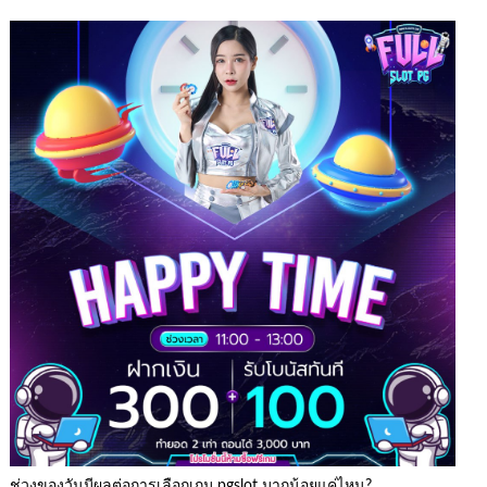
ช่วงของวันมีผลต่อการเลือกเกม pgslot มากน้อยแค่ไหน?