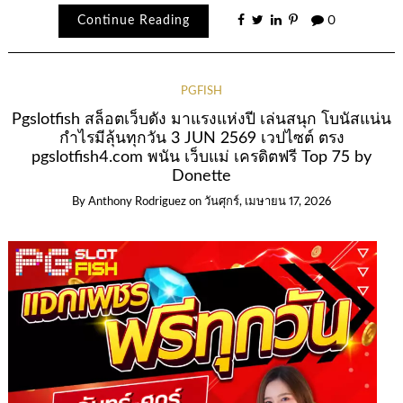
Continue Reading
0
PGFISH
Pgslotfish สล็อตเว็บดัง มาแรงแห่งปี เล่นสนุก โบนัสแน่น
กำไรมีลุ้นทุกวัน 3 JUN 2569 เวปไซต์ ตรง
pgslotfish4.com พนัน เว็บแม่ เครดิตฟรี Top 75 by
Donette
By
Anthony Rodriguez
on
วันศุกร์, เมษายน 17, 2026