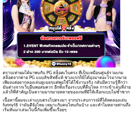
ตราบเท่าผมได้มาพบกับ PG สล็อตเว็บตรง ที่เป็นเหมือนศูนย์รวมเกม
สล็อตจากค่าย PG แบบลิขสิทธิ์แท้ ช่วงแรกก็มิได้มุ่งมาดอะไรมากมาย
เพียงแค่อยากลองเล่นดูเฉยๆแต่พอใช้ได้ใช้งานจริง กลับมีความรู้สึกว่า
มันต่างจากเว็บอื่นพอสมควร อีกทั้งเรื่องระบบที่ลื่นไหล การเข้าเล่นที่ง่าย
แล้วก็ที่สำคัญเป็นความมากมายหลายของเกมที่มีให้เลือกแบบไม่ซ้ำซาก
เนื้อหานี้ผมจะเล่าแบบตรงไปตรงมา จากประสบการณ์ที่ได้ทดลองเล่น
funny18 ว่ามันดีจังไหม เหมาะกับคนไหนกันบ้าง และทำไมหลายท่านถึง
เริ่มหันมาเล่นเว็บนี้กันเพิ่มขึ้นเรื่อยๆ