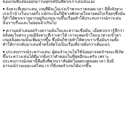
ของเกมที่แสดงออกมาในทุกๆสปินที่พวกเราเล่นนั่นเอง
• จังหวะที่เหมาะสม: เกมที่ดีจะไม่เร่งเร้าพวกเราตลอดเวลา มีทั้งจังหวะ
เร่งเร้าบ้างในบางครั้ง แม้กระนั้นก็มีช่วงพักหายใจหายคอไปเรื่อยๆซึ่งมัน
ก็ทำให้พวกเราอยากอยู่กับเกมนานขึ้นเรื่อยทำให้ประสบการณ์การเล่น
นั้นราบรื่นและไม่อ่อนล้าเกินไป
• ความสม่ำเสมอสร้างความมั่นใจและความเชื่อมั่น: เมื่อพวกเรารู้สึกว่า
สล็อตเว็บตรง เกมมีจังหวะที่เราเดาได้ เราจะพอเข้าใจแนวทางเข้าหา
เกมสล็อตเกมนั้นเพิ่มมากขึ้น ซึ่งมันก็ช่วยทำให้พวกเราเชื่อมั่นรวมทั้ง
ทำให้การกลับมาเล่นซ้ำครั้งถัดไปเป็นเรื่องที่ง่ายยิ่งกว่าเดิมแน่ๆ
• ประสบการณ์ระหว่างเล่น: ผู้คนจำนวนไม่ใช้น้อยอาจจดจำขณะที่เกิด
ขึ้นระหว่างเล่นได้ดีมากยิ่งกว่าคำตอบในที่สุดอีกนะครับ เพราะ
ประสบการณ์เหล่านี้คือสิ่งที่พวกเราสัมผัสโดยตรงตลอดเวลา ยิ่งมี
อารมณ์ร่วมเยอะแค่ไหน เราก็ยิ่งจดจำเกมได้มากขึ้น