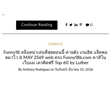
…
Continue Reading
0
FUNNY18
Funny18 สล็อตน่าเล่นที่สุดตอนนี้ ค่ายดัง เกมฮิต แจ็คพอ
ตมาไว 8 MAY 2569 web ตรง Funny18b.com คาสิโน
เว็บแม่ เครดิตฟรี Top 60 by Luther
By
Anthony Rodriguez
on
วันจันทร์, มีนาคม 30, 2026