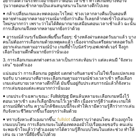
อยากได้ความระทึกใจมากยิ่งกว่าตอนเวลาเช้า ทำให้เกมที่บางทีอาจ
วุ่นวายตอนเช้ากลายเป็นเล่นสนุกสนานในกลางดึกไปเลย
• กล้าเปลี่ยนเกมและทดลองอะไรใหม่: ช่วงเวลากลางคืนเป็นตอนที่
หลายท่านอยากคลายอารมณ์มากยิ่งกว่าเดิม ก็เลยกล้ากดเข้าไปเล่นเกม
ใหม่ๆมากกว่า เพราะว่าไม่ได้คิดมากมายเสมือนตอนเวลาเช้าแล้ว ฉะนั้น
การเลือกเกมจึงหลากหลายมากยิ่งกว่าด้วย
• อารมณ์ล้วนๆเริ่มมีผลเพิ่มขึ้นเรื่อยๆ: ข้างหลังผ่านตลอดวันมาแล้ว บาง
คนไม่ต้องการเลือกเกมด้วยเหตุผลแล้ว เนื่องจากมันเครียดมาตลอดวันก็
อยากเล่นเกมตามอารมณ์บ้าง เกมที่ย้ำโบนัสรัวๆเอฟเฟกต์เวอร์ จึงถูก
เลือกในยามดึกดื่นมากยิ่งกว่านั่นเอง
3. การเลือกเกมแตกต่างตรงเวลาเป็นการสะท้อนว่า แต่ละคนมี “จังหวะ
เล่น” ของตัวเอง
แน่นอนว่า การเลือกเกม pgslot แตกต่างกันตามช่วงไม่ใช่เรื่องแปลกเลย
ขอรับ บางคนบางทีอาจจะเลือกเกมตามอารมณ์ช่วงเวลาเช้า หรือเลือก
เกมเล่นสบายเวลากลางดึกก็ได้ มันขึ้นอยู่กับประสบการณ์แล้วก็จังหวะ
การเล่นของแต่ละคนมากกว่านั่นเอง
• เกมประจำเฉพาะขณะ: Fullslotpg มีคนล้นหลามจะเลือกเกมหนึ่งไว้
ตอนเวลาเช้า และก็เลือกอีกเกมไว้เวลาดึก เนื่องจากรู้ดีว่าแต่ละเกมให้
อารมณ์ที่ต่างกัน ความใกล้ชิดแบบนี้ก็จะทำให้เรามีความรู้สึกว่าการเล่น
กับจังหวะชีวิตมากขึ้นเรื่อยๆกว่าเดิมด้วย
• ทราบจังหวะตัวเองมากขึ้น:
fullslot
เมื่อทราบว่าตอนไหน ตัวเองถูกใจ
เกมแบบไหน การเลือกเกมจะไม่ต้องทดลองมั่วไปเรื่อยเลยขอรับ คนเล่น
จะพอเข้าใจแล้วว่าตัวเองอยากได้ความรู้สึกแบบไหนในแต่ละช่วง ทำให้
เล่น ณ เวลานี้ดียิ่งขึ้นไปด้วย