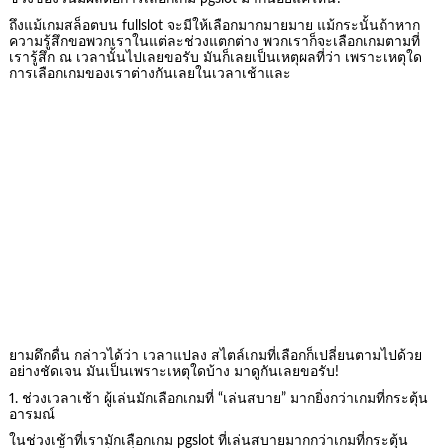
ถึงแม้เกมสล็อตบน fullslot จะมีให้เลือกมากมายมาย แม้กระนั้นถ้าหาก
ความรู้สึกขอพวกเราในแต่ละช่วงแตกต่าง พวกเราก็จะเลือกเกมตามที่
เรารู้สึก ณ เวลานั้นไปเลยขอรับ มันก็เลยเป็นเหตุผลที่ว่า เพราะเหตุใด
การเลือกเกมของเราต่างกันเลยในเวลาเช้าและ
ยามดึกดื่น กล่าวได้ว่า เวลาแปลง สไตล์เกมที่เลือกก็เปลี่ยนตามไปด้วย
อย่างชัดเจน มันเป็นเพราะเหตุใดบ้าง มาดูกันเลยขอรับ!
1. ช่วงเวลาเช้า ผู้เล่นมักเลือกเกมที่ “เล่นสบาย” มากยิ่งกว่าเกมที่กระตุ้น
อารมณ์
ในช่วงเช้าที่เรามักเลือกเกม pgslot ที่เล่นสบายมากกว่าเกมที่กระตุ้น