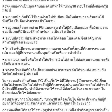
สิ่งที่ผมมองว่าเป็นคุณลักษณะเด่นที่ทำให้ funny18 ตอบโจทย์ทั้งสองกรุ๊ป
มีดังนี้
• ระบบหน้าเว็บPG ใช้งานง่าย ไม่ซับซ้อน มือใหม่สามารถเริ่มเล่นได้
ทันทีโดยไม่ต้องทำความเข้าใจนาน
• รวมเกมสล็อตจากค่าย PG แบบครบ ทำให้มีตัวเลือกเยอะ ทั้งยังเกมง่าย
รวมทั้งเกมที่มีฟีเจอร์ลึกสำหรับสายเป็นจริงเป็นจัง
• ระบบมีความมีประสิทธิภาพ เล่นได้ตลอด ไม่สะดุด ซึ่งสำคัญมาก
สำหรับผู้ที่เล่นระยะยาว
• โปรโมชั่นมีความมากมายหลากหลาย รองรับทั้งคนที่ต้องการทดลอง
เล่น และก็ผู้ที่ปรารถนาเพิ่มทุนสำหรับเพื่อการทำกำไร
• ฝากถอนรวดเร็วทันใจ ทำให้บริหารเงินได้ง่าย ไม่ต้องรอนานจนกระทั่ง
เสียจังหวะการเล่น
• รองรับโทรศัพท์มือถือเต็มแบบอย่าง สามารถเล่นได้ทุกแห่ง เหมาะกับ
ไลฟ์สไตล์ของผู้เล่นยุคนี้
โดยรวมแล้ว สำหรับผม PG เป็นเว็บไซต์ที่ให้ความรู้สึกบาลานซ์ดีเยี่ยม
เป็นไม่ง่ายจนถึงเกินไปสำหรับผู้ที่ต้องการมุ่งมั่น และไม่ยากเกินไปสำหรับ
มือใหม่ที่พึ่งจะเริ่ม ทำให้สามารถใช้งานได้ต่อเนื่องในระยะยาวแบบไม่
ต้องแปลงเว็บไซต์บ่อยมาก
สรุปประสบการณ์ของผมกับ funny18 สล็อตเว็บไซต์ตรง ที่เหมาะกับผู้ที่
อยากได้ทั้งยังความสนุกสนานแล้วก็ความคุ้มค่าในระยะยาว
ภายหลังที่ผมได้ลองใช้งาน pgslot มาสักระยะหนึ่ง จำต้องบอกเลยว่าเป็น