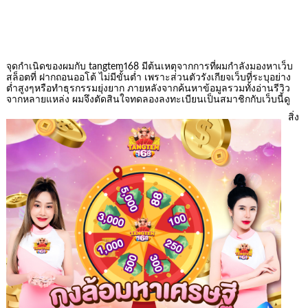
จุดกำเนิดของผมกับ tangtem168 มีต้นเหตุจากการที่ผมกำลังมองหาเว็บ
สล็อตที่ ฝากถอนออโต้ ไม่มีขั้นต่ำ เพราะส่วนตัวรังเกียจเว็บที่ระบุอย่าง
ต่ำสูงๆหรือทำธุรกรรมยุ่งยาก ภายหลังจากค้นหาข้อมูลรวมทั้งอ่านรีวิว
จากหลายแหล่ง ผมจึงตัดสินใจทดลองลงทะเบียนเป็นสมาชิกกับเว็บนี้ดู
สิ่ง