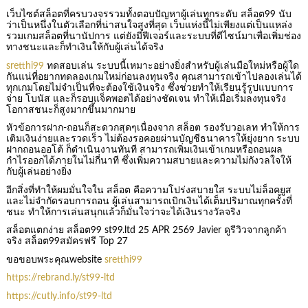
เว็บไซต์สล็อตที่ครบวงจรรวมทั้งตอบปัญหาผู้เล่นทุกระดับ สล็อต99 นับ
ว่าเป็นหนึ่งในตัวเลือกที่น่าสนใจสูงที่สุด เว็บแห่งนี้ไม่เพียงแต่เป็นแหล่ง
รวมเกมสล็อตที่นานัปการ แต่ยังมีฟีเจอร์และระบบที่ดีไซน์มาเพื่อเพิ่มช่อง
ทางชนะและก็ทำเงินให้กับผู้เล่นได้จริง
sretthi99
ทดสอบเล่น ระบบนี้เหมาะอย่างยิ่งสำหรับผู้เล่นมือใหม่หรือผู้ใด
กันแน่ที่อยากทดลองเกมใหม่ก่อนลงทุนจริง คุณสามารถเข้าไปลองเล่นได้
ทุกเกมโดยไม่จำเป็นที่จะต้องใช้เงินจริง ซึ่งช่วยทำให้เรียนรู้รูปแบบการ
จ่าย โบนัส และก็รอบแจ็คพอตได้อย่างชัดเจน ทำให้เมื่อเริ่มลงทุนจริง
โอกาสชนะก็สูงมากขึ้นมากมาย
หัวข้อการฝาก-ถอนก็สะดวกสุดๆเนื่องจาก สล็อต รองรับวอเลท ทำให้การ
เติมเงินง่ายและรวดเร็ว ไม่ต้องรอคอยผ่านบัญชีธนาคารให้ยุ่งยาก ระบบ
ฝากถอนออโต้ ก็ดำเนินงานทันที สามารถเพิ่มเงินเข้าเกมหรือถอนผล
กำไรออกได้ภายในไม่กี่นาที ซึ่งเพิ่มความสบายและความไม่กังวลใจให้
กับผู้เล่นอย่างยิ่ง
อีกสิ่งที่ทำให้ผมมั่นใจใน สล็อต คือความโปร่งสบายใส ระบบไม่ล็อคยูส
และไม่จำกัดรอบการถอน ผู้เล่นสามารถเบิกเงินได้เต็มปริมาณทุกครั้งที่
ชนะ ทำให้การเล่นสนุกแล้วก็มั่นใจว่าจะได้เงินรางวัลจริง
สล็อตแตกง่าย สล็อต99 st99.ltd 25 APR 2569 Javier ดูรีวิวจากลูกค้า
จริง สล็อต99สมัครฟรี Top 27
ขอขอบพระคุณwebsite
sretthi99
https://rebrand.ly/st99-ltd
https://cutly.info/st99-ltd