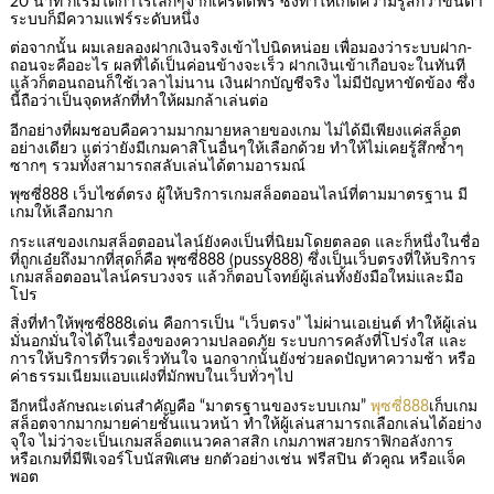
20 นาที ก็เริ่มได้กำไรเล็กๆจากเครดิตฟรี ซึ่งทำให้เกิดความรู้สึกว่าขั้นต่ำ
ระบบก็มีความแฟร์ระดับหนึ่ง
ต่อจากนั้น ผมเลยลองฝากเงินจริงเข้าไปนิดหน่อย เพื่อมองว่าระบบฝาก-
ถอนจะคืออะไร ผลที่ได้เป็นค่อนข้างจะเร็ว ฝากเงินเข้าเกือบจะในทันที
แล้วก็ตอนถอนก็ใช้เวลาไม่นาน เงินฝากบัญชีจริง ไม่มีปัญหาขัดข้อง ซึ่ง
นี้ถือว่าเป็นจุดหลักที่ทำให้ผมกล้าเล่นต่อ
อีกอย่างที่ผมชอบคือความมากมายหลายของเกม ไม่ได้มีเพียงแค่สล็อต
อย่างเดียว แต่ว่ายังมีเกมคาสิโนอื่นๆให้เลือกด้วย ทำให้ไม่เคยรู้สึกซ้ำๆ
ซากๆ รวมทั้งสามารถสลับเล่นได้ตามอารมณ์
พุซซี่888 เว็บไซต์ตรง ผู้ให้บริการเกมสล็อตออนไลน์ที่ตามมาตรฐาน มี
เกมให้เลือกมาก
กระแสของเกมสล็อตออนไลน์ยังคงเป็นที่นิยมโดยตลอด และก็หนึ่งในชื่อ
ที่ถูกเอ๋ยถึงมากที่สุดก็คือ พุซซี่888 (pussy888) ซึ่งเป็นเว็บตรงที่ให้บริการ
เกมสล็อตออนไลน์ครบวงจร แล้วก็ตอบโจทย์ผู้เล่นทั้งยังมือใหม่และมือ
โปร
สิ่งที่ทำให้พุซซี่888เด่น คือการเป็น “เว็บตรง” ไม่ผ่านเอเย่นต์ ทำให้ผู้เล่น
มั่นอกมั่นใจได้ในเรื่องของความปลอดภัย ระบบการคลังที่โปร่งใส และ
การให้บริการที่รวดเร็วทันใจ นอกจากนั้นยังช่วยลดปัญหาความช้า หรือ
ค่าธรรมเนียมแอบแฝงที่มักพบในเว็บทั่วๆไป
อีกหนึ่งลักษณะเด่นสำคัญคือ “มาตรฐานของระบบเกม”
พุซซี่888
เก็บเกม
สล็อตจากมากมายค่ายชั้นแนวหน้า ทำให้ผู้เล่นสามารถเลือกเล่นได้อย่าง
จุใจ ไม่ว่าจะเป็นเกมสล็อตแนวคลาสสิก เกมภาพสวยกราฟิกอลังการ
หรือเกมที่มีฟีเจอร์โบนัสพิเศษ ยกตัวอย่างเช่น ฟรีสปิน ตัวคูณ หรือแจ็ค
พอต