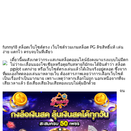
funny18 สล็อตเว็บไซต์ตรง เว็บไซต์รวมเกมสล็อต PG ลิขสิทธิ์แท้ เล่น
ง่าย แตกไว ครบจบในที่เดียว
เดี๋ยวนี้ผมสังเกตว่ากระแสเกมสล็อตออนไลน์ยังคงมาแรงแบบไม่มีตก
ไม่ว่าจะเลื่อนมองโซเชียลหรือคุยกับสหายก็มักจะได้ยินคำว่า สล็อต
pgslot แตกง่าย หรือเว็บไซต์ตรงเล่นแล้วได้เงินจริงอยู่ตลอด ซึ่งจาก
ที่ผมเองก็ทดลองเล่นมาหลายเว็บ ต้องสารภาพเลยว่าการเลือกเว็บไซต์
เป็นเรื่องจำเป็นมากมาย เพราะเหตุว่าหากเลือกไม่ถูก นอกเหนือจากที่จะ
เสียเวลาแล้ว ยังเสี่ยงเสียเงินเสียทองแบบไม่คุ้มอีกด้วย
จน