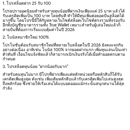
1. โปรสล็อตฝาก 25 รับ 100
โปรยปรายอดนิยมสำหรับสายทุนน้อยที่ฝากเงินเพียงแค่ 25 บาท แล้วได้
รับเครดิตเพิ่มเป็น 100 บาท โดยทันที ทำให้มีทุนเพิ่มต่อยอดปั่นสล็อตได้
มากขึ้น โดยโปรนี้มีให้กับหลายเว็บไซต์สล็อตเว็บไซต์ตรงรวมทั้งรองรับ
อีกทั้งบัญชีธนาคารรวมทั้ง True Wallet เหมาะสำหรับผู้เล่นใหม่แล้วก็
สายปั่นที่ต้องการเริ่มแบบคุ้มค่าในปี 2026
2. โบนัสสมาชิกใหม่ 100%
โปรโมชั่นต้อนรับสมาชิกใหม่ที่หลายเว็บสล็อตในปี 2026 ยังคงแจกกัน
อย่างต่อเนื่อง อาทิเช่น โบนัส 100% จากยอดฝากแรก เพิ่มทุนเล่นเป็นเท่า
ตัวทันที เงื่อนไขแจ้งชัดแล้วก็สามารถเบิกเงินจริงได้เมื่อทำยอดครบตาม
กำหนด
3. โปรสล็อตทุนน้อย “ฝากน้อยรับมาก”
สำหรับคนทุนไม่มาก มีโปรที่ฝากเพียงแค่หลักหน่วยหรือหลักสิบก็ได้รับ
เครดิตเพิ่มสูงสุด ดังเช่น เพิ่มเติมหลักสิบแล้วรับเครดิตเพิ่มไปเล่นสูงสุด
ถึงหลักร้อย ซึ่งช่วยให้เริ่มเล่นได้แบบอดออมแม้กระนั้นสนุกสนานได้สุด
กำลัง