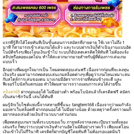
แรกที่รู้สึกได้โดยทันทีเป็นขั้นตอนการสมัครที่ง่ายดาย ใช้เวลาไม่ถึง 1
นาที ก็สามารถเข้าเล่นเกมได้แล้ว และระบบฝากเงินก็ดำเนินงานแบบอัต
โนมัติจริงๆเพียงโอนเงินเข้าไป ระบบก็อัปเดตเครดิตให้ทันที ไม่ต้องแจ้ง
สลิปหรือคอยแอดไม่น ทำให้สะดวกมากมายสำหรับผู้ที่ต้องการเล่นเกม
แบบเร็ว
อีกอย่างที่ผมถูกใจมากเป็น โหมดทดสอบเล่นฟรี เนื่องจากก่อนที่จะลงทุน
เงินจริง ผมสามารถทดสอบเล่นเกมสล็อตต่างๆเพื่อดูว่าเกมไหนเหมาะสม
กับสไตล์การเล่นของตน บางเกมมีอัตราการจ่ายที่ค่อนข้างจะดี และ
ฟีเจอร์โบนัสก็แตกบ่อย ทำให้ผมสามารถวางแผนการเล่นได้ง่ายขึ้น
สล็อต168
ฝากถอนออโต้ ไม่มีอย่างต่ำ พร้อมโบนัสแล้วก็เครดิตฟรี สมัคร
เป็นสมาชิกวันนี้ เล่นได้ทันที
ผมรู้จักเว็บไซต์แห่งนี้จากสหายที่ชี้แนะ tangtem168 เนื่องจากว่าผมกำลัง
มองหาเว็บสล็อตที่ ฝากถอนออโต้ ไม่มีอย่างน้อย ด้วยเหตุว่าครั้งคราวผมก็
อยากลองเล่นด้วยเงินจำนวนบางส่วนก่อน
เพื่อทดสอบเกมรวมทั้งระบบของเว็บ ภายหลังจากลงทะเบียนรวมทั้งลอง
เล่นจริง ก็พบว่าระบบฝากเงินทำงานอัตโนมัติอย่างรวดเร็ว เพียงแต่โอน
เงินเข้าไปไม่กี่วินาที เครดิตก็ฝากบัญชีโดยทันที ไม่ต้องรอแอดมินวิ