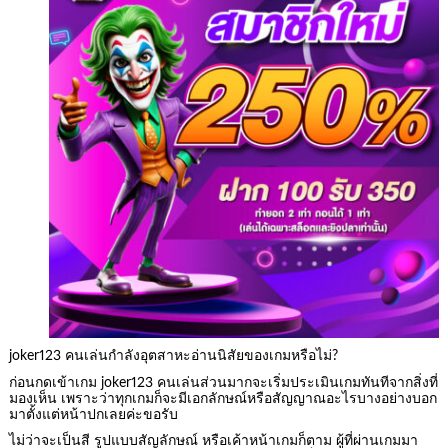
joker123 คนเล่นกำลังอุตสาหะอ่านนิสัยของเกมหรือไม่?
ก่อนกดเข้าเกม joker123 คนเล่นส่วนมากจะเริ่มประเมินเกมทันทีจากสิ่งที่
มองเห็น เพราะว่าทุกเกมก็จะมีเอกลักษณ์หรือสัญญาณอะไรบางอย่างบอก
มาตั้งแต่หน้าปกเลยค่ะขอรับ
ไม่ว่าจะเป็นสี รูปแบบสัญลักษณ์ หรือเค้าหน้าเกมก็ตาม ผู้ที่ผ่านเกมมา