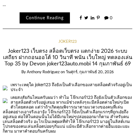
…
Continue Reading
0
JOKER123
Joker123 เว็บตรง สล็อตเว็บตรง แตกง่าย 2026 ระบบ
เสถียร ฝากถอนออโต้ 10 วินาที พนัน เว็บใหญ่ ทดลองเล่น
Top 35 by Devon joker123auto.mobi 14 กุมภาพันธ์ 69
By
Anthony Rodriguez
on
วันศุกร์, กุมภาพันธ์ 20, 2026
เพราะเหตุใด joker123 ถึงยังเป็นตัวเลือกของสายสล็อตตัวจริงอยู่เป็น
ประจำ
เคยสงสัยกันไหมครับผมว่า ทำไม โจ๊กเกอร์123 ถึงยังเป็นตัวเลือกของ
สายสล็อตตัวจริงอยู่เสมอ หากแม้ช่วงหลังๆจะมีสล็อตค่ายใหม่ๆเปิด
ตัวโดยตลอด แต่ว่าถ้าเกิดคุณพิจารณาตามแวดวงของคนที่เล่น
สล็อตอย่างเอาจริงเอาจัง โจ๊กเกอร์123 ก็ยังเป็นตัวเลือกแรกๆที่ถูกเอ๋ยถึง
อยู่เสมอ ต่อให้ในตอนนั้นไม่ได้มีเกมใหม่ๆปล่อยออกมาก็ตาม สำหรับคน
เล่นสล็อตตัวจริง อะไรเป็นเหตุผลที่ทำให้ โจ๊กเกอร์123 มาอยู่ในลิสต์เกม
โปรดของคนเล่นสล็อตบ่อยๆกันแน่ แม้จะมีตัวเลือกจากค่ายอื่นเยอะแยะ
ก็ตาม มาหาคำตอบกันครับผม