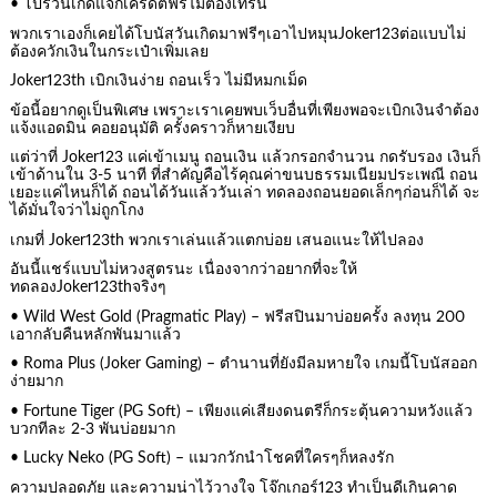
• โปรวันเกิดแจกเครดิตฟรีไม่ต้องเทิร์น
พวกเราเองก็เคยได้โบนัสวันเกิดมาฟรีๆเอาไปหมุนJoker123ต่อแบบไม่
ต้องควักเงินในกระเป๋าเพิ่มเลย
Joker123th เบิกเงินง่าย ถอนเร็ว ไม่มีหมกเม็ด
ข้อนี้อยากดูเป็นพิเศษ เพราะเราเคยพบเว็บอื่นที่เพียงพอจะเบิกเงินจำต้อง
แจ้งแอดมิน คอยอนุมัติ ครั้งคราวก็หายเงียบ
แต่ว่าที่ Joker123 แค่เข้าเมนู ถอนเงิน แล้วกรอกจำนวน กดรับรอง เงินก็
เข้าด้านใน 3-5 นาที ที่สำคัญคือไร้คุณค่าขนบธรรมเนียมประเพณี ถอน
เยอะแค่ไหนก็ได้ ถอนได้วันแล้ววันเล่า ทดลองถอนยอดเล็กๆก่อนก็ได้ จะ
ได้มั่นใจว่าไม่ถูกโกง
เกมที่ Joker123th พวกเราเล่นแล้วแตกบ่อย เสนอแนะให้ไปลอง
อันนี้แชร์แบบไม่หวงสูตรนะ เนื่องจากว่าอยากที่จะให้
ทดลองJoker123thจริงๆ
• Wild West Gold (Pragmatic Play) – ฟรีสปินมาบ่อยครั้ง ลงทุน 200
เอากลับคืนหลักพันมาแล้ว
• Roma Plus (Joker Gaming) – ตำนานที่ยังมีลมหายใจ เกมนี้โบนัสออก
ง่ายมาก
• Fortune Tiger (PG Soft) – เพียงแค่เสียงดนตรีก็กระตุ้นความหวังแล้ว
บวกทีละ 2-3 พันบ่อยมาก
• Lucky Neko (PG Soft) – แมวกวักนำโชคที่ใครๆก็หลงรัก
ความปลอดภัย และความน่าไว้วางใจ โจ๊กเกอร์123 ทำเป็นดีเกินคาด