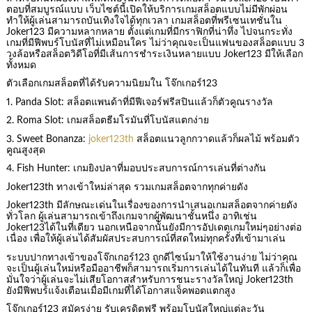
ตอบที่สมบูรณ์แบบ เว็บไซต์นี้เปิดให้บริการเกมสล็อตแบบไม่มีพักผ่อน
ทำให้ผู้เล่นสามารถบันเทิงใจได้ทุกเวลา เกมสล็อตที่พรีเซนเทชั่นใน
Joker123 มีความหลากหลาย ตั้งแต่เกมที่มีกราฟิกที่น่าทึ่ง ไปจนกระทั่ง
เกมที่มีฟีพบร์โบนัสที่ไม่เหมือนใคร ไม่ว่าคุณจะเป็นแฟนของสล็อตแบบ 3
วงล้อหรือสล็อตวิดีโอที่มีเส้นการชำระเงินหลายแบบ Joker123 มีให้เลือก
ทั้งหมด
ตัวเลือกเกมสล็อตที่ได้รับความนิยมใน โจ๊กเกอร์123
1. Panda Slot: สล็อตแพนด้าที่มีฟีเจอร์ฟรีสปินแล้วก็ตัวคูณรางวัล
2. Roma Slot: เกมสล็อตธีมโรมันที่โบนัสแตกง่าย
3. Sweet Bonanza:
joker123th
สล็อตแนวลูกกวาดแล้วก็ผลไม้ พร้อมตัว
คูณสูงสุด
4. Fish Hunter: เกมยิงปลาที่มอบประสบการณ์การเล่นที่ต่างกัน
Joker123th ทางเข้าใหม่ล่าสุด รวมเกมสล็อตจากทุกค่ายดัง
Joker123th มีลักษณะเด่นในเรื่องของการนำเสนอเกมสล็อตจากค่ายดัง
ทั่วโลก ผู้เล่นสามารถเข้าถึงเกมจากผู้พัฒนาชั้นหนึ่ง อาทิเช่น
Joker123ได้ในที่เดียว นอกเหนือจากนั้นยังมีการอัปเดตเกมใหม่ๆอย่างต่อ
เนื่อง เพื่อให้ผู้เล่นได้สัมผัสประสบการณ์ที่สดใหม่ทุกครั้งที่เข้ามาเล่น
ระบบปากทางเข้าของโจ๊กเกอร์123 ถูกดีไซน์มาให้ใช้งานง่าย ไม่ว่าคุณ
จะเป็นผู้เล่นใหม่หรือมืออาชีพก็สามารถเริ่มการเล่นได้ในทันที แล้วก็เพื่อ
มั่นใจว่าผู้เล่นจะไม่เสียโอกาสสำหรับการชนะรางวัลใหญ่ Joker123th
ยังมีฟีพบร์แจ้งเตือนเมื่อมีเกมที่ได้โอกาสแจ็คพอตแตกสูง
โจ๊กเกอร์123 สมัครง่าย รับเครดิตฟรี พร้อมโบนัสใหญ่แต่ละวัน