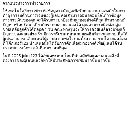
จากแนวทางการทำรายการ
ใช้เทคโนโลยีการเข้ารหัสข้อมูลระดับสูงเพื่อรักษาความปลอดภัยในการ
ทำธุรกรรมด้านการเงินของผู้เล่น คุณสามารถมั่นอกมั่นใจได้ว่าข้อมูล
ทางการเงินของคุณจะได้รับการปกป้องคุ้มครองอย่างดีที่สุด ถ้าหากคุณมี
ปัญหาหรือปริศนาเกี่ยวกับระบบฝากถอนออโต้ คุณสามารถติดต่อกลุ่ม
ช่วยเหลือลูกค้าได้ตลอด 1 วัน คณะทำงานจะให้การช่วยเหลือรวมทั้งแก้
ปัญหาของคุณอย่างเร็ว มีการพรีเซนเทชั่นเกมยอดฮิตที่หลากหลายเพื่อให้
ผู้เล่นสามารถเลือกเล่นได้ตามความพอใจรวมทั้งความอยากได้ เกมสล็อต
ที่ โจ๊กเกอร์123 นำเสนอนั้นได้รับการคัดเลือกมาอย่างดีเพื่อผู้เล่นได้รับ
ประสบการณ์การเล่นที่เหมาะสมที่สุด
ในปี 2025 joker123 ได้อัพเดทระบบใหม่ที่นำสมัยที่จะตอบสนองสิ่งที่
ต้องการของผู้เล่นแล้วก็ทำให้มีประสิทธิภาพเพิ่มมากขึ้นมากขึ้น