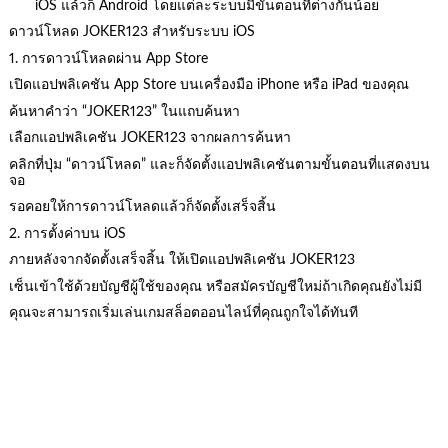
iOS แล้วก็ Android โดยแต่ละระบบมีขั้นตอนที่ต่างกันน้อย
ดาวน์โหลด JOKER123 สำหรับระบบ iOS
1. การดาวน์โหลดผ่าน App Store
เปิดแอปพลิเคชัน App Store บนเครื่องมือ iPhone หรือ iPad ของคุณ
ค้นหาคำว่า “JOKER123” ในแถบค้นหา
เลือกแอปพลิเคชัน JOKER123 จากผลการค้นหา
คลิกที่ปุ่ม “ดาวน์โหลด” และก็จัดตั้งแอปพลิเคชันตามขั้นตอนที่แสดงบน
จอ
รอคอยให้การดาวน์โหลดแล้วก็จัดตั้งเสร็จสิ้น
2. การตั้งค่าบน iOS
ภายหลังจากจัดตั้งเสร็จสิ้น ให้เปิดแอปพลิเคชัน JOKER123
เซ็นเข้าใช้ด้วยบัญชีผู้ใช้ของคุณ หรือสมัครบัญชีใหม่ถ้าเกิดคุณยังไม่มี
คุณจะสามารถเริ่มเล่นเกมสล็อตออนไลน์ที่คุณถูกใจได้ทันที