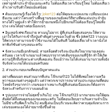
เหล่าลูกค้าประจำนั่นเองนะครับ ไม่ต้องเสียเวลาเรียนรู้ใหม่ ไม่ต้องเสียเว
ล่ำเวลาปรับตัวใหม่แม้แต่น้อย
• ต้นแบบเกมรู้เรื่องได้เร็ว:
joker123
ต่อให้คุณจะแปลงเกม เปลี่ยนแปลง
ธีมเกม แต่ว่าโครงสร้างพื้นฐานของเกมยังคงวิถีทางที่คนเล่นประจำจับ
ทางได้ไวอยู่แล้ว ทำให้การย้ายเกมหนึ่งไปอีกเกมก็ไม่ต้องเรียนรู้ใหม่ทั้ง
ปวง เล่นได้อย่างต่อเนื่องแน่ๆ
• อินเทอร์เฟซเรียบง่าย หาเมนูไม่ยาก: ผู้ที่เล่นสล็อตเสมอๆจะให้ความ
เอาใจใส่กับการเข้าถึงปุ่มสำคัญต่างๆของเว็บด้วย ซึ่ง joker123 วางแบบ
ให้พวกเราสามารถเข้าใช้งานเกมได้ในทันที ไม่ต้องเสียเวล่ำเวลานั่งไล่
หาฟังก์ชันต่างๆเลยนะครับ
• จังหวะเกมมีเอกลักษณ์: สายสล็อตตัวจริงจะบันเทิงใจมากมายเลยล่ะ
ครับผม เวลาเข้าเกมมาแล้วพบบรรยากาศเดิมๆของเกมที่รู้จัก ทำให้เกิด
ความรู้สึกถึงจังหวะต่างๆที่เคยเล่น ถึงแม้ว่าจะไม่ได้เล่นมานานรวมทั้งยัง
จับจังหวะเกมได้แน่นอนครับผม
2. ส่วนประกอบเกมที่ตอบปัญหาคนเล่น
อย่างที่ผมบอก คนส่วนมากที่เล่น โจ๊กเกอร์123 ไม่ได้พึงพอใจความหวือ
หวาของเกมต่างๆอยู่แล้ว แต่ว่าพวกเขาปรารถนาส่วนประกอบเกมที่ตอบ
โจทย์จริงๆมากกว่า เกมของเราเหมาะกับผู้ที่เล่นต่อเนื่องและก็ต้องการ
จังหวะสำหรับการวางแผนด้วย
• รูปแบบการจ่ายไม่สุดขั้วเกินไป: เกม โจ๊กเกอร์123 มากมายจะก่อให้คุณ
สัมผัสได้ถึงสมดุลของเกมเลยนะครับ ไม่มีตอนเงียบยาวเกินความจำเป็น
ไม่มีช่วงรีบพีคเร็วเกินไป คนที่เล่นเป็นบริเวณจะคิดว่าควบคุมจังหวะการ
เล่นของตนเองได้ง่ายมากยิ่งขึ้นด้วย