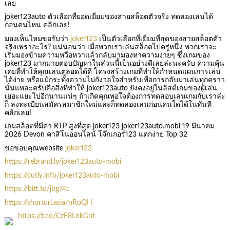
เลย
joker123auto ตัวเลือกที่ยอดเยี่ยมของสายสล็อตตัวจริง ทดลองเล่นได้
ก่อนคนไหน คลิกเลย!
มองเห็นไหมขอรับว่า
joker123
เป็นตัวเลือกที่เยี่ยมที่สุดของสายสล็อตตัว
จริงเพราอะไร? แน่นอนว่า เมื่อพวกเราเล่นสล็อตไปครู่หนึ่ง พวกเราจะ
เริ่มมองข้ามความหวือหวาแล้วกลับมามองหาความง่ายๆ ซึ่งเกมของ
joker123 มากมายตอบปัญหาในส่วนนี้เป็นอย่างดีเลยล่ะนะครับ ความคุ้น
เคยที่ทำให้คุณเล่นตลอดได้ดี โครงสร้างเกมที่ทำให้กำหนดแผนการเล่น
ได้ง่าย หรือแม้กระทั้งความไม่กังวลใจสำหรับเพื่อการกลับมาเล่นทุกคราว
นั่นแหละครับคือสิ่งที่ทำให้ joker123auto ยังคงอยู่ในลิสต์เกมของผู้เล่น
เยอะแยะไปอีกนานแน่ๆ ถ้าเกิดคุณพอใจต้องการทดสอบเล่นเกมกับเราล่ะ
ก็ ลงทะเบียนสมัครสมาชิกใหม่และก็ทดลองเล่นก่อนคนใดได้ในทันที
คลิกเลย!
เกมสล็อตที่มีค่า RTP สูงที่สุด joker123 joker123auto.mobi 19 มีนาคม
2026 Devon คาสิโนออนไลน์ โจ๊กเกอร์123 แตกง่าย Top 32
ขอขอบคุณwebsite
joker123
https://rebrand.ly/joker123auto-mobi
https://cutly.info/joker123auto-mobi
https://bitt.to/jbg74c
https://shorturl.asia/nRoQH
https://t.co/CzF8LnkGnt
…