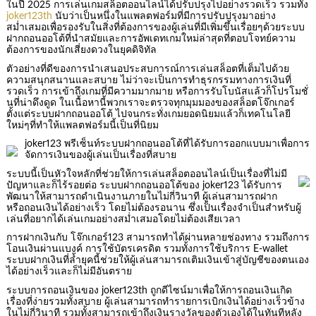
ในปี 2025 การเล่นเกมสล็อตออนไลน์ได้ปรับปรุงไปอย่างรวดเร็ว รวมทั้ง
joker123th
นับว่าเป็นหนึ่งในแพลตฟอร์มที่มีการปรับปรุงมาอย่าง
สม่ำเสมอเพื่อรองรับในสิ่งที่ต้องการของผู้เล่นที่มีเพิ่มขึ้นเรื่อยๆด้วยระบบ
ฝากถอนออโต้ที่นำสมัยและการอัพเดทเกมใหม่ล่าสุดที่ตอบโจทย์ความ
ต้องการของนักเสี่ยงดวงในยุคดิจิทัล
ตัวอย่างที่ดีของการนำเสนอประสบการณ์การเล่นสล็อตที่เต็มไปด้วย
ความสนุกสนานและสบาย ไม่ว่าจะเป็นการทำธุรกรรมทางการเงินที่
รวดเร็ว การเข้าถึงเกมที่มีความมากมาย หรือการรับโบนัสแล้วก็โปรโมชั่
นที่น่าดึงดูด ในเนื้อหานี้พวกเราจะตรวจทุกมุมมองของสล็อตโจ๊กเกอร์
ตั้งแต่ระบบฝากถอนออโต้ ไปจนกระทั่งเกมยอดนิยมแล้วก็เทคโนโลยี
ใหม่ๆที่ทำให้แพลตฟอร์มนี้เป็นที่นิยม
joker123 พรีเซ็นท์ระบบฝากถอนออโต้ที่ได้รับการออกแบบมาเพื่อการ
จัดการเงินของผู้เล่นเป็นเรื่องที่สบาย
ระบบนี้เป็นหัวใจหลักที่ช่วยให้การเล่นสล็อตออนไลน์เป็นเรื่องที่ไม่มี
ปัญหาและก็ไร้รอยต่อ ระบบฝากถอนออโต้ของ joker123 ได้รับการ
พัฒนาให้สามารถดำเนินงานภายในไม่กี่วินาที ผู้เล่นสามารถฝาก
หรือถอนเงินได้อย่างเร็ว โดยไม่ต้องรอนาน ซึ่งเป็นเรื่องจำเป็นสำหรับผู้
เล่นที่อยากได้เล่นเกมอย่างสม่ำเสมอโดยไม่ต้องเสียเวลา
การฝากเงินกับ โจ๊กเกอร์123 สามารถทำได้ผ่านหลายช่องทาง รวมถึงการ
โอนเงินผ่านแบงค์ การใช้บัตรเครดิต รวมทั้งการใช้บริการ E-wallet
ระบบฝากเงินที่ล้ำยุคนี้ช่วยให้ผู้เล่นสามารถเติมเงินเข้าสู่บัญชีของตนเอง
ได้อย่างเร็วและก็ไม่มีอันตราย
ระบบการถอนเงินของ joker123th ถูกดีไซน์มาเพื่อให้การถอนเงินเกิด
เรื่องที่ง่ายรวมทั้งสบาย ผู้เล่นสามารถทำรายการเบิกเงินได้อย่างเร็วข้าง
ในไม่กี่วินาที รวมทั้งสามารถเข้าถึงเงินรางวัลของตัวเองได้ในทันทีหลัง