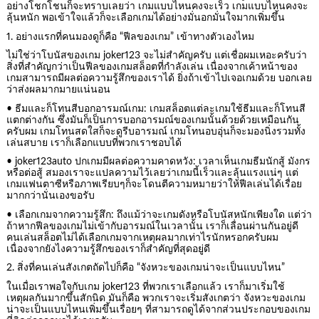
อย่างโชกโชนก็จะทราบเลยว่า เกมแบบไหนคงจะเร็ว เกมแบบไหนคงจะ
ลุ้นหนัก พอเข้าใจแล้วก็จะเลือกเกมได้อย่างมั่นอกมั่นใจมากเพิ่มขึ้น
1. อย่างแรกที่คนมองดูก็คือ “ฟีลของเกม” เข้าทางตัวเองไหม
ไม่ใช่ว่าโบนัสของเกม joker123 จะไม่สำคัญครับ แต่เชื่อผมเหอะครับว่า
สิ่งที่สำคัญกว่าเป็นฟีลของเกมสล็อตที่กำลังเล่น เนื่องจากเค้าหน้าของ
เกมสามารถมีผลต่อความรู้สึกของเราได้ ยิ่งถ้าเข้าไปเจอเกมด้วย บอกเลย
ว่าส่งผลมากมายแน่นอน
• ธีมและก็โทนสีบอกอารมณ์เกม: เกมสล็อตแต่ละเกมใช้ธีมและก็โทนสี
แตกต่างกัน ซึ่งมันก็เป็นการบอกอารมณ์ของเกมนั้นด้วยด้วยเหมือนกัน
ครับผม เกมโทนสดใสก็จะดูรีบอารมณ์ เกมโทนอบอุ่นก็จะมองนิ่งรวมทั้ง
เล่นสบาย เราก็เลือกแบบที่พวกเราชอบได้
• joker123auto ปกเกมมีผลต่อความคาดหวัง: เวลาเห็นเกมธีมนักสู้ มังกร
หรือต่อสู้ สมองเราจะแปลความไว้เลยว่าเกมนี้เร็วและลุ้นแรงแน่ๆ แต่
เกมแฟนตาซีหรือภาพเรียบๆก็จะโดนตีความหมายว่าให้ฟีลเล่นได้เรื่อย
มากกว่านั่นเองขอรับ
• เลือกเกมจากความรู้สึก: ถึงแม้ว่าจะเกมดังหรือโบนัสหนักเพียงใด แต่ว่า
ถ้าหากฟีลของเกมไม่เข้ากับอารมณ์ในเวลานั้น เราก็เลื่อนผ่านกันอยู่ดี
คนเล่นสล็อตไม่ได้เลือกเกมจากเหตุผลมากเท่าไรนักหรอกครับผม
เนื่องจากยังไงความรู้สึกของเราก็สำคัญที่สุดอยู่ดี
2. สิ่งที่คนเล่นสังเกตถัดไปก็คือ “จังหวะของเกมน่าจะเป็นแบบไหน”
ในเมื่อเราพอใจกับเกม joker123 ที่พวกเราเลือกแล้ว เราก็มาเริ่มใช้
เหตุผลกันมากขึ้นสักนิด มันก็คือ พวกเราจะเริ่มสังเกตว่า จังหวะของเกม
น่าจะเป็นแบบไหนเพิ่มขึ้นเรื่อยๆ ที่สามารถดูได้จากส่วนประกอบของเกม