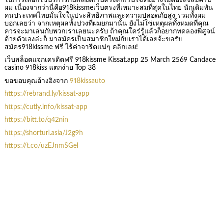
ผม เนื่องจากว่านี่คือ918kissmeเว็บตรงที่เหมาะสมที่สุดในไทย นักเดิมพัน
คนประเทศไทยมั่นใจในประสิทธิภาพและความปลอดภัยสูง รวมทั้งผม
บอกเลยว่า จากเหตุผลทั้งปวงที่ผมยกมานั้น ยังไม่ใช่เหตุผลทั้งหมดที่คุณ
ควรจะมาเล่นกับพวกเราเลยนะครับ ถ้าคุณใคร่รู้แล้วก็อยากทดลองพิสูจน์
ด้วยตัวเองล่ะก็ มาสมัครเป็นสมาชิกใหม่กับเราได้เลยจ้ะขอรับ
สมัคร918kissme ฟรี ไร้ค่าจารีตแน่ๆ คลิกเลย!
เว็บสล็อตแจกเครดิตฟรี 918kissme Kissat.app 25 March 2569 Candace
casino 918kiss แตกง่าย Top 38
ขอขอบคุณอ้างอิงจาก
918kissauto
https://rebrand.ly/kissat-app
https://cutly.info/kissat-app
https://bitt.to/q42nin
https://shorturl.asia/J2g9h
https://t.co/uzEJnmSGel