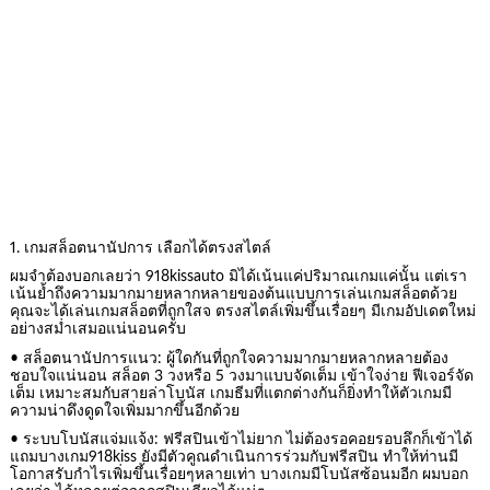
1. เกมสล็อตนานัปการ เลือกได้ตรงสไตล์
ผมจำต้องบอกเลยว่า 918kissauto มิได้เน้นแค่ปริมาณเกมแค่นั้น แต่เรา
เน้นย้ำถึงความมากมายหลากหลายของต้นแบบการเล่นเกมสล็อตด้วย
คุณจะได้เล่นเกมสล็อตที่ถูกใสจ ตรงสไตล์เพิ่มขึ้นเรื่อยๆ มีเกมอัปเดตใหม่
อย่างสม่ำเสมอแน่นอนครับ
• สล็อตนานัปการแนว: ผู้ใดกันที่ถูกใจความมากมายหลากหลายต้อง
ชอบใจแน่นอน สล็อต 3 วงหรือ 5 วงมาแบบจัดเต็ม เข้าใจง่าย ฟีเจอร์จัด
เต็ม เหมาะสมกับสายล่าโบนัส เกมธีมที่แตกต่างกันก็ยิ่งทำให้ตัวเกมมี
ความน่าดึงดูดใจเพิ่มมากขึ้นอีกด้วย
• ระบบโบนัสแจ่มแจ้ง: ฟรีสปินเข้าไม่ยาก ไม่ต้องรอคอยรอบลึกก็เข้าได้
แถมบางเกม918kiss ยังมีตัวคูณดำเนินการร่วมกับฟรีสปิน ทำให้ท่านมี
โอกาสรับกำไรเพิ่มขึ้นเรื่อยๆหลายเท่า บางเกมมีโบนัสซ้อนมอีก ผมบอก