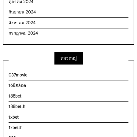
ตุลาคม 2024
กันยายน 2024
สิงหาคม 2024
กรกฎาคม 2024
หมวดหมู่
037movie
168สล็อต
188bet
188betth
1xbet
1xbetth