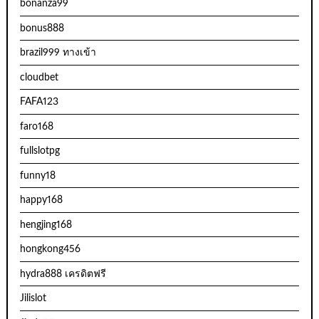
bonanza99
bonus888
brazil999 ทางเข้า
cloudbet
FAFA123
faro168
fullslotpg
funny18
happy168
hengjing168
hongkong456
hydra888 เครดิตฟรี
Jilislot