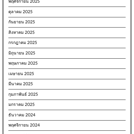
พฤศจิกายน 2025
ตุลาคม 2025
กันยายน 2025
สิงหาคม 2025
กรกฎาคม 2025
มิถุนายน 2025
พฤษภาคม 2025
เมษายน 2025
มีนาคม 2025
กุมภาพันธ์ 2025
มกราคม 2025
ธันวาคม 2024
พฤศจิกายน 2024