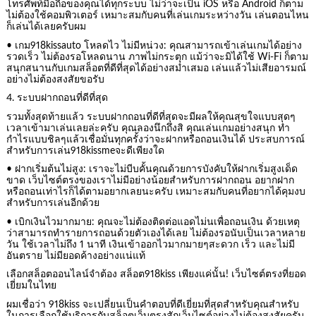
โทรศัพท์มือถือของคุณได้ทุกระบบ ไม่ว่าจะเป็น iOS หรือ Android ก็ตาม
ไม่ต้องใช้คอมพิวเตอร์ เหมาะสมกับคนที่เล่นเกมระหว่างวัน เล่นตอนไหน
ก็เล่นได้เลยครับผม
• เกม918kissauto โหลดไว ไม่มีหน่วง: คุณสามารถเข้าเล่นเกมได้อย่าง
รวดเร็ว ไม่ต้องรอโหลดนาน ภาพไม่กระตุก แม้ว่าจะมิได้ใช้ Wi-Fi ก็ตาม
สนุกสนานกับเกมสล็อตที่ดีที่สุดได้อย่างสม่ำเสมอ เล่นแล้วไม่เสียอารมณ์
อย่างไม่ต้องสงสัยขอรับ
4. ระบบฝากถอนที่ดีที่สุด
รวมทั้งสุดท้ายแล้ว ระบบฝากถอนที่ดีที่สุดจะมีผลให้คุณสุขใจแบบสุดๆ
เวลาเข้ามาเล่นเลยล่ะครับ คุณลองนึกถึงสิ คุณเล่นเกมอย่างสนุก ทำ
กำไรแบบชิลๆแล้วเชื่อมั่นทุกครั้งว่าจะฝากหรือถอนเงินได้ ประสบการณ์
สำหรับการเล่น918kissmeจะดีเพียงใด
• ฝากเริ่มต้นไม่สูง: เราจะไม่บีบคั้นคุณด้วยการบังคับให้ฝากเริ่มสูงเด็ด
ขาด เว็บไซต์ตรงของเราไม่มีอย่างน้อยสำหรับการฝากถอน อยากฝาก
หรือถอนเท่าไรก็ได้ตามอยากเลยนะครับ เหมาะสมกับคนที่อยากได้คุมงบ
สำหรับการเล่นอีกด้วย
• เบิกเงินไวมากมาย: คุณจะไม่ต้องติดต่อแอดไม่นเพื่อถอนเงิน ด้วยเหตุ
ว่าสามารถทำรายการถอนด้วยตัวเองได้เลย ไม่ต้องรอนับเป็นเวลาหลาย
วัน ใช้เวลาไม่ถึง 1 นาที เงินเข้าออกไวมากมายๆสะดวก เร็ว และไม่มี
อันตราย ไม่มียอดค้างอย่างแน่แท้
เลือกสล็อตออนไลน์จำต้อง สล็อต918kiss เพียงแค่นั้น! เว็บไซต์ตรงที่ยอด
เยี่ยมในไทย
ผมเชื่อว่า 918kiss จะเปลี่ยนเป็นคำตอบที่ดีเยี่ยมที่สุดสำหรับคุณสำหรับ
ในการเลือกใช้บริการกับสล็อตเว็บตรงสักเว็บไซต์อย่างไม่ต้องสงสัยครับ