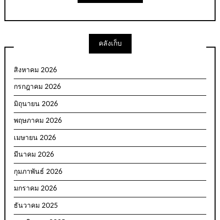
คลังเก็บ
สิงหาคม 2026
กรกฎาคม 2026
มิถุนายน 2026
พฤษภาคม 2026
เมษายน 2026
มีนาคม 2026
กุมภาพันธ์ 2026
มกราคม 2026
ธันวาคม 2025