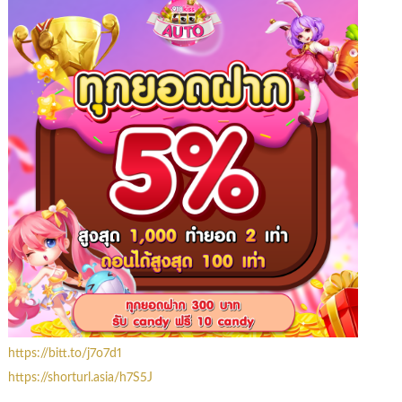
https://bitt.to/j7o7d1
https://shorturl.asia/h7S5J