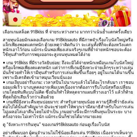
เลือกเกมสล็อต 918kiss ที่ จ่ายระหว่างทาง มากกว่าเน้นย้ำแตกครั้งเดียว
สายทุนน้อยมักเผลอเลือกเกม 918kissauto ที่มีภาพจำเรื่องโบนัสใหญ่หรือ
แจ็กเพียงพอตแตกหนัก ด้วยเหตุว่าคิดกันว่า จะเล่นทั้งทีก็จะต้องหวังแตก
หนักเอาไว้ก่อน แม้กระนั้นพอเพียงเล่นจริงๆเกมที่ย้ำจ่ายหนักชอบจะต้อง
ใช้ทุนสำหรับการพยุงออกจะสูงจนทุนหมดได้ง่าย
• เกม 918kiss ที่มีรางวัลยิบย่อย: ถึงจะมิได้จ่ายหนักเหมือนเกมโบนัสใหญ่
หรือแจ็กพอเพียงตแตกหนัก แต่ว่าการที่เกมมีจังหวะจ่ายเล็กๆระหว่างเล่น
มันก็ช่วยทำให้เรามีทุนสำหรับการเล่นเพิ่มขึ้นเรื่อยๆ อยู่ในเกมได้นานขึ้น
เพราะมีเครดิตเข้ามาหมุนเวียนนั่นเอง
• เกมเงียบอย่ารีบเกม: เวลาสปินไปนานๆแล้วไม่ได้อะไรกลับมา เราชอบ
ยอมแพ้เร็ว บางบุคคลอาจเพิ่มเบทเนื่องจากต้องการรีบโบนัสหรือเปลี่ยน
เกมโดยทันทีแบบไม่คิด ซึ่งมันก็ทำให้หลุดจากแผนที่วางเอาไว้ แล้วก็ท้าย
ที่สุดก็มักเสียเร็วกว่าเดิมด้วย
• เกมที่มีจังหวะคืนทุนบ่อยมาก: สำหรับสายทุนน้อย ความรู้สึกที่ว่ายังเล่น
ต่อไปได้นั้นสำคัญมาก มันจะช่วยทำให้พวกเรามีสมาธิสำหรับในการเล่น
ไม่เผลอไล่เอาคืนโดยไม่จำเป็น เกมอย่างนี้จะมีการคืนทุนเป็นระยะ บาง
ครั้งอาจจะไม่เท่าไรนัก แม้กระนั้นก็ช่วยได้มากมายเลย
ดู “จังหวะการกินทุน” ของเกม918kissauto ก่อนดูเรื่องโบนัส
อย่างที่ผมบอก ผู้คนจำนวนไม่ใช้น้อยเลือกเล่น 918kiss เนื่องจากเห็นจาก