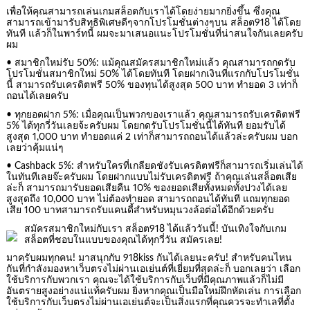
เพื่อให้คุณสามารถเล่นเกมสล็อตกับเราได้โดยง่ายมากยิ่งขึ้น ซึ่งคุณ
สามารถเข้ามารับสิทธิพิเศษดีๆจากโปรโมชั่นต่างๆบน สล็อต918 ได้โดย
ทันที แล้วก็ในพาร์ทนี้ ผมจะมาเสนอแนะโปรโมชั่นที่น่าสนใจกันเลยครับ
ผม
• สมาชิกใหม่รับ 50%: แม้คุณสมัครสมาชิกใหม่แล้ว คุณสามารถกดรับ
โปรโมชั่นสมาชิกใหม่ 50% ได้โดยทันที โดยฝากเงินทีแรกกับโปรโมชั่น
นี้ สามารถรับเครดิตฟรี 50% ของทุนได้สูงสุด 500 บาท ทำยอด 3 เท่าก็
ถอนได้เลยครับ
• ทุกยอดฝาก 5%: เมื่อคุณเป็นพวกของเราแล้ว คุณสามารถรับเครดิตฟรี
5% ได้ทุกวี่วันเลยจ้ะครับผม โดยกดรับโปรโมชั่นนี้ได้ทันที ยอมรับได้
สูงสุด 1,000 บาท ทำยอดแค่ 2 เท่าก็สามารถถอนได้แล้วล่ะครับผม บอก
เลยว่าคุ้มแน่ๆ
• Cashback 5%: สำหรับใครที่เกลียดชังรับเครดิตฟรีก็สามารถเริ่มเล่นได้
ในทันทีเลยจ๊ะครับผม โดยฝากแบบไม่รับเครดิตฟรี ถ้าคุณเล่นสล็อตเสีย
ล่ะก็ สามารถมารับยอดเสียคืน 10% ของยอดเสียทั้งหมดทั้งปวงได้เลย
สูงสุดถึง 10,000 บาท ไม่ต้องทำยอด สามารถถอนได้ทันที แถมทุกยอด
เสีย 100 บาทสามารถรับแคนดี้สำหรับหมุนวงล้อต่อได้อีกด้วยครับ
สมัครสมาชิกใหม่กับเรา สล็อต918 ได้แล้ววันนี้! บันเทิงใจกับเกม
สล็อตที่ชอบในแบบของคุณได้ทุกวี่วัน สมัครเลย!
มาครับผมทุกคน! มาสนุกกับ 918kiss กันได้เลยนะครับ! สำหรับคนไหน
กันที่กำลังมองหาเว็บตรงไม่ผ่านเอเย่นต์ที่เยี่ยมที่สุดล่ะก็ บอกเลยว่า เลือก
ใช้บริการกับพวกเรา คุณจะได้ใช้บริการกับเว็บที่มีคุณภาพแล้วก็ไม่มี
อันตรายสูงอย่างแน่แท้ครับผม ยิ่งหากคุณเป็นมือใหม่ฝึกหัดเล่น การเลือก
ใช้บริการกับเว็บตรงไม่ผ่านเอเย่นต์จะเป็นสิ่งแรกที่คุณควรจะทำเลที่ตั้ง