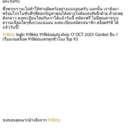
ยล่ะขอรับ
ซึ่งพวกเราจะไม่ทำให้ท่านผิดหวังอย่างแน่นอนครับ นอกนั้น เรายังมา
พร้อมโปรโมชั่นดีๆที่ตอบปัญหาคุณได้อย่างไม่ต้องสงสัยอีกด้วย ด้วยเหตุ
ดังกล่าว ลงทะเบียนใหม่กับเราได้แล้ววันนี้ สมัครฟรี ไม่มีคุณค่าขนบ
ธรรมเนียมใดๆทั้งปวงแน่นอน ลงทะเบียนสมัครสมาชิก สล็อต918 ได้
แล้ววันนี้!
918kiss
login 918kiss 918kissauto.shop 17 OCT 2025 Gordon ยืน 1
เรื่องเกมสล็อต 918kissแตกทุกชั่วโมง Top 93
ขอขอบคุณมากอ้างอิงจาก
918kiss