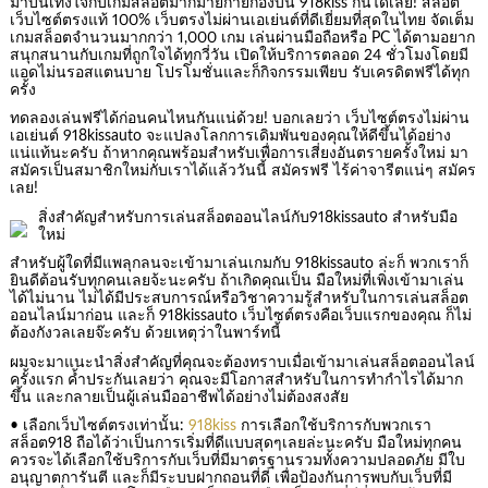
มาบันเทิงใจกับเกมสล็อตมากมายก่ายกองบน 918kiss กันได้เลย! สล็อต
เว็บไซต์ตรงแท้ 100% เว็บตรงไม่ผ่านเอเย่นต์ที่ดีเยี่ยมที่สุดในไทย จัดเต็ม
เกมสล็อตจำนวนมากกว่า 1,000 เกม เล่นผ่านมือถือหรือ PC ได้ตามอยาก
สนุกสนานกับเกมที่ถูกใจได้ทุกวี่วัน เปิดให้บริการตลอด 24 ชั่วโมงโดยมี
แอดไม่นรอสแตนบาย โปรโมชั่นและก็กิจกรรมเพียบ รับเครดิตฟรีได้ทุก
ครั้ง
ทดลองเล่นฟรีได้ก่อนคนไหนกันแน่ด้วย! บอกเลยว่า เว็บไซต์ตรงไม่ผ่าน
เอเย่นต์ 918kissauto จะแปลงโลกการเดิมพันของคุณให้ดีขึ้นได้อย่าง
แน่แท้นะครับ ถ้าหากคุณพร้อมสำหรับเพื่อการเสี่ยงอันตรายครั้งใหม่ มา
สมัครเป็นสมาชิกใหม่กับเราได้แล้ววันนี้ สมัครฟรี ไร้ค่าจารีตแน่ๆ สมัคร
เลย!
สิ่งสำคัญสำหรับการเล่นสล็อตออนไลน์กับ918kissauto สำหรับมือ
ใหม่
สำหรับผู้ใดที่มีแพลุกลนจะเข้ามาเล่นเกมกับ 918kissauto ล่ะก็ พวกเราก็
ยินดีต้อนรับทุกคนเลยจ้ะนะครับ ถ้าเกิดคุณเป็น มือใหม่ที่เพิ่งเข้ามาเล่น
ได้ไม่นาน ไม่ได้มีประสบการณ์หรือวิชาความรู้สำหรับในการเล่นสล็อต
ออนไลน์มาก่อน และก็ 918kissauto เว็บไซต์ตรงคือเว็บแรกของคุณ ก็ไม่
ต้องกังวลเลยจ๊ะครับ ด้วยเหตุว่าในพาร์ทนี้
ผมจะมาแนะนำสิ่งสำคัญที่คุณจะต้องทราบเมื่อเข้ามาเล่นสล็อตออนไลน์
ครั้งแรก ค้ำประกันเลยว่า คุณจะมีโอกาสสำหรับในการทำกำไรได้มาก
ขึ้น และกลายเป็นผู้เล่นมืออาชีพได้อย่างไม่ต้องสงสัย
• เลือกเว็บไซต์ตรงเท่านั้น:
918kiss
การเลือกใช้บริการกับพวกเรา
สล็อต918 ถือได้ว่าเป็นการเริ่มที่ดีแบบสุดๆเลยล่ะนะครับ มือใหม่ทุกคน
ควรจะได้เลือกใช้บริการกับเว็บที่มีมาตรฐานรวมทั้งความปลอดภัย มีใบ
อนุญาตการันตี และก็มีระบบฝากถอนที่ดี เพื่อป้องกันการพบกับเว็บที่มี