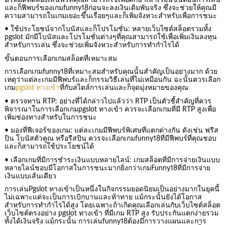
และก็ฟีพบร์ของเกมfunny18ก่อนจะลงเงินเดิมพันจริง ซึ่งจะช่วยให้คุณมี
ความสามารถในเกมเยอะขึ้นเรื่อยๆและก็เพิ่มจังหวะสำหรับเพื่อการชนะ
• ใช้ประโยชน์จากโบนัสและก็โปรโมชั่น: หลายเว็บไซต์สล็อตรวมทั้ง
pgslot มักมีโบนัสและโปรโมชั่นต่างๆที่คุณสามารถใช้เพื่อเพิ่มเงินลงทุน
สำหรับการเล่น ซึ่งจะช่วยเพิ่มจังหวะสำหรับการทำกำไรได้
ขั้นตอนการเลือกเกมสล็อตที่เหมาะสม
การเลือกเกมfunny18ที่เหมาะสมสำหรับคุณนั้นสำคัญเป็นอย่างมาก ด้วย
เหตุว่าแต่ละเกมมีฟีพบร์และก็กรรมวิธีเล่นที่ไม่เหมือนกัน ฉะนั้นควรเลือก
เกม
pgslot ทางเข้า
ที่กับสไตล์การเล่นและก็จุดมุ่งหมายของคุณ
• ตรวจทาน RTP: อย่างที่ได้กล่าวไปแล้วว่า RTP เป็นตัวชี้สำคัญที่ควร
พิจารณาในการเลือกเกมpgslot ทางเข้า ควรจะเลือกเกมที่มี RTP สูงเพื่อ
เพิ่มช่องทางสำหรับในการชนะ
• มองที่ฟีเจอร์ของเกม: แต่ละเกมมีฟีพบร์พิเศษที่แตกต่างกัน ดังเช่น ฟรีส
ปิน โบนัสตัวคูณ หรือรีสปิน ควรจะเลือกเกมfunny18ที่มีฟีพบร์ที่คุณชอบ
และก็สามารถใช้ประโยชน์ได้
• เลือกเกมที่มีการชำระเงินแบบหลายไลน์: เกมสล็อตที่มีการจ่ายเงินแบบ
หลายไลน์ชอบมีโอกาสในการชนะมากยิ่งกว่าเกมFunny18ที่มีการจ่าย
เงินแบบเส้นเดียว
การเล่นPgslot ทางเข้าเป็นหนึ่งในกิจกรรมยอดนิยมเป็นอย่างมากในยุคนี้
ไม่เฉพาะแต่จะเป็นการเบิกบานและท้าทาย แม้กระนั้นยังได้โอกาส
สำหรับการทำกำไรได้สูง โดยเฉพาะถ้าเกิดคุณเลือกเล่นกับเว็บไซต์สล็อต
เว็บไซต์ตรงอย่าง pgslot ทางเข้า ที่มีเกม RTP สูง รับประกันแตกง่ายรวม
ทั้งได้เงินจริง แม้กระนั้น การเล่นfunny18ต้องมีการวางแผนและการ