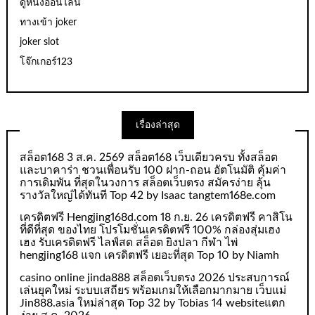
ดูหนังออนไลน์
ทางเข้า joker
joker slot
โจ๊กเกอร์123
เรื่องล่าสุด
สล็อต168 3 ส.ค. 2569 สล็อต168 เว็บเดียวครบ ทั้งสล็อต
และบาคาร่า ชวนเพื่อนรับ 100 ฝาก-ถอน อัตโนมัติ คุ้มค่า
การเดิมพัน ที่สุดในวงการ สล็อตเว็บตรง สมัครง่าย ลุ้น
รางวัลใหญ่ได้ทันที Top 42 by Isaac tangtem168e.com
เครดิตฟรี Hengjing168d.com 18 ก.ย. 26 เครดิตฟรี คาสิโน
ที่ดีที่สุด ของไทย โปรโมชั่นเครดิตฟรี 100% กล่องสุ่มเฮง
เฮง รับเครดิตฟรี ไลฟ์สด สล็อต ยิงปลา กีฬา ไพ่
hengjing168 แจก เครดิตฟรี เยอะที่สุด Top 10 by Niamh
casino online jinda888 สล็อตเว็บตรง 2026 ประสบการณ์
เล่นยุคใหม่ ระบบเสถียร พร้อมเกมให้เลือกมากมาย เว็บแม่
Jin888.asia ใหม่ล่าสุด Top 32 by Tobias 14 websiteแตก