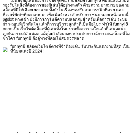
เป็นสิ่งที่ผู้เล่นต้องการของทุกคน เว็บสล็อต funny18 คือหนึ่งในเว็บที่
รองรับในสิ่งที่ต้องการของผู้เล่นได้อย่างลงตัว ด้วยความมากมายของเกม
สล็อตที่มีให้เลือกเยอะแยะ ทั้งยังในเรื่องของธีมเกม กราฟิกที่สวย และ
ฟีเจอร์พิเศษที่ออกแบบมาเพื่อเพิ่มจังหวะสำหรับการชนะ นอกเหนือจากนี้
pgslot ทางเข้า ยังมีการการันตีความปลอดภัยสำหรับเพื่อการเล่น ระบบ
ฝาก-ถอนที่เร็วทันใจ แล้วก็การบริการลูกค้าที่เป็นมือโปร ทำให้ funny18
กลายเป็นเว็บไซต์สล็อตที่ผู้เล่นทั้งใหม่รวมทั้งเก่าวางใจแล้วก็เสนอแนะ
ต่อกันอย่างสม่ำเสมอ แม้คุณกำลังมองหาประสบการณ์การเล่นสล็อตที่ไม่
ซ้ำใคร funny18 คือลู่ทางที่คุณไม่สมควรพลาด
funny18 สล็อตเว็บไซต์ตรงที่จำต้องเล่น รับประกันแตกง่ายที่สุด เป็น
ที่นิยมแห่งปี 2024 !