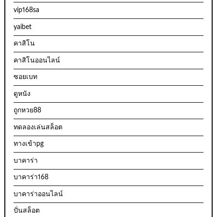
vip168sa
yaibet
คาสิโน
คาสิโนออนไลน์
ซอยเบท
ดูหนัง
ถูกหวย88
ทดลองเล่นสล็อต
ทางเข้าpg
บาคาร่า
บาคาร่า168
บาคาร่าออนไลน์
ปั่นสล็อต