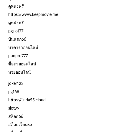
ดูหนังฟรี
https://www.keepmovie.me
ดูหนังฟรี
pgslot77
ปั่นแตก66
บาคาร่าออนไลน์
punpro777
ซื้อหวยออนไลน์
หวยออนไลน์
joker123
pg168
https://jinda55.cloud
slot99
สล็อต66
สล็อตเว็บตรง