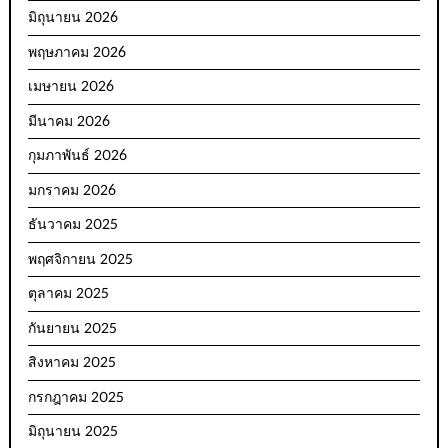
มิถุนายน 2026
พฤษภาคม 2026
เมษายน 2026
มีนาคม 2026
กุมภาพันธ์ 2026
มกราคม 2026
ธันวาคม 2025
พฤศจิกายน 2025
ตุลาคม 2025
กันยายน 2025
สิงหาคม 2025
กรกฎาคม 2025
มิถุนายน 2025