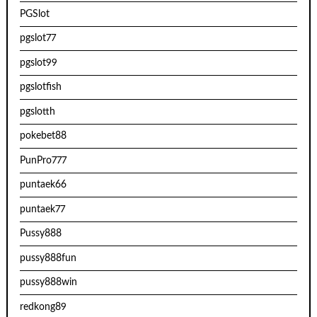
PGSlot
pgslot77
pgslot99
pgslotfish
pgslotth
pokebet88
PunPro777
puntaek66
puntaek77
Pussy888
pussy888fun
pussy888win
redkong89