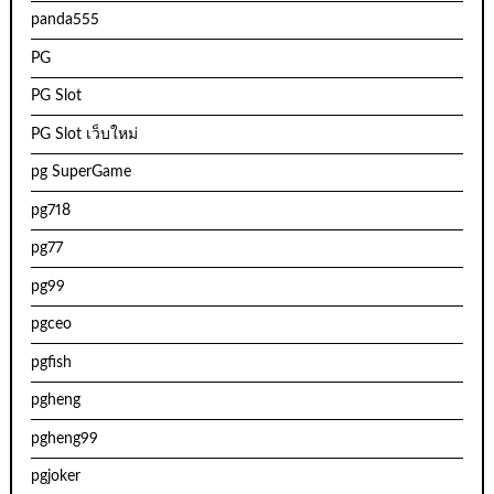
panda555
PG
PG Slot
PG Slot เว็บใหม่
pg SuperGame
pg718
pg77
pg99
pgceo
pgfish
pgheng
pgheng99
pgjoker