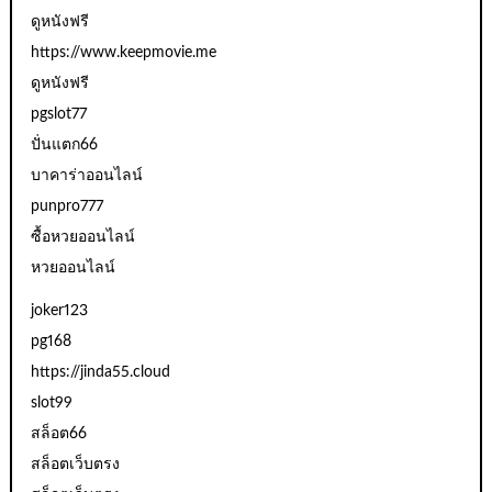
ดูหนังฟรี
https://www.keepmovie.me
ดูหนังฟรี
pgslot77
ปั่นแตก66
บาคาร่าออนไลน์
punpro777
ซื้อหวยออนไลน์
หวยออนไลน์
joker123
pg168
https://jinda55.cloud
slot99
สล็อต66
สล็อตเว็บตรง