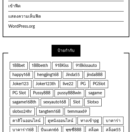
เข้าฟีด
แสดงความเห็นฟีด
WordPress.org
ป้ายกำกับ
188bet
188betth
918Kiss
918kissauto
happy168
hengjing168
Jinda55
jinda888
Joker123
Joker123th
live22
PG
PGSlot
PG Slot
Pussy888
pussy888win
sagame
sagame168th
sexyauto168
Slot
Slotxo
slotxo24hr
tangtem168
temmax69
คาสิโนออนไลน์
ดูหนังออนไลน์
ทางเข้าpg
บาคาร่า
บาคาร่า168
ปั่นแตก66
พุซซี่888
สล็อต
สล็อต55