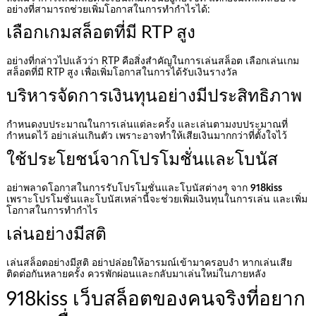
อย่างที่สามารถช่วยเพิ่มโอกาสในการทำกำไรได้:
เลือกเกมสล็อตที่มี RTP สูง
อย่างที่กล่าวไปแล้วว่า RTP คือสิ่งสำคัญในการเล่นสล็อต เลือกเล่นเกม
สล็อตที่มี RTP สูง เพื่อเพิ่มโอกาสในการได้รับเงินรางวัล
บริหารจัดการเงินทุนอย่างมีประสิทธิภาพ
กำหนดงบประมาณในการเล่นแต่ละครั้ง และเล่นตามงบประมาณที่
กำหนดไว้ อย่าเล่นเกินตัว เพราะอาจทำให้เสียเงินมากกว่าที่ตั้งใจไว้
ใช้ประโยชน์จากโปรโมชั่นและโบนัส
อย่าพลาดโอกาสในการรับโปรโมชั่นและโบนัสต่างๆ จาก
918kiss
เพราะโปรโมชั่นและโบนัสเหล่านี้จะช่วยเพิ่มเงินทุนในการเล่น และเพิ่ม
โอกาสในการทำกำไร
เล่นอย่างมีสติ
เล่นสล็อตอย่างมีสติ อย่าปล่อยให้อารมณ์เข้ามาครอบงำ หากเล่นเสีย
ติดต่อกันหลายครั้ง ควรพักผ่อนและกลับมาเล่นใหม่ในภายหลัง
918kiss เว็บสล็อตของคนจริงที่อยาก