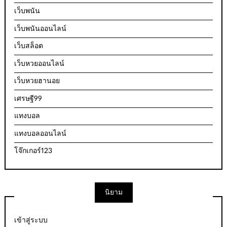
เว็บพนัน
เว็บพนันออนไลน์
เว็บสล็อต
เว็บหวยออนไลน์
เว็บหวยฮานอย
เศรษฐี99
แทงบอล
แทงบอลออนไลน์
โจ๊กเกอร์123
นิยาม
เข้าสู่ระบบ