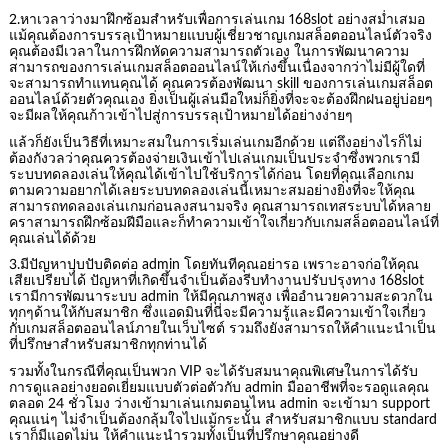
2.หาเวลาว่างมาฝึกซ้อมสำหรับเพื่อการเล่นเกม 168slot อย่างสม่ำเสมอ
แม้คุณต้องการบรรลุเป้าหมายแบบผู้เชี่ยวชาญเกมสล็อตออนไลน์ตัวจริง
คุณต้องมีเวลาในการฝึกหัดความสามารถตัวเอง ในการพัฒนาความ
สามารถของการเล่นเกมสล็อตออนไลน์ให้เก่งขึ้นเนื่องจากว่าไม่มีผู้ใดที่
จะสามารถทำแทนคุณได้ คุณควรต้องพัฒนา skill ของการเล่นเกมสล็อต
ออนไลน์ด้วยตัวคุณเอง ยิ่งเป็นผู้เล่นมือใหม่ก็ยิ่งที่จะจะต้องฝึกฝนอยู่บ่อยๆ
จะมีผลให้คุณก้าวเข้าไปสู่การบรรลุเป้าหมายได้อย่างง่ายๆ
แล้วก็ยังเป็นวิธีที่เหมาะสมในการเริ่มเล่นเกมอีกด้วย แต่ถึงอย่างไรก็ไม่
ต้องกังวลว่าคุณควรต้องจ่ายเงินเข้าไปเล่นเกมเป็นประจำซึ่งพวกเรามี
ระบบทดลองเล่นให้คุณได้เข้าไปใช้บริการได้ก่อน โดยที่คุณเลือกเกม
ตามความอยากได้เลยระบบทดลองเล่นนี้เหมาะสมอย่างยิ่งที่จะให้คุณ
สามารถทดลองเล่นเกมก่อนลงสนามจริง คุณสามารถเทสระบบได้หลาย
คราสามารถฝึกซ้อมฝีมือและก็ทำความเข้าใจเกี่ยวกับเกมสล็อตออนไลน์ที่
คุณเล่นได้ด้วย
3.มีปัญหาปุบปับติดต่อ admin โดยทันทีคุณอย่ารอ เพราะอาจก่อให้คุณ
เสียเปรียบได้ ปัญหาที่เกิดขึ้นจำเป็นต้องรีบทำงานปรับปรุงทาง 168slot
เรามีการพัฒนาระบบ admin ให้มีคุณภาพสูง เพื่ออำนวยความสะดวกใน
ทุกๆด้านให้กับสมาชิก ซึ่งแอดมินที่นี่จะมีความรู้และมีความเข้าใจเกี่ยว
กับเกมสล็อตออนไลน์ภายในเว็บไซต์ รวมถึงยังสามารถให้คำแนะนำเป็น
ที่ปรึกษาสำหรับสมาชิกทุกท่านได้
รวมทั้งในกรณีที่คุณเป็นพวก VIP จะได้รับสมนาคุณพิเศษในการได้รับ
การดูแลอย่างยอดเยี่ยมแบบตัวต่อตัวกับ admin มืออาชีพที่จะรอดูแลคุณ
ตลอด 24 ชั่วโมง ว่างเข้ามาเล่นเกมตอนไหน admin จะเข้ามา support
คุณแน่ๆ ไม่จำเป็นต้องกลุ้มใจไปแม้กระนั้น สำหรับสมาชิกแบบ standard
เราก็มีแอดไม่น ให้คำแนะนำรวมทั้งเป็นที่ปรึกษาคุณอย่างดี