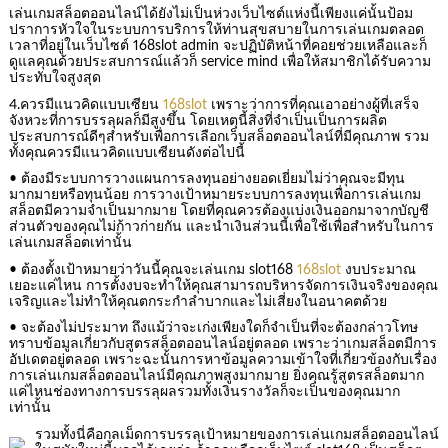
เล่นเกมสล็อตออนไลน์ได้ยังไม่เป็นห่วงเว็บไซต์แห่งนี้เพียงแค่นั้นป้อม
ปราการหัวใจในระบบการบริการให้ท่านสุขสบายในการเล่นเกมตลอด
เวลาที่อยู่ในเว็บไซต์ 168slot admin จะปฏิบัติหน้าที่คอยช่วยเหลือและก็
ดูแลคุณด้วยประสบการณ์แล้วก็ service mind เพื่อให้สมาชิกได้รับความ
ประทับใจสูงสุด
4.ควรมีแนวคิดแบบเซียน
168slot
เพราะว่าการที่คุณเอาอย่างผู้ที่เสร็จ
จังหวะที่การบรรลุผลก็มีสูงขึ้น โดยเหตุนี้สิ่งที่จำเป็นเป็นการผลิต
ประสบการณ์ดีๆสำหรับเพื่อการเลือกเว็บสล็อตออนไลน์ที่มีคุณภาพ รวม
ทั้งคุณควรมีแนวคิดแบบเซียนดังต่อไปนี้
• ต้องมีระบบการวางแผนการลงทุนอย่างยอดเยี่ยมไม่ว่าคุณจะมีทุน
มากมายหรือทุนน้อย การวางเป้าหมายระบบการลงทุนเพื่อการเล่นเกม
สล็อตมีความจำเป็นมากมาย โดยที่คุณควรต้องแบ่งเงินออกมาจากบัญชี
ส่วนตัวของคุณไม่ก้าวก่ายกัน และนำเงินส่วนนี้เพื่อใช้เพื่อสำหรับในการ
เล่นเกมสล็อตเท่านั้น
• ต้องตั้งเป้าหมายว่าวันนี้คุณจะเล่นเกม slot168
168slot
งบประมาณ
เยอะแค่ไหน การตั้งงบจะทำให้คุณสามารถบริหารจัดการเงินจริงของคุณ
เจริญและไม่ทำให้คุณตกระกำลำบากและไม่เสี่ยงในอนาคตด้วย
• จะต้องไม่ประมาท ถึงแม้ว่าจะเก่งเพียงใดก็จำเป็นที่จะต้องกล่าวโทษ
ทราบข้อมูลเกี่ยวกับสูตรสล็อตออนไลน์อยู่ตลอด เพราะว่าเกมสล็อตมีการ
อัปเดตอยู่ตลอด เพราะฉะนั้นการหาข้อมูลความเข้าใจที่เกี่ยวข้องกับเรื่อง
การเล่นเกมสล็อตออนไลน์มีคุณภาพสูงมากมาย ยิ่งคุณรู้สูตรสล็อตมาก
แค่ไหนช่องทางการบรรลุผลรวมทั้งเงินรางวัลก็จะเป็นของคุณมาก
เท่านั้น
รวมทั้งนี่คือกลเม็ดการบรรลุเป้าหมายของการเล่นเกมสล็อตออนไลน์