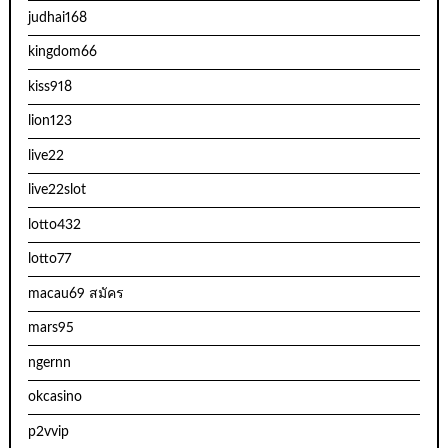
judhai168
kingdom66
kiss918
lion123
live22
live22slot
lotto432
lotto77
macau69 สมัคร
mars95
ngernn
okcasino
p2vvip