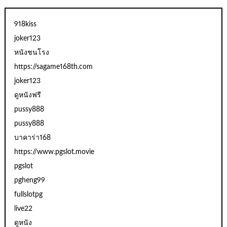
918kiss
joker123
หนังชนโรง
https://sagame168th.com
joker123
ดูหนังฟรี
pussy888
pussy888
บาคาร่า168
https://www.pgslot.movie
pgslot
pgheng99
fullslotpg
live22
ดูหนัง