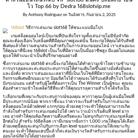
ไว Top 66 by Dedra 168slotvip.me
By
Anthony Rodriguez
on
วันอังคาร, กันยายน 2, 2025
168slot
วิธีการเล่นเกม slot168 ให้ชนะแบบมือโปร
เกมสล็อตออนไลน์เป็นเกมที่บันเทิงใจรวมทั้งเล่นง่ายไม่มีข้อจำกัด
คุณจะต้องเลือกเว็บสล็อตที่ดีมีคุณภาพสูงแค่นั้น จึงจะก่อให้คุณได้รับสิทธิ
พิเศษแล้วก็ความสนุกสนานสำหรับในการเล่นเกมออนไลน์ เราเสนอแนะ
ให้คุณมาที่นี่เลย 168slot เป็นเว็บที่มีความเป็นมืออาชีพสูง มีแอดไม่นคอย
ดูแลให้คำแนะนำเป็นที่ปรึกษาคุณอย่างดี
ซึ่งการเล่นเกม slot168 ตรงนี้จะก่อให้คุณได้ทำความเข้าใจความชำนาญ
การบรรลุผลและสะสมประสบการณ์ให้ท่านเติบโตขึ้นอย่างมั่งคั่งมั่นคง
และมั่งคั่ง พวกเราเสนอแนะเลยว่าที่นี่เป็นเว็บไซต์ที่มีความน่าสนใจและ
กิจกรรมพิเศษอีกเยอะมาก ป้อมจิตใจได้ว่าคุณจะได้รับแต่สิ่งดีๆโปรโมชั่น
ปังๆแน่นอน แต่สำหรับผู้ใดที่ต้องการเป็น The Winner เป็นผู้ชนะ คุณจะ
ต้องทำความเข้าใจเคล็ดวิธีที่จะทำให้คุณบรรลุความสำเร็จได้จริงเป็น
1.เลือกเกมที่เหมาะกับประสบการณ์ของคุณ หากว่าคุณเป็นผู้เล่นมือใหม่ที่
มีประสบการณ์น้อย พวกเราชี้แนะว่าควรจะเริ่มสำหรับในการเล่นเกม
สล็อตออนไลน์ด้วยlevel แรกๆก่อน ด้วยเหตุว่าจะทำให้คุณสามารถเกิด
กำลังใจสำหรับการเล่นเกมต่อไปได้ เพราะว่าแม้ว่าเริ่มต้นที่ level ยาก
เลย อาจทำให้คุณท้อเกิดความตึงเครียดและไม่สนุกกับการเล่นเกมสล็อต
อีกต่อไป สำหรับ 168สล็อต เรามีเกมมากยิ่งกว่า 1,000 เกมให้คุณได้เลือก
ด้วยเหตุนี้คุณจะสนุกไปกับการเลือก level ของการเล่นเกมให้เหมาะกับ
ตนเอง จะทำให้คุณแฮปปี้แล้วก็สะสมเงินรางวัลสำหรับการเล่นเกมสล็อต
ออนไลน์ถัดไปได้อย่างแน่แท้