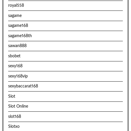
royal558
sagame
sagame168
sagame168th
sawan888
sbobet
sexy168
sexy168vip
sexybaccarat168
Slot
Slot Online
slot168
Slotxo