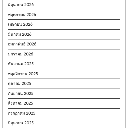
มิถุนายน 2026
พฤษภาคม 2026
เมษายน 2026
มีนาคม 2026
กุมภาพันธ์ 2026
มกราคม 2026
ธันวาคม 2025
พฤศจิกายน 2025
ตุลาคม 2025
กันยายน 2025
สิงหาคม 2025
กรกฎาคม 2025
มิถุนายน 2025