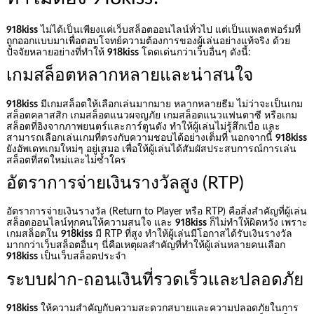
918kiss
ไม่ได้เป็นเพียงแค่เว็บสล็อตออนไลน์ทั่วไป แต่เป็นแพลตฟอร์มที่
ถูกออกแบบมาเพื่อตอบโจทย์ความต้องการของผู้เล่นอย่างแท้จริง ด้วย
ปัจจัยหลายอย่างที่ทำให้
918kiss
โดดเด่นกว่าเว็บอื่นๆ ดังนี้:
เกมสล็อตหลากหลายและน่าสนใจ
918kiss
มีเกมสล็อตให้เลือกเล่นมากมาย หลากหลายธีม ไม่ว่าจะเป็นเกม
สล็อตคลาสสิก เกมสล็อตแนวผจญภัย เกมสล็อตแนวแฟนตาซี หรือเกม
สล็อตที่อิงจากภาพยนตร์และการ์ตูนดัง ทำให้ผู้เล่นไม่รู้สึกเบื่อ และ
สามารถเลือกเล่นเกมที่ตรงกับความชอบได้อย่างเต็มที่ นอกจากนี้
918kiss
ยังอัพเดทเกมใหม่ๆ อยู่เสมอ เพื่อให้ผู้เล่นได้สัมผัสประสบการณ์การเล่น
สล็อตที่สดใหม่และไม่ซ้ำใคร
อัตราการจ่ายเงินรางวัลสูง (RTP)
อัตราการจ่ายเงินรางวัล (Return to Player หรือ RTP) คือสิ่งสำคัญที่ผู้เล่น
สล็อตออนไลน์ทุกคนให้ความสนใจ และ
918kiss
ก็ไม่ทำให้ผิดหวัง เพราะ
เกมสล็อตใน
918kiss
มี RTP ที่สูง ทำให้ผู้เล่นมีโอกาสได้รับเงินรางวัล
มากกว่าเว็บสล็อตอื่นๆ นี่คือเหตุผลสำคัญที่ทำให้ผู้เล่นหลายคนเลือก
918kiss
เป็นเว็บสล็อตประจำ
ระบบฝาก-ถอนเงินที่รวดเร็วและปลอดภัย
918kiss
ให้ความสำคัญกับความสะดวกสบายและความปลอดภัยในการ