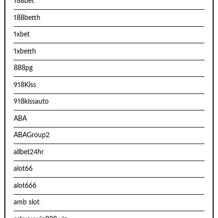
188bet
188betth
1xbet
1xbetth
888pg
918Kiss
918kissauto
ABA
ABAGroup2
allbet24hr
alot66
alot666
amb slot