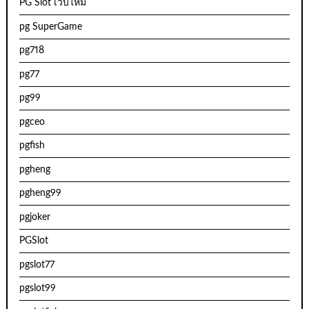
PG Slot เว็บใหม่
pg SuperGame
pg718
pg77
pg99
pgceo
pgfish
pgheng
pgheng99
pgjoker
PGSlot
pgslot77
pgslot99