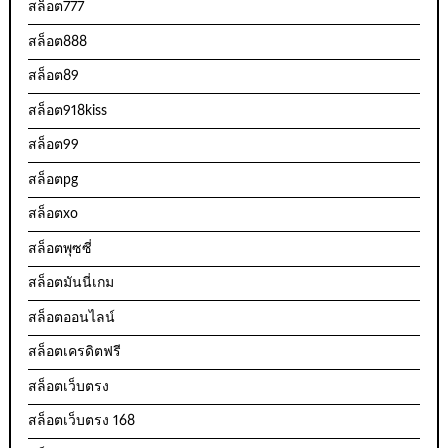
สล็อต777
สล็อต888
สล็อต89
สล็อต918kiss
สล็อต99
สล็อตpg
สล็อตxo
สล็อตพุซซี่
สล็อตมันนี่เกม
สล็อตออนไลน์
สล็อตเครดิตฟรี
สล็อตเว็บตรง
สล็อตเว็บตรง 168