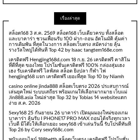
เรื่องล่าสุด
สล็อต168 3 ส.ค. 2569 สล็อต168 เว็บเดียวครบ ทั้งสล็อต
และบาคาร่า ชวนเพื่อนรับ 100 ฝาก-ถอน อัตโนมัติ คุ้มค่า
การเดิมพัน ที่สุดในวงการ สล็อตเว็บตรง สมัครง่าย ลุ้น
รางวัลใหญ่ได้ทันที Top 42 by Isaac tangtem168e.com
เครดิตฟรี Hengjing168d.com 18 ก.ย. 26 เครดิตฟรี คาสิโน
ที่ดีที่สุด ของไทย โปรโมชั่นเครดิตฟรี 100% กล่องสุ่มเฮง
เฮง รับเครดิตฟรี ไลฟ์สด สล็อต ยิงปลา กีฬา ไพ่
hengjing168 แจก เครดิตฟรี เยอะที่สุด Top 10 by Niamh
casino online jinda888 สล็อตเว็บตรง 2026 ประสบการณ์
เล่นยุคใหม่ ระบบเสถียร พร้อมเกมให้เลือกมากมาย เว็บแม่
Jin888.asia ใหม่ล่าสุด Top 32 by Tobias 14 websiteแตก
ง่าย ส.ค. 2026
Sexy168 25 กันยายน 26 บาคาร่า เปิดมุมมองใหม่ของเกม
บาคาร่า ลุ้นรับ I PHONE17 PRO MAX ถอนได้จริงทุกเวลา
เว็บดี มีโต๊ะให้เลือกเยอะ sexy168 เข้าเล่นวันนี้ รับโปรดีทันที
Top 26 by Cory sexy168c.com
พนันออนไลน์ 188betth สล็อตเว็บตรง เครดิตฟรี โปรโมชั่น