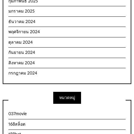
กุมภาพันธ์ 2025
มกราคม 2025
ธันวาคม 2024
พฤศจิกายน 2024
ตุลาคม 2024
กันยายน 2024
สิงหาคม 2024
กรกฎาคม 2024
หมวดหมู่
037movie
168สล็อต