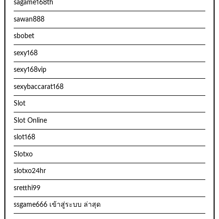
sagame168th
sawan888
sbobet
sexy168
sexy168vip
sexybaccarat168
Slot
Slot Online
slot168
Slotxo
slotxo24hr
sretthi99
ssgame666 เข้าสู่ระบบ ล่าสุด