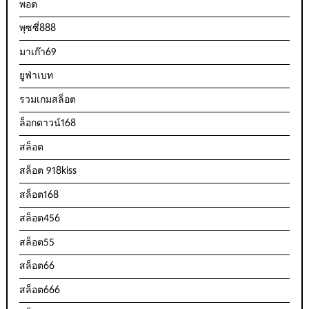
พอต
พุซซี่888
มาเก๊า69
ยูฟ่าเบท
รวมเกมสล็อต
ล็อกดาวน์168
สล็อต
สล็อต 918kiss
สล็อต168
สล็อต456
สล็อต55
สล็อต66
สล็อต666