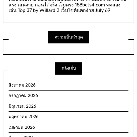
แรง เล่นง่าย ถอนได้จริง เว็บตรง 188bets4.com ทดลอง
เล่น Top 37 by Willard 2 เว็บไซต์แตกง่าย July 69
ความเห็นล่าสุด
คลังเก็บ
สิงหาคม 2026
กรกฎาคม 2026
มิถุนายน 2026
พฤษภาคม 2026
เมษายน 2026