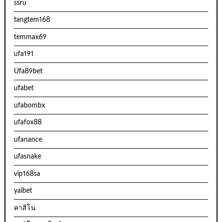
ssru
tangtem168
temmax69
ufa191
Ufa89bet
ufabet
ufabombx
ufafox88
ufanance
ufasnake
vip168sa
yaibet
คาสิโน