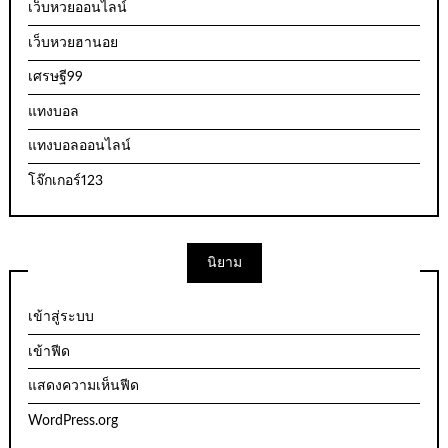
เว็บหวยออนไลน์
เว็บหวยฮานอย
เศรษฐี99
แทงบอล
แทงบอลออนไลน์
โจ๊กเกอร์123
นิยาม
เข้าสู่ระบบ
เข้าฟีด
แสดงความเห็นฟีด
WordPress.org