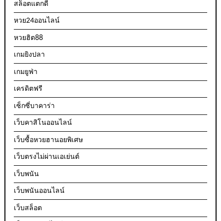
สล็อตแตกดี
หวย24ออนไลน์
หวยฮิต88
เกมยิงปลา
เกมยูฟ่า
เครดิตฟรี
เซ็กซี่บาคาร่า
เว็บคาสิโนออนไลน์
เว็บซื้อหวยฮานอยพิเศษ
เว็บตรงไม่ผ่านเอเย่นต์
เว็บพนัน
เว็บพนันออนไลน์
เว็บสล็อต