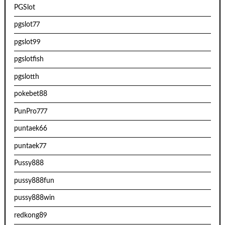
PGSlot
pgslot77
pgslot99
pgslotfish
pgslotth
pokebet88
PunPro777
puntaek66
puntaek77
Pussy888
pussy888fun
pussy888win
redkong89