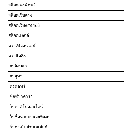
สล็อตเครดิตฟรี
สล็อตเว็บตรง
สล็อตเว็บตรง 168
สล็อตแตกดี
หวย24ออนไลน์
หวยฮิต88
เกมยิงปลา
เกมยูฟ่า
เครดิตฟรี
เซ็กซี่บาคาร่า
เว็บคาสิโนออนไลน์
เว็บซื้อหวยฮานอยพิเศษ
เว็บตรงไม่ผ่านเอเย่นต์