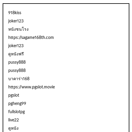
918kiss
joker123
หนังชนโรง
https://sagame168th.com
joker123
ดูหนังฟรี
pussy888
pussy888
บาคาร่า168
https://www.pgslot.movie
pgslot
pgheng99
fullslotpg
live22
ดูหนัง