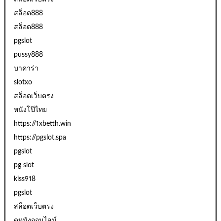
สล็อต888
สล็อต888
pgslot
pussy888
บาคาร่า
slotxo
สล็อตเว็บตรง
หนังโป๊ไทย
https://1xbetth.win
https://pgslot.spa
pgslot
pg slot
kiss918
pgslot
สล็อตเว็บตรง
ดูหนังออนไลน์