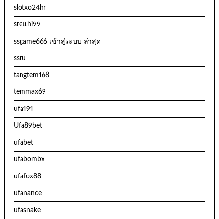
slotxo24hr
sretthi99
ssgame666 เข้าสู่ระบบ ล่าสุด
ssru
tangtem168
temmax69
ufa191
Ufa89bet
ufabet
ufabombx
ufafox88
ufanance
ufasnake