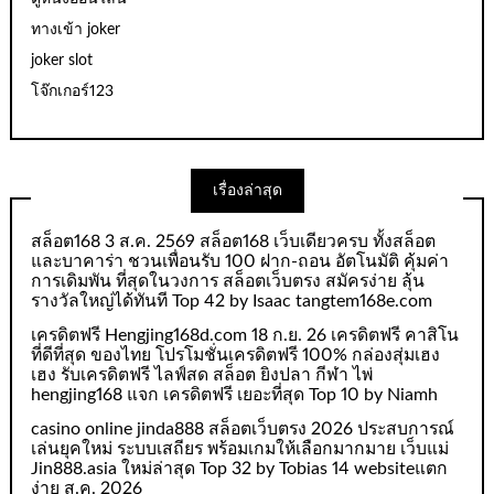
ทางเข้า joker
joker slot
โจ๊กเกอร์123
เรื่องล่าสุด
สล็อต168 3 ส.ค. 2569 สล็อต168 เว็บเดียวครบ ทั้งสล็อต
และบาคาร่า ชวนเพื่อนรับ 100 ฝาก-ถอน อัตโนมัติ คุ้มค่า
การเดิมพัน ที่สุดในวงการ สล็อตเว็บตรง สมัครง่าย ลุ้น
รางวัลใหญ่ได้ทันที Top 42 by Isaac tangtem168e.com
เครดิตฟรี Hengjing168d.com 18 ก.ย. 26 เครดิตฟรี คาสิโน
ที่ดีที่สุด ของไทย โปรโมชั่นเครดิตฟรี 100% กล่องสุ่มเฮง
เฮง รับเครดิตฟรี ไลฟ์สด สล็อต ยิงปลา กีฬา ไพ่
hengjing168 แจก เครดิตฟรี เยอะที่สุด Top 10 by Niamh
casino online jinda888 สล็อตเว็บตรง 2026 ประสบการณ์
เล่นยุคใหม่ ระบบเสถียร พร้อมเกมให้เลือกมากมาย เว็บแม่
Jin888.asia ใหม่ล่าสุด Top 32 by Tobias 14 websiteแตก
ง่าย ส.ค. 2026