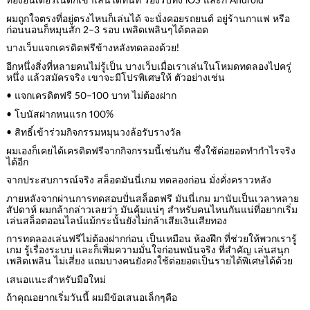
ท่องอินเตอร์เน็ตก็เข้าเล่นได้ทันที รองรับทั้ง iOS และก็ Android
ผมถูกใจตรงที่อยู่ตรงไหนก็เล่นได้ จะนั่งคอยรถยนต์ อยู่ร้านกาแฟ หรือ
ก่อนนอนก็หมุนสัก 2–3 รอบ เพลิดเพลินๆได้ตลอด
บางเว็บแจกเครดิตฟรีข้างหลังทดลองด้วย!
อีกหนึ่งสิ่งที่หลายคนไม่รู้เป็น บางเว็บเมื่อเราเล่นในโหมดทดลองไปครู่
หนึ่ง แล้วสมัครจริง เขาจะมีโปรพิเศษให้ ตัวอย่างเช่น
• แจกเครดิตฟรี 50–100 บาท ไม่ต้องฝาก
• โบนัสฝากหนแรก 100%
• สิทธิ์เข้าร่วมกิจกรรมหมุนวงล้อรับรางวัล
ผมเองก็เคยได้เครดิตฟรีจากกิจกรรมนี้เช่นกัน ซึ่งใช้ต่อยอดทำกำไรจริง
ได้อีก
จากประสบการณ์จริง สล็อตมันนี่เกม ทดลองก่อน มั่งคั่งคราวหลัง
ภายหลังจากผ่านการทดสอบปั่นสล็อตฟรี มันนี่เกม มานับเป็นเวลาหลาย
สัปดาห์ ผมกล้ากล่าวเลยว่า มันคุ้มแน่ๆ สำหรับคนไหนกันแน่ที่อยากเริ่ม
เล่นสล็อตออนไลน์แม้กระนั้นยังไม่กล้าเสียเงินเสียทอง
การทดลองเล่นฟรีไม่ต้องฝากก่อน เป็นเหมือน ห้องฝึก ที่ช่วยให้พวกเรารู้
เกม รู้เรื่องระบบ และก็เพิ่มความมั่นใจก่อนพนันจริง ที่สำคัญ เล่นสนุก
เพลิดเพลิน ไม่เสี่ยง แถมบางคนยังคงใช้ต่อยอดเป็นรายได้พิเศษได้ด้วย
เสนอแนะสำหรับมือใหม่
ถ้าคุณอยากเริ่มวันนี้ ผมมีข้อเสนอเล็กๆคือ