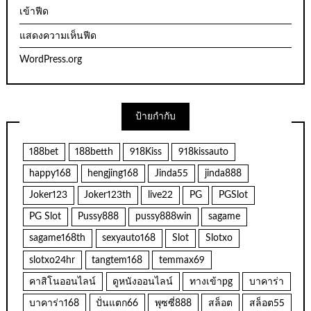
เข้าฟีด
แสดงความเห็นฟีด
WordPress.org
ป้ายกำกับ
188bet
188betth
918Kiss
918kissauto
happy168
hengjing168
Jinda55
jinda888
Joker123
Joker123th
live22
PG
PGSlot
PG Slot
Pussy888
pussy888win
sagame
sagame168th
sexyauto168
Slot
Slotxo
slotxo24hr
tangtem168
temmax69
คาสิโนออนไลน์
ดูหนังออนไลน์
ทางเข้าpg
บาคาร่า
บาคาร่า168
ปั่นแตก66
พุซซี่888
สล็อต
สล็อต55