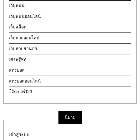
เว็บพนัน
เว็บพนันออนไลน์
เว็บสล็อต
เว็บหวยออนไลน์
เว็บหวยฮานอย
เศรษฐี99
แทงบอล
แทงบอลออนไลน์
โจ๊กเกอร์123
นิยาม
เข้าสู่ระบบ