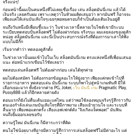
จริงแน่ๆ!
ก่อนหน้านี้ผมเป็นคนหนึ่งที่ไม่เคยเชื่อเรื่อง เล่น สล็อตมันนี่เกม แล้วได้
เงินจริง เลยครับผม เพราะเหตุว่าในหัวผมคิดเสมอว่า หากมันฟรี ก็อาจจะ
เพียงแค่ให้เล่นบันเทิงใจๆเฉยๆพอหมดรอบก็จำเป็นต้องเติมเงินอยู่ดี
จนถึงวันหนึ่งมีเพื่อนชี้แนะว่า ในช่วงเวลานี้หลายเว็บไซต์เขามีระบบ
ระเบียบทดสอบปั่นสล็อตฟรี ไม่ต้องฝากก่อน จริงๆนะ ผมเลยลองของดูสัก
หน่อย สล็อตมันนี่เกม และนี่เป็นประสบการณ์จริงที่ต้องการมาเล่าให้ฟัง
แบบไม่มีกั๊ก
เริ่มจากคำว่า ทดลองดูสักตั้ง
ในช่วงเวลานั้นผมเข้าไปในเว็บ สล็อตมันนี่เกม ตรงแห่งหนึ่งที่เพื่อนเสนอ
แนะ ต่อหน้าแรกเขียนไว้ชัดเลยว่า
ทดสอบเล่นสล็อตฟรี ไม่ต้องฝากก่อน เล่นได้ทุกค่าย
ผมไม่ต้องสมัคร ไม่ต้องกรอกข้อมูลอะไรให้ยุ่งยาก เพียงแค่กดเข้าไปที่
รายการอาหาร ทดสอบเล่น มันนี่เกม ระบบก็พาไปสู่หน้าเกมทันที มีให้
เลือกเยอะมาก ทั้งยังจากค่าย PG, Joker,
เว็บ มันนี่ เกม
Pragmatic Play,
Pussy888 แล้วก็อีกหลายค่ายดัง
ตอนแรกก็ยังไม่ตื่นเต้นเยอะแค่ไหน แต่ว่าพอใช้ลองหมุนจริงๆรู้สึกราวกับ
ตนเองกำลังเล่นเกมบันเทิงใจๆที่มีภาพงาม เสียงเย้ายวนใจ และระบบที่
ลื่นมาก เพียงพอแตกครั้ง เสียงเอฟเฟกต์ดัง “จิงเกิลแจ็คพอต!” มันฟิน
จนถึงยิ้มออกเลยขอรับ
ความรู้ใหม่ มันนี่เกม ก็มีสาระกว่าที่คิด
คนไม่ใช่น้อยบางทีอาจมีความรู้สึกว่าการเล่นสล็อตฟรีไม่มีค่าอะไร แต่