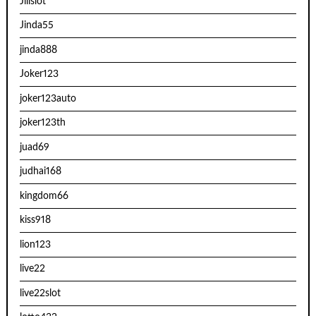
Jilislot
Jinda55
jinda888
Joker123
joker123auto
joker123th
juad69
judhai168
kingdom66
kiss918
lion123
live22
live22slot