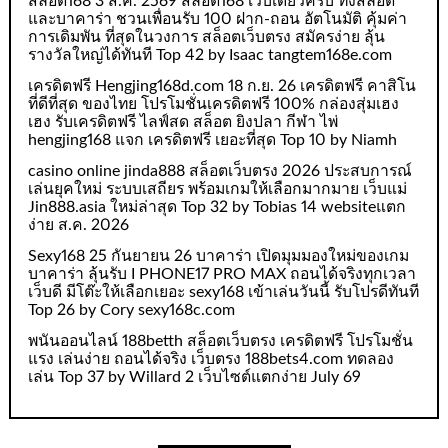
สล็อต168 3 ส.ค. 2569 สล็อต168 เว็บเดียวครบ ทั้งสล็อต
และบาคาร่า ชวนเพื่อนรับ 100 ฝาก-ถอน อัตโนมัติ คุ้มค่า
การเดิมพัน ที่สุดในวงการ สล็อตเว็บตรง สมัครง่าย ลุ้น
รางวัลใหญ่ได้ทันที Top 42 by Isaac tangtem168e.com
เครดิตฟรี Hengjing168d.com 18 ก.ย. 26 เครดิตฟรี คาสิโน
ที่ดีที่สุด ของไทย โปรโมชั่นเครดิตฟรี 100% กล่องสุ่มเฮง
เฮง รับเครดิตฟรี ไลฟ์สด สล็อต ยิงปลา กีฬา ไพ่
hengjing168 แจก เครดิตฟรี เยอะที่สุด Top 10 by Niamh
casino online jinda888 สล็อตเว็บตรง 2026 ประสบการณ์
เล่นยุคใหม่ ระบบเสถียร พร้อมเกมให้เลือกมากมาย เว็บแม่
Jin888.asia ใหม่ล่าสุด Top 32 by Tobias 14 websiteแตก
ง่าย ส.ค. 2026
Sexy168 25 กันยายน 26 บาคาร่า เปิดมุมมองใหม่ของเกม
บาคาร่า ลุ้นรับ I PHONE17 PRO MAX ถอนได้จริงทุกเวลา
เว็บดี มีโต๊ะให้เลือกเยอะ sexy168 เข้าเล่นวันนี้ รับโปรดีทันที
Top 26 by Cory sexy168c.com
พนันออนไลน์ 188betth สล็อตเว็บตรง เครดิตฟรี โปรโมชั่น
แรง เล่นง่าย ถอนได้จริง เว็บตรง 188bets4.com ทดลอง
เล่น Top 37 by Willard 2 เว็บไซต์แตกง่าย July 69