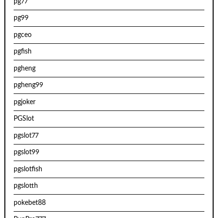
pg77
pg99
pgceo
pgfish
pgheng
pgheng99
pgjoker
PGSlot
pgslot77
pgslot99
pgslotfish
pgslotth
pokebet88