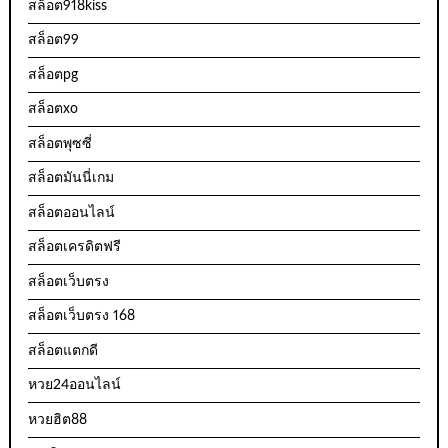
สล็อต918kiss
สล็อต99
สล็อตpg
สล็อตxo
สล็อตพุซซี่
สล็อตมันนี่เกม
สล็อตออนไลน์
สล็อตเครดิตฟรี
สล็อตเว็บตรง
สล็อตเว็บตรง 168
สล็อตแตกดี
หวย24ออนไลน์
หวยฮิต88