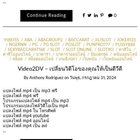
…
Continue Reading
0
918KISS
ABA
ABAGROUP2
BACCARAT
JILISLOT
JOKER123
NGERNN
PG
PG SLOT
PGSLOT
PUNPRO777
PUSSY888
SEXYBACCARAT168
SLOT
SLOT ONLINE
SLOTXO
คาสิโน
คาสิโนออนไลน์
บาคาร่า
บาคาร่าออนไลน์
ปั่นแตก66
พนันออนไลน์
สล็อต
สล็อตออนไลน์
เกมยิงปลา
เว็บพนัน
เว็บพนันออนไลน์
Video2DV – เปลี่ยนวิดีโอของคุณให้เป็นดีวีดี
By
Anthony Rodriguez
on
วันพุธ, กรกฎาคม 31, 2024
แปลงไฟล์ mp4 เป็น mp3 ฟรี
แปลงไฟล์ mp4 ฟรี
โปรแกรมแปลงไฟล์ mp4 เป็น mp3
โปรแกรมแปลงไฟล์วิดีโอเป็น mp4
แปลงไฟล์ mp4 ใน โทรศัพท์
แปลงไฟล์ mp4 youtube
แปลงไฟล์ mp4 ออนไลน์
แปลงไฟล์ mp4 เป็น avi
…