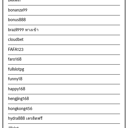
bkkwin
bonanza99
bonus888
brazil999 ทางเข้า
cloudbet
FAFA123
faro168
fullslotpg
funny18
happy168
hengjing168
hongkong456
hydra888 เครดิตฟรี