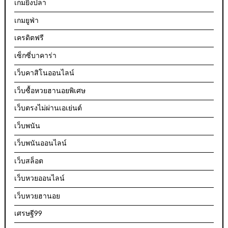
เกมยิงปลา
เกมยูฟ่า
เครดิตฟรี
เซ็กซี่บาคาร่า
เว็บคาสิโนออนไลน์
เว็บซื้อหวยฮานอยพิเศษ
เว็บตรงไม่ผ่านเอเย่นต์
เว็บพนัน
เว็บพนันออนไลน์
เว็บสล็อต
เว็บหวยออนไลน์
เว็บหวยฮานอย
เศรษฐี99