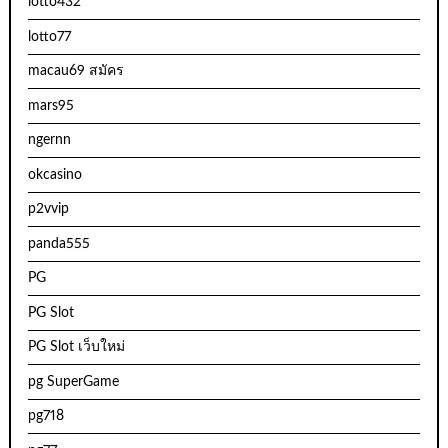
lotto432
lotto77
macau69 สมัคร
mars95
ngernn
okcasino
p2vvip
panda555
PG
PG Slot
PG Slot เว็บใหม่
pg SuperGame
pg718