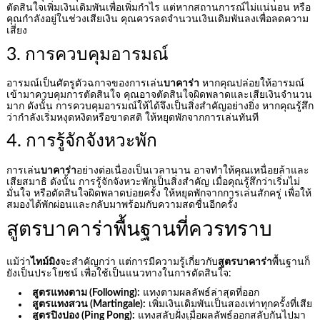
ตัดสินใจเพิ่มเงินเดิมพันเพื่อเพิ่มกำไร แต่หากสถานการณ์ไม่แน่นอน หรือ
คุณกำลังอยู่ในช่วงเสียเงิน คุณควรลดจำนวนเงินเดิมพันลงเพื่อลดความ
เสี่ยง
3. การควบคุมอารมณ์
อารมณ์เป็นศัตรูตัวฉกาจของการเล่น
บาคาร่า
หากคุณปล่อยให้อารมณ์
เข้ามาควบคุมการตัดสินใจ คุณอาจตัดสินใจผิดพลาดและเสียเงินจำนวน
มาก ดังนั้น การควบคุมอารมณ์ให้ได้จึงเป็นสิ่งสำคัญอย่างยิ่ง หากคุณรู้สึก
ว่ากำลังเริ่มหงุดหงิดหรือขาดสติ ให้หยุดพักจากการเล่นทันที
4. การรู้จักจังหวะพัก
การเล่น
บาคาร่า
อย่างต่อเนื่องเป็นเวลานาน อาจทำให้คุณเหนื่อยล้าและ
เสียสมาธิ ดังนั้น การรู้จักจังหวะพักเป็นสิ่งสำคัญ เมื่อคุณรู้สึกว่าเริ่มไม่
มั่นใจ หรือตัดสินใจผิดพลาดบ่อยครั้ง ให้หยุดพักจากการเล่นสักครู่ เพื่อให้
สมองได้พักผ่อนและกลับมาพร้อมกับความสดชื่นอีกครั้ง
สูตรบาคาร่าพื้นฐานที่ควรทราบ
แม้ว่า
ไทม์มิง
จะสำคัญกว่า แต่การมีความรู้เกี่ยวกับ
สูตรบาคาร่า
พื้นฐานก็
ยังเป็นประโยชน์ เพื่อใช้เป็นแนวทางในการตัดสินใจ:
สูตรแทงตาม (Following):
แทงตามผลลัพธ์ล่าสุดที่ออก
สูตรแทงสวน (Martingale):
เพิ่มเงินเดิมพันเป็นสองเท่าทุกครั้งที่เสีย
สูตรปิงปอง (Ping Pong):
แทงสลับฝั่งเมื่อผลลัพธ์ออกสลับกันไปมา