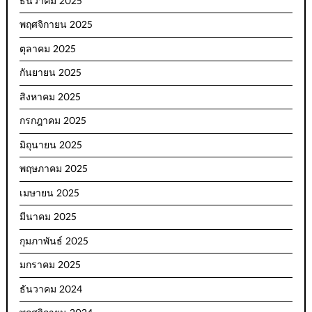
ธันวาคม 2025
พฤศจิกายน 2025
ตุลาคม 2025
กันยายน 2025
สิงหาคม 2025
กรกฎาคม 2025
มิถุนายน 2025
พฤษภาคม 2025
เมษายน 2025
มีนาคม 2025
กุมภาพันธ์ 2025
มกราคม 2025
ธันวาคม 2024