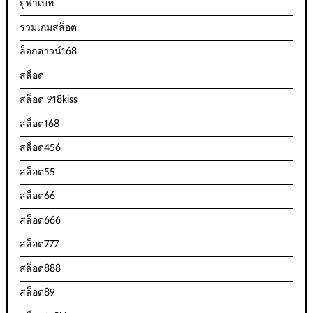
ยูฟ่าเบท
รวมเกมสล็อต
ล็อกดาวน์168
สล็อต
สล็อต 918kiss
สล็อต168
สล็อต456
สล็อต55
สล็อต66
สล็อต666
สล็อต777
สล็อต888
สล็อต89