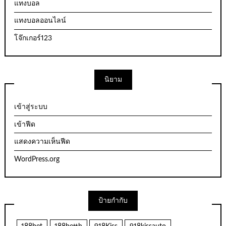
แทงบอล
แทงบอลออนไลน์
โจ๊กเกอร์123
นิยาม
เข้าสู่ระบบ
เข้าฟีด
แสดงความเห็นฟีด
WordPress.org
ป้ายกำกับ