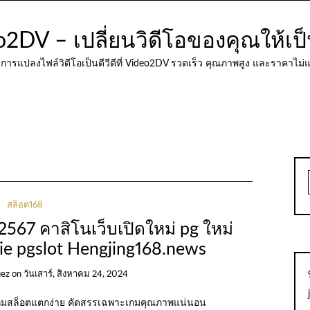
2DV – เปลี่ยนวิดีโอของคุณให้เป็น
ิการแปลงไฟล์วิดีโอเป็นดีวีดีที่ Video2DV รวดเร็ว คุณภาพสูง และราคาไม่
สล็อต168
2567 คาสิโนเว็บเปิดใหม่ pg ใหม่
lie pgslot Hengjing168.news
uez
on
วันเสาร์, สิงหาคม 24, 2024
เกมสล็อตแตกง่าย คัดสรรเฉพาะเกมคุณภาพแน่นอน