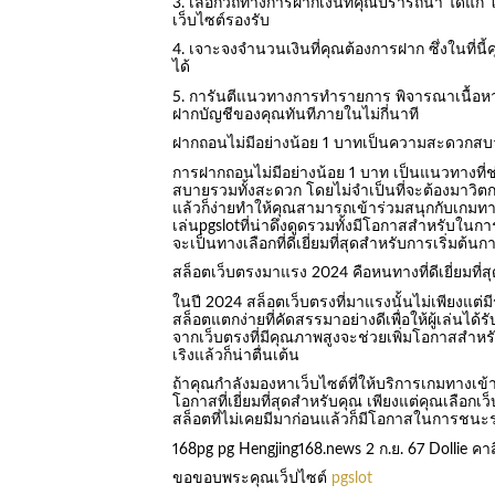
3. เลือกวิถีทางการฝากเงินที่คุณปรารถนา ได้แก่
เว็บไซต์รองรับ
4. เจาะจงจำนวนเงินที่คุณต้องการฝาก ซึ่งในที
ได้
5. การันตีแนวทางการทำรายการ พิจารณาเนื้อ
ฝากบัญชีของคุณทันทีภายในไม่กี่นาที
ฝากถอนไม่มีอย่างน้อย 1 บาทเป็นความสะดวกส
การฝากถอนไม่มีอย่างน้อย 1 บาท เป็นแนวทางที่ช่
สบายรวมทั้งสะดวก โดยไม่จำเป็นที่จะต้องมาวิตกกั
แล้วก็ง่ายทำให้คุณสามารถเข้าร่วมสนุกกับเกมท
เล่นpgslotที่น่าดึงดูดรวมทั้งมีโอกาสสำหรับใน
จะเป็นทางเลือกที่ดีเยี่ยมที่สุดสำหรับการเริ่มต้น
สล็อตเว็บตรงมาแรง 2024 คือหนทางที่ดีเยี่ยมที่ส
ในปี 2024 สล็อตเว็บตรงที่มาแรงนั้นไม่เพียงแต่มี
สล็อตแตกง่ายที่คัดสรรมาอย่างดีเพื่อให้ผู้เล่นได
จากเว็บตรงที่มีคุณภาพสูงจะช่วยเพิ่มโอกาสสำหร
เริงแล้วก็น่าตื่นเต้น
ถ้าคุณกำลังมองหาเว็บไซต์ที่ให้บริการเกมทางเข้าp
โอกาสที่เยี่ยมที่สุดสำหรับคุณ เพียงแต่คุณเลือกเว
สล็อตที่ไม่เคยมีมาก่อนแล้วก็มีโอกาสในการชนะร
168pg pg Hengjing168.news 2 ก.ย. 67 Dollie คาส
ขอขอบพระคุณเว็ปไซต์
pgslot