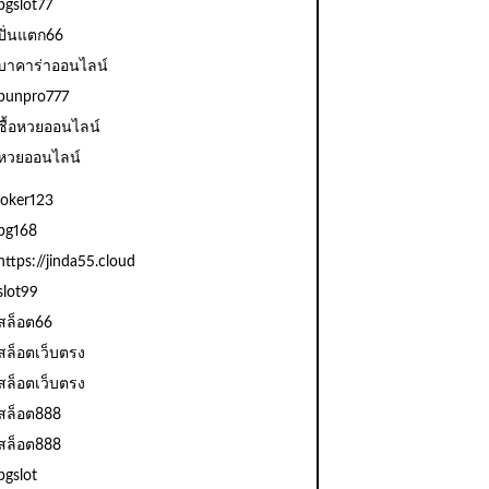
pgslot77
ปั่นแตก66
บาคาร่าออนไลน์
punpro777
ซื้อหวยออนไลน์
หวยออนไลน์
joker123
pg168
https://jinda55.cloud
slot99
สล็อต66
สล็อตเว็บตรง
สล็อตเว็บตรง
สล็อต888
สล็อต888
pgslot