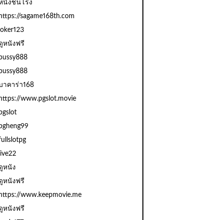
หนังชนโรง
https://sagame168th.com
joker123
ดูหนังฟรี
pussy888
pussy888
บาคาร่า168
https://www.pgslot.movie
pgslot
pgheng99
fullslotpg
live22
ดูหนัง
ดูหนังฟรี
https://www.keepmovie.me
ดูหนังฟรี