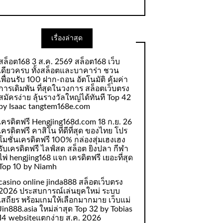
เรื่องล่าสุด
สล็อต168 3 ส.ค. 2569 สล็อต168 เว็บ
เดียวครบ ทั้งสล็อตและบาคาร่า ชวน
เพื่อนรับ 100 ฝาก-ถอน อัตโนมัติ คุ้มค่า
การเดิมพัน ที่สุดในวงการ สล็อตเว็บตรง
สมัครง่าย ลุ้นรางวัลใหญ่ได้ทันที Top 42
by Isaac tangtem168e.com
เครดิตฟรี Hengjing168d.com 18 ก.ย. 26
เครดิตฟรี คาสิโน ที่ดีที่สุด ของไทย โปร
โมชั่นเครดิตฟรี 100% กล่องสุ่มเฮงเฮง
รับเครดิตฟรี ไลฟ์สด สล็อต ยิงปลา กีฬา
ไพ่ hengjing168 แจก เครดิตฟรี เยอะที่สุด
Top 10 by Niamh
casino online jinda888 สล็อตเว็บตรง
2026 ประสบการณ์เล่นยุคใหม่ ระบบ
เสถียร พร้อมเกมให้เลือกมากมาย เว็บแม่
Jin888.asia ใหม่ล่าสุด Top 32 by Tobias
14 websiteแตกง่าย ส.ค. 2026