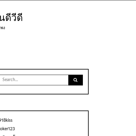
ดีวีดี
แพง
Search
for:
918kiss
joker123