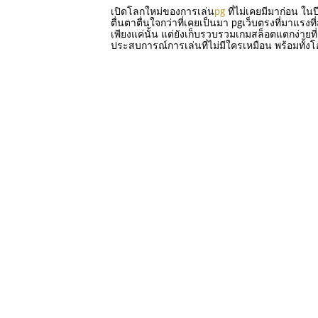
เปิดโลกใหม่ของการเล่น
pg
ที่ไม่เคยมีมาก่อน ใน
ตื่นตาตื่นใจกว่าที่เคยเป็นมา pgเว็บตรงที่มาแรงที่
เพียงแค่นั้น แต่ยังเก็บรวบรวมเกมสล็อตแตกง่ายท
ประสบการณ์การเล่นที่ไม่มีใครเหมือน พร้อมทั้ง