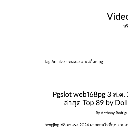
Video
บร
Tag Archives:
ทดลองเล่นสล็อต pg
Pgslot web168pg 3 ส.ค. 
ล่าสุด Top 89 by Dol
By
Anthony Rodrig
hengjing168 มาแรง 2024 ฝากถอนไวที่สุด รวม