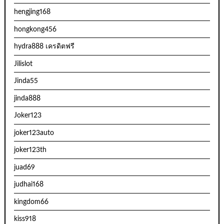
hengjing168
hongkong456
hydra888 เครดิตฟรี
Jilislot
Jinda55
jinda888
Joker123
joker123auto
joker123th
juad69
judhai168
kingdom66
kiss918