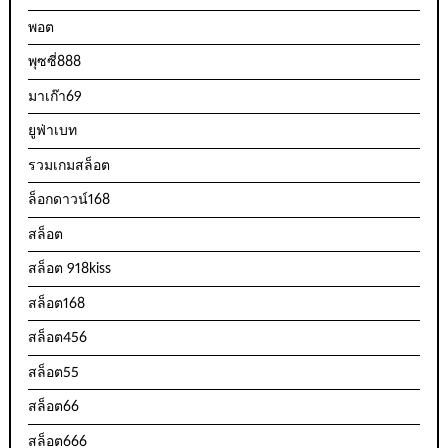
พอต
พุซซี่888
มาเก๊า69
ยูฟ่าเบท
รวมเกมสล็อต
ล็อกดาวน์168
สล็อต
สล็อต 918kiss
สล็อต168
สล็อต456
สล็อต55
สล็อต66
สล็อต666