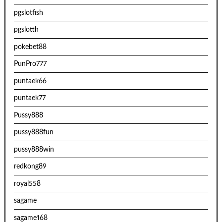
pgslotfish
pgslotth
pokebet88
PunPro777
puntaek66
puntaek77
Pussy888
pussy888fun
pussy888win
redkong89
royal558
sagame
sagame168