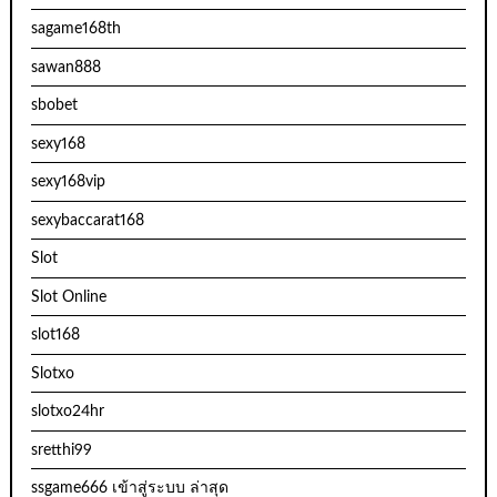
sagame168th
sawan888
sbobet
sexy168
sexy168vip
sexybaccarat168
Slot
Slot Online
slot168
Slotxo
slotxo24hr
sretthi99
ssgame666 เข้าสู่ระบบ ล่าสุด