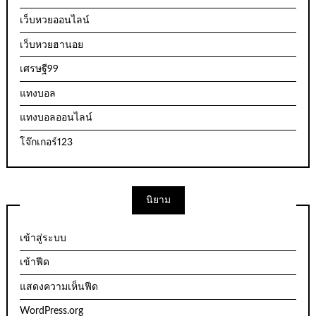
เว็บหวยออนไลน์
เว็บหวยฮานอย
เศรษฐี99
แทงบอล
แทงบอลออนไลน์
โจ๊กเกอร์123
นิยาม
เข้าสู่ระบบ
เข้าฟีด
แสดงความเห็นฟีด
WordPress.org