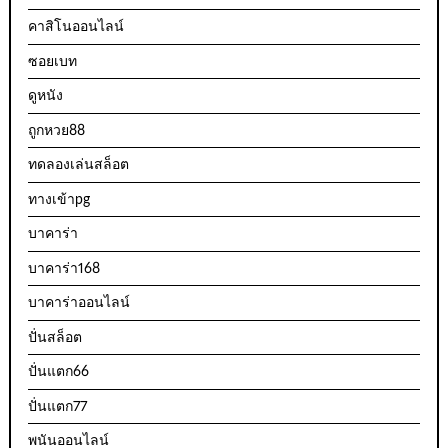
คาสิโนออนไลน์
ซอยเบท
ดูหนัง
ถูกหวย88
ทดลองเล่นสล็อต
ทางเข้าpg
บาคาร่า
บาคาร่า168
บาคาร่าออนไลน์
ปั่นสล็อต
ปั่นแตก66
ปั่นแตก77
พนันออนไลน์