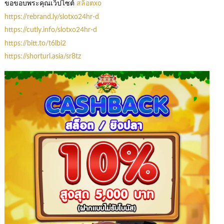
ขอขอบพระคุณเว็ปไซต์
สล็อตxo
https://rebrand.ly/slotxo24hr-d
https://cutly.info/slotxo24hr-d
https://bitt.to/t6lbi2
https://shorturl.asia/sr8tz