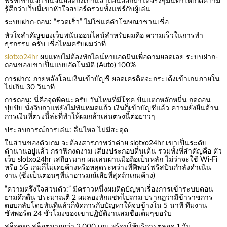
ฟรีที่เขาแจก ปั่นจนยอดถึงเป้าแล้วถอนออกมาได้จริงๆมันทำให้เกิดความ
รู้สึกว่าเว็บนี้เขาหัวใจสปอร์ตรวมทั้งแฟร์กับผู้เล่น
ระบบฝาก-ถอน: “รวดเร็ว” ไม่ใช่แค่คำโฆษณาชวนเชื่อ
หัวใจสำคัญของเว็บพนันออนไลน์สำหรับผมคือ ความเร็วในการทำ
ธุรกรรม ครับ เชื่อไหมครับผมว่าที่
slotxo24hr
ผมแทบไม่ต้องทักไลน์หาแอดมินเพื่อตามยอดเลย ระบบฝาก-
ถอนของเขาเป็นแบบอัตโนมัติ (Auto) 100%
การฝาก: ภายหลังโอนเงินเข้าบัญชี ยอดเครดิตจะกระเด้งเข้าเกมภายใน
ไม่เกิน 30 วินาที
การถอน: นี่คือจุดพีคนะครับ วันไหนที่มีโชค ปั่นแตกหลักหมื่น กดถอน
ปุบปับ นั่งจิบกาแฟยังไม่ทันหมดแก้ว เงินก็เข้าบัญชีแล้ว ความยั่งยืนด้าน
การเงินที่ตรงนี้ล่ะที่ทำให้ผมกล้าเล่นตรงนี้ต่อยาวๆ
ประสบการณ์การเล่น: ลื่นไหล ไม่มีสะดุด
ในส่วนของตัวเกม จะต้องสารภาพว่าค่าย slotxo24hr เขาเป็นระดับ
ตำนานอยู่แล้ว กราฟิกงดงาม เสียงประกอบตื่นเต้น รวมทั้งที่สำคัญคือ ตัว
เว็บ slotxo24hr เสถียรมาก ผมเล่นผ่านมือถือเป็นหลัก ไม่ว่าจะใช้ Wi-Fi
หรือ 5G เกมก็ไม่เคยค้างหรือหลุดระหว่างที่ฟีพบร์ฟรีสปินกำลังดำเนิน
งาน (ซึ่งเป็นตอนๆที่น่าอารมณ์เสียที่สุดถ้าเกมค้าง)
“ความตรึงใจส่วนตัว:” มีคราวหนึ่งผมติดปัญหาเรื่องการเข้าระบบตอน
ยามดึกดื่น ประมาณตี 2 ผมลองทักแชทไปถาม ปรากฏว่ามีข้าราชการ
ตอบกลับโดยทันทีแล้วก็จัดการกับปัญหาให้จบข้างใน 5 นาที ทีมงาน
ซัพพอร์ต 24 ชั่วโมงของเขาปฏิบัติงานสมชื่อเต็มๆขอรับ