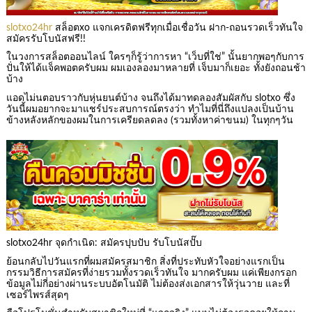
slotxo24hr
สล็อตxo แจกเครดิตฟรีทุกเมื่อเชื่อวัน ฝาก-ถอนรวดเร็วทันใจ
สมัครรับโบนัสฟรี!!
ในวงการสล็อตออนไลน์ ใครๆก็รู้ว่าการหา “เว็บที่ใช่” นั้นยากพอๆกับการ
ปั่นให้ได้แจ็คพอตครับผม ผมเองลองมาหลายที่ เจ็บมาก็เยอะ ทั้งยังถอนช้า
บ้าง
แอดไม่นตอบราวกับหุ่นยนต์บ้าง จนถึงได้มาทดลองสัมผัสกับ slotxo ซึ่ง
วันนี้ผมอยากจะมาแชร์ประสบการณ์ตรงว่า ทำไมที่นี่ถึงแปลงเป็นบ้าน
ข้างหลังหลักของผมในการเครียดลดลง (รวมทั้งหาค่าขนม) ในทุกๆวัน
slotxo24hr จุดกำเนิด: สมัครปุบปับ รับโบนัสปั๊บ
ย้อนกลับไปวันแรกที่ผมสมัครสมาชิก สิ่งที่ประทับหัวใจอย่างแรกเป็น
กรรมวิธีการสมัครที่ง่ายรวมทั้งรวดเร็วทันใจ มากครับผม แค่เพียงกรอก
ข้อมูลไม่กี่อย่างผ่านระบบอัตโนมัติ ไม่ต้องส่งเอกสารให้วุ่นวาย และที่
เซอร์ไพรส์สุดๆ