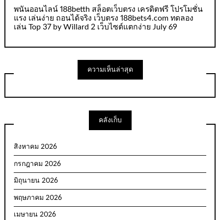
พนันออนไลน์ 188betth สล็อตเว็บตรง เครดิตฟรี โปรโมชั่น
แรง เล่นง่าย ถอนได้จริง เว็บตรง 188bets4.com ทดลอง
เล่น Top 37 by Willard 2 เว็บไซต์แตกง่าย July 69
ความเห็นล่าสุด
คลังเก็บ
สิงหาคม 2026
กรกฎาคม 2026
มิถุนายน 2026
พฤษภาคม 2026
เมษายน 2026