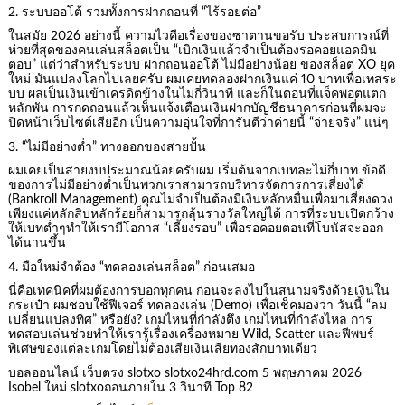
2. ระบบออโต้ รวมทั้งการฝากถอนที่ “ไร้รอยต่อ”
ในสมัย 2026 อย่างนี้ ความไวคือเรื่องของซาตานขอรับ ประสบการณ์ที่
ห่วยที่สุดของคนเล่นสล็อตเป็น “เบิกเงินแล้วจำเป็นต้องรอคอยแอดมิน
ตอบ” แต่ว่าสำหรับระบบ ฝากถอนออโต้ ไม่มีอย่างน้อย ของสล็อต XO ยุค
ใหม่ มันแปลงโลกไปเลยครับ ผมเคยทดลองฝากเงินแค่ 10 บาทเพื่อเทสระ
บบ ผลเป็นเงินเข้าเครดิตข้างในไม่กี่วินาที และก็ในตอนที่แจ็คพอตแตก
หลักพัน การกดถอนแล้วเห็นแจ้งเตือนเงินฝากบัญชีธนาคารก่อนที่ผมจะ
ปิดหน้าเว็บไซต์เสียอีก เป็นความอุ่นใจที่การันตีว่าค่ายนี้ “จ่ายจริง” แน่ๆ
3. “ไม่มีอย่างต่ำ” ทางออกของสายปั้น
ผมเคยเป็นสายงบประมาณน้อยครับผม เริ่มต้นจากเบทละไม่กี่บาท ข้อดี
ของการไม่มีอย่างต่ำเป็นพวกเราสามารถบริหารจัดการการเสี่ยงได้
(Bankroll Management) คุณไม่จำเป็นต้องมีเงินหลักหมื่นเพื่อมาเสี่ยงดวง
เพียงแค่หลักสิบหลักร้อยก็สามารถลุ้นรางวัลใหญ่ได้ การที่ระบบเปิดกว้าง
ให้เบทต่ำๆทำให้เรามีโอกาส “เลี้ยงรอบ” เพื่อรอคอยตอนที่โบนัสจะออก
ได้นานขึ้น
4. มือใหม่จำต้อง “ทดลองเล่นสล็อต” ก่อนเสมอ
นี่คือเทคนิคที่ผมต้องการบอกทุกคน ก่อนจะลงไปในสนามจริงด้วยเงินใน
กระเป๋า ผมชอบใช้ฟีเจอร์ ทดลองเล่น (Demo) เพื่อเช็คมองว่า วันนี้ “ลม
เปลี่ยนแปลงทิศ” หรือยัง? เกมไหนที่กำลังตึง เกมไหนที่กำลังไหล การ
ทดสอบเล่นช่วยทำให้เรารู้เรื่องเครื่องหมาย Wild, Scatter และฟีพบร์
พิเศษของแต่ละเกมโดยไม่ต้องเสียเงินเสียทองสักบาทเดียว
บอลออนไลน์ เว็บตรง slotxo slotxo24hrd.com 5 พฤษภาคม 2026
Isobel ใหม่ slotxoถอนภายใน 3 วินาที Top 82