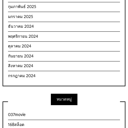
กุมภาพันธ์ 2025
มกราคม 2025
ธันวาคม 2024
พฤศจิกายน 2024
ตุลาคม 2024
กันยายน 2024
สิงหาคม 2024
กรกฎาคม 2024
หมวดหมู่
037movie
168สล็อต