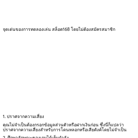
จุดเด่นของการทดลองเล่น สล็อต168 โดยไม่ต้องสมัครสมาชิก
1. ปราศจากความเสี่ยง
คุณไม่จำเป็นต้องกรอกข้อมูลส่วนตัวหรือฝากเงินก่อน ซึ่งนี่ก็แปลว่า
ปราศจากความเสี่ยงสำหรับการโดนหลอกหรือเสียตังค์โดยไม่จำเป็น