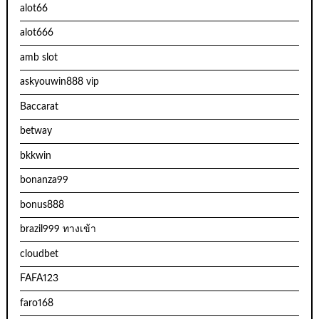
alot66
alot666
amb slot
askyouwin888 vip
Baccarat
betway
bkkwin
bonanza99
bonus888
brazil999 ทางเข้า
cloudbet
FAFA123
faro168