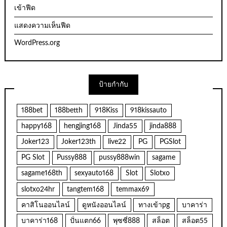
เข้าฟีด
แสดงความเห็นฟีด
WordPress.org
ป้ายกำกับ
188bet
188betth
918Kiss
918kissauto
happy168
hengjing168
Jinda55
jinda888
Joker123
Joker123th
live22
PG
PGSlot
PG Slot
Pussy888
pussy888win
sagame
sagame168th
sexyauto168
Slot
Slotxo
slotxo24hr
tangtem168
temmax69
คาสิโนออนไลน์
ดูหนังออนไลน์
ทางเข้าpg
บาคาร่า
บาคาร่า168
ปั่นแตก66
พุซซี่888
สล็อต
สล็อต55