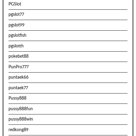
PGSlot
pgslot77
pgslot99
pgslotfish
pgslotth
pokebet88
PunPro777
puntaek66
puntaek77
Pussy888
pussy888fun
pussy888win
redkong89