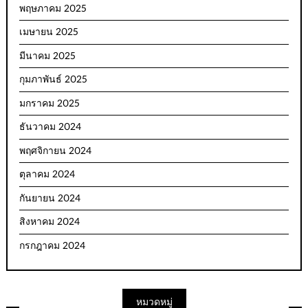
พฤษภาคม 2025
เมษายน 2025
มีนาคม 2025
กุมภาพันธ์ 2025
มกราคม 2025
ธันวาคม 2024
พฤศจิกายน 2024
ตุลาคม 2024
กันยายน 2024
สิงหาคม 2024
กรกฎาคม 2024
หมวดหมู่