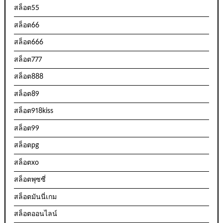
สล็อต55
สล็อต66
สล็อต666
สล็อต777
สล็อต888
สล็อต89
สล็อต918kiss
สล็อต99
สล็อตpg
สล็อตxo
สล็อตพุซซี่
สล็อตมันนี่เกม
สล็อตออนไลน์