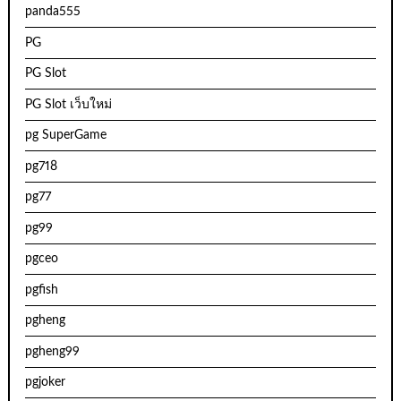
panda555
PG
PG Slot
PG Slot เว็บใหม่
pg SuperGame
pg718
pg77
pg99
pgceo
pgfish
pgheng
pgheng99
pgjoker