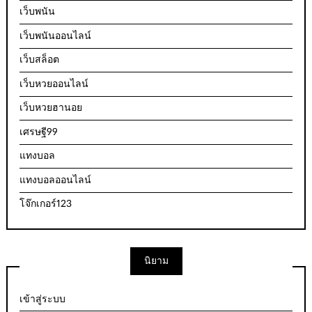
เว็บพนัน
เว็บพนันออนไลน์
เว็บสล็อต
เว็บหวยออนไลน์
เว็บหวยฮานอย
เศรษฐี99
แทงบอล
แทงบอลออนไลน์
โจ๊กเกอร์123
นิยาม
เข้าสู่ระบบ