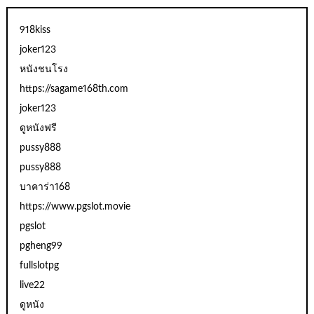
918kiss
joker123
หนังชนโรง
https://sagame168th.com
joker123
ดูหนังฟรี
pussy888
pussy888
บาคาร่า168
https://www.pgslot.movie
pgslot
pgheng99
fullslotpg
live22
ดูหนัง