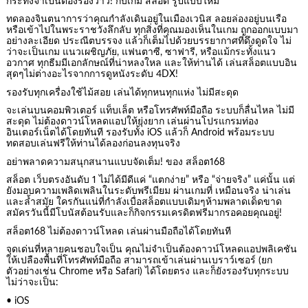
กระทั่งจำเป็นต้องร้องว้าว! กับเกม สล็อต รูปแบบใหม่
ทดลองจินตนาการว่าคุณกำลังเดินอยู่ในเมืองเวนิส ลอยล่องอยู่บนเรือ
หรือเข้าไปในพระราชวังลึกลับ ทุกสิ่งที่คุณมองเห็นในเกม ถูกออกแบบมา
อย่างละเอียด ประณีตบรรจง แล้วก็เต็มไปด้วยบรรยากาศที่ดึงดูดใจ ไม่
ว่าจะเป็นเกม แนวเผชิญภัย, แฟนตาซี, ซาฟารี, หรือแม้กระทั้งแนว
อวกาศ ทุกธีมมีเอกลักษณ์ที่น่าหลงใหล และให้ท่านได้ เล่นสล็อตแบบอิน
สุดๆไม่ต่างอะไรจากการดูหนังระดับ 4DX!
รองรับทุกเครื่องใช้ไม้สอย เล่นได้ทุกหนทุกแห่ง ไม่มีสะดุด
จะเล่นบนคอมพิวเตอร์ แท็บเล็ต หรือโทรศัพท์มือถือ ระบบก็ลื่นไหล ไม่มี
สะดุด ไม่ต้องดาวน์โหลดแอปให้ยุ่งยาก เล่นผ่านโปรแกรมท่อง
อินเตอร์เน็ตได้โดยทันที รองรับทั้ง iOS แล้วก็ Android พร้อมระบบ
ทดสอบเล่นฟรีให้ท่านได้ลองก่อนลงทุนจริง
อย่าพลาดความสนุกสนานแบบจัดเต็ม! ของ สล็อต168
สล็อต เว็บตรงอันดับ 1 ไม่ได้มีดีแค่ “แตกง่าย” หรือ “จ่ายจริง” แค่นั้น แต่
ยังมอบความเพลิดเพลินในระดับพรีเมียม ผ่านเกมที่ เหมือนจริง น่าเล่น
และล้ำสมัย ใครกันแน่ที่กำลังเบื่อสล็อตแบบเดิมๆห้ามพลาดเด็ดขาด
สมัครวันนี้มีโบนัสต้อนรับและก็กิจกรรมเครดิตฟรีมากรอคอยคุณอยู่!
สล็อต168 ไม่ต้องดาวน์โหลด เล่นผ่านมือถือได้โดยทันที
จุดเด่นที่หลายคนชอบใจเป็น คุณไม่จำเป็นต้องดาวน์โหลดแอปพลิเคชัน
ให้เปลืองพื้นที่โทรศัพท์มือถือ สามารถเข้าเล่นผ่านเบราว์เซอร์ (ยก
ตัวอย่างเช่น Chrome หรือ Safari) ได้โดยตรง และก็ยังรองรับทุกระบบ
ไม่ว่าจะเป็น:
• iOS