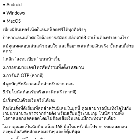
• Android
• Windows
• MacOS
เพียงมีอินเทอร์เน็ตก็เล่นสล็อตฟรีได้ทุกที่จริงๆ
ถ้าหากเล่นแล้วติดใจต้องการสมัคร สล็อต168 จำเป็นต้องทำอย่างไร?
แม้คุณทดสอบเล่นแล้วชอบใจ และก็อยากเล่นด้วยเงินจริง ขั้นตอนก็ง่าย
สุดๆ:
1.คลิก “ลงทะเบียน” บนหน้าเว็บ
2.กรอกหมายเลขโทรศัพท์รวมทั้งตั้งรหัสผ่าน
3.การันตี OTP (หากมี)
4.ผูกบัญชีหรือวอลเล็ตสำหรับฝาก-ถอน
5.รับโบนัสต้อนรับหรือเครดิตฟรี (หากมี)
6.เริ่มพนันด้วยเงินจริงได้เลย
ถือเป็นสิ่งที่ดีเยี่ยมที่สุดสำหรับผู้เล่นในยุคนี้ คุณสามารถบันเทิงใจไปกับ
เกมนานาประการจากค่ายดัง พร้อมเรียนรู้ระบบเกม โบนัส รวมทั้ง
โอกาสแตกแจ็คพอตโดยไม่ต้องเสียเงินเลยแม้กระทั้งบาทเดียว
ไม่ว่าคุณจะเป็นนักปั่น สล็อต168 มือใหม่หรือมือโปร การทดลองก่อน
ลงทุนคือสิ่งที่หลักแหลมจริงๆและก็คุ้มที่สุด