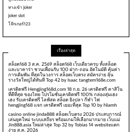
ทางเข้า joker
joker slot
โจ๊กเกอร์123
เรื่องล่าสุด
สล็อต168 3 ส.ค. 2569 สล็อต168 เว็บเดียวครบ ทั้งสล็อต
และบาคาร่า ชวนเพื่อนรับ 100 ฝาก-ถอน อัตโนมัติ คุ้มค่า
การเดิมพัน ที่สุดในวงการ สล็อตเว็บตรง สมัครง่าย ลุ้น
รางวัลใหญ่ได้ทันที Top 42 by Isaac tangtem168e.com
เครดิตฟรี Hengjing168d.com 18 ก.ย. 26 เครดิตฟรี คาสิโน
ที่ดีที่สุด ของไทย โปรโมชั่นเครดิตฟรี 100% กล่องสุ่มเฮง
เฮง รับเครดิตฟรี ไลฟ์สด สล็อต ยิงปลา กีฬา ไพ่
hengjing168 แจก เครดิตฟรี เยอะที่สุด Top 10 by Niamh
casino online jinda888 สล็อตเว็บตรง 2026 ประสบการณ์
เล่นยุคใหม่ ระบบเสถียร พร้อมเกมให้เลือกมากมาย เว็บแม่
Jin888.asia ใหม่ล่าสุด Top 32 by Tobias 14 websiteแตก
ง่าย ส.ค. 2026