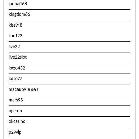
judhai168
kingdom66
kiss918
lion123
live22
live22slot
lotto432
lotto77
macau69 สมัคร
mars95
ngernn
okcasino
p2vvip