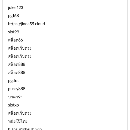
joker123
pg168
https://jinda55.cloud
slot99
สล็อต66
สล็อตเว็บตรง
สล็อตเว็บตรง
สล็อต888
สล็อต888
pgslot
pussy888
บาคาร่า
slotxo
สล็อตเว็บตรง
หนังโป๊ไทย
https://1xbetth.win