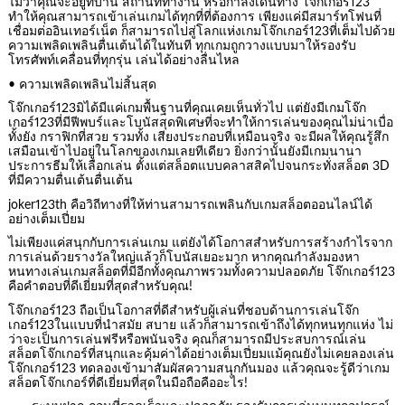
ไม่ว่าคุณจะอยู่ที่บ้าน สถานที่ทำงาน หรือกำลังเดินทาง โจ๊กเกอร์123
ทำให้คุณสามารถเข้าเล่นเกมได้ทุกที่ที่ต้องการ เพียงแค่มีสมาร์ทโฟนที่
เชื่อมต่ออินเทอร์เน็ต ก็สามารถไปสู่โลกแห่งเกมโจ๊กเกอร์123ที่เต็มไปด้วย
ความเพลิดเพลินตื่นเต้นได้ในทันที ทุกเกมถูกวางแบบมาให้รองรับ
โทรศัพท์เคลื่อนที่ทุกรุ่น เล่นได้อย่างลื่นไหล
• ความเพลิดเพลินไม่สิ้นสุด
โจ๊กเกอร์123มิได้มีแค่เกมพื้นฐานที่คุณเคยเห็นทั่วไป แต่ยังมีเกมโจ๊ก
เกอร์123ที่มีฟีพบร์และโบนัสสุดพิเศษที่จะทำให้การเล่นของคุณไม่น่าเบื่อ
ทั้งยัง กราฟิกที่สวย รวมทั้ง เสียงประกอบที่เหมือนจริง จะมีผลให้คุณรู้สึก
เสมือนเข้าไปอยู่ในโลกของเกมเลยทีเดียว ยิ่งกว่านั้นยังมีเกมนานา
ประการธีมให้เลือกเล่น ตั้งแต่สล็อตแบบคลาสสิคไปจนกระทั่งสล็อต 3D
ที่มีความตื่นเต้นตื่นเต้น
joker123th คือวิถีทางที่ให้ท่านสามารถเพลินกับเกมสล็อตออนไลน์ได้
อย่างเต็มเปี่ยม
ไม่เพียงแค่สนุกกับการเล่นเกม แต่ยังได้โอกาสสำหรับการสร้างกำไรจาก
การเล่นด้วยรางวัลใหญ่แล้วก็โบนัสเยอะมาก หากคุณกำลังมองหา
หนทางเล่นเกมสล็อตที่มีอีกทั้งคุณภาพรวมทั้งความปลอดภัย โจ๊กเกอร์123
คือคำตอบที่ดีเยี่ยมที่สุดสำหรับคุณ!
โจ๊กเกอร์123 ถือเป็นโอกาสที่ดีสำหรับผู้เล่นที่ชอบด้านการเล่นโจ๊ก
เกอร์123ในแบบที่นำสมัย สบาย แล้วก็สามารถเข้าถึงได้ทุกหนทุกแห่ง ไม่
ว่าจะเป็นการเล่นฟรีหรือพนันจริง คุณก็สามารถมีประสบการณ์เล่น
สล็อตโจ๊กเกอร์ที่สนุกและคุ้มค่าได้อย่างเต็มเปี่ยมแม้คุณยังไม่เคยลองเล่น
โจ๊กเกอร์123 ทดลองเข้ามาสัมผัสความสนุกกันมอง แล้วคุณจะรู้ดีว่าเกม
สล็อตโจ๊กเกอร์ที่ดีเยี่ยมที่สุดในมือถือคืออะไร!