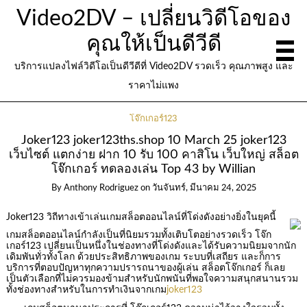
Video2DV – เปลี่ยนวิดีโอของ
คุณให้เป็นดีวีดี
บริการแปลงไฟล์วิดีโอเป็นดีวีดีที่ Video2DV รวดเร็ว คุณภาพสูง และ
ราคาไม่แพง
โจ๊กเกอร์123
Joker123 joker123ths.shop 10 March 25 joker123
เว็บไซต์ แตกง่าย ฝาก 10 รับ 100 คาสิโน เว็บใหญ่ สล็อต
โจ๊กเกอร์ ทดลองเล่น Top 43 by Willian
By
Anthony Rodriguez
on
วันจันทร์, มีนาคม 24, 2025
Joker123 วิถีทางเข้าเล่นเกมสล็อตออนไลน์ที่โด่งดังอย่างยิ่งในยุคนี้
เกมสล็อตออนไลน์กำลังเป็นที่นิยมรวมทั้งเติบโตอย่างรวดเร็ว โจ๊ก
เกอร์123 เปลี่ยนเป็นหนึ่งในช่องทางที่โด่งดังและได้รับความนิยมจากนัก
เดิมพันทั่วทั้งโลก ด้วยประสิทธิภาพของเกม ระบบที่เสถียร และก็การ
บริการที่ตอบปัญหาทุกความปรารถนาของผู้เล่น สล็อตโจ๊กเกอร์ ก็เลย
เป็นตัวเลือกที่ไม่ควรมองข้ามสำหรับนักพนันที่พอใจความสนุกสนานรวม
ทั้งช่องทางสำหรับในการทำเงินจากเกม
joker123