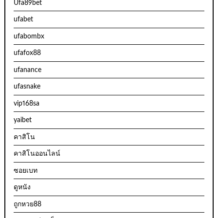
Ufa89bet
ufabet
ufabombx
ufafox88
ufanance
ufasnake
vip168sa
yaibet
คาสิโน
คาสิโนออนไลน์
ซอยเบท
ดูหนัง
ถูกหวย88