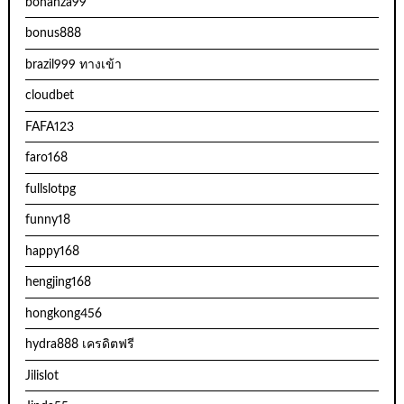
bonanza99
bonus888
brazil999 ทางเข้า
cloudbet
FAFA123
faro168
fullslotpg
funny18
happy168
hengjing168
hongkong456
hydra888 เครดิตฟรี
Jilislot