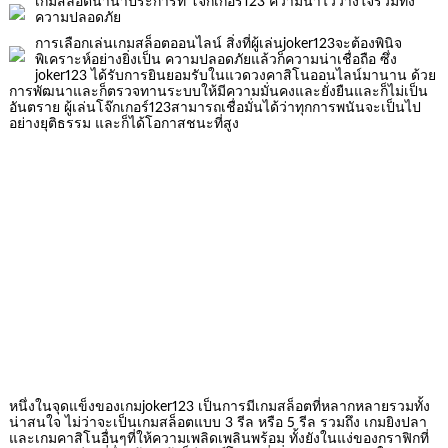
เกมสล็อตนานาประการที่ โจ๊กเกอร์123 ความน่าไว้วางใจรวมทั้ง
ความปลอดภัย
การเลือกเล่นเกมสล็อตออนไลน์ สิ่งที่ผู้เล่นjoker123จะต้องพินิจ
พิเคราะห์อย่างยิ่งเป็น ความปลอดภัยแล้วก็ความน่าเชื่อถือ ซึ่ง
joker123 ได้รับการยินยอมรับในแวดวงคาสิโนออนไลน์มานาน ด้วย
การพัฒนาและก็ตรวจทานระบบให้มีความมั่นคงและยั่งยืนและก็ไม่เป็น
อันตราย ผู้เล่นโจ๊กเกอร์123สามารถเชื่อมั่นได้ว่าทุกการพนันจะเป็นไป
อย่างยุติธรรม และก็ได้โอกาสชนะที่สูง
หนึ่งในจุดแข็งของเกมjoker123 เป็นการมีเกมสล็อตที่หลากหลายรวมทั้ง
น่าสนใจ ไม่ว่าจะเป็นเกมสล็อตแบบ 3 รีล หรือ 5 รีล รวมถึง เกมยิงปลา
และเกมคาสิโนอื่นๆที่ให้ความเพลิดเพลินพร้อม ทั้งยังในแง่ของกราฟิกที่