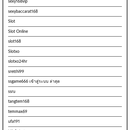
sexy168vip
sexybaccarat168
Slot
Slot Online
slot168
Slotxo
slotxo24hr
sretthi99
ssgame666 เข้าสู่ระบบ ล่าสุด
ssru
tangtem168
temmax69
ufa191