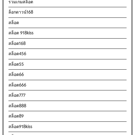
รวมเกมสล็อต
ล็อกดาวน์168
สล็อต
สล็อต 918kiss
สล็อต168
สล็อต456
สล็อต55
สล็อต66
สล็อต666
สล็อต777
สล็อต888
สล็อต89
สล็อต918kiss