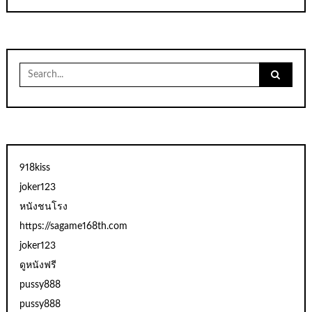
Search
for:
918kiss
joker123
หนังชนโรง
https://sagame168th.com
joker123
ดูหนังฟรี
pussy888
pussy888