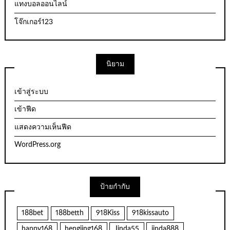
แทงบอลออนไลน์
โจ๊กเกอร์123
นิยาม
เข้าสู่ระบบ
เข้าฟีด
แสดงความเห็นฟีด
WordPress.org
ป้ายกำกับ
188bet
188betth
918Kiss
918kissauto
happy168
hengjing168
Jinda55
jinda888