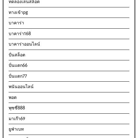
ทดลองเล่นสล็อต
ทางเข้าpg
บาคาร่า
บาคาร่า168
บาคาร่าออนไลน์
ปั่นสล็อต
ปั่นแตก66
ปั่นแตก77
พนันออนไลน์
พอต
พุซซี่888
มาเก๊า69
ยูฟ่าเบท