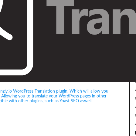
nzly.io
WordPress Translation plugin
. Which will allow you
. Allowing you to translate your WordPress pages in other
tible with other plugins, such as Yoast SEO aswell!