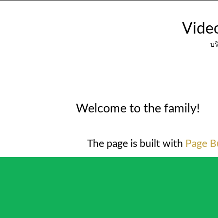
Video
บร
Welcome to the family!
The page is built with
Page B