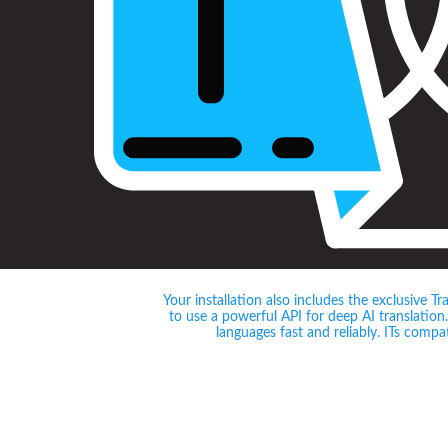
Your installation also includes the exclusive Tra
to use a powerful API for deep AI translation
languages fast and reliably. ITs compa