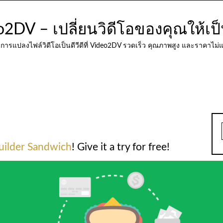
2DV – เปลี่ยนวิดีโอของคุณให้เป็น
ิการแปลงไฟล์วิดีโอเป็นดีวีดีที่ Video2DV รวดเร็ว คุณภาพสูง และราคาไม่
uilder Sandwich
! Give it a try for free!