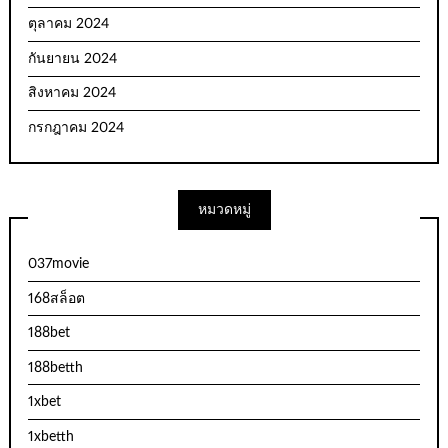
ตุลาคม 2024
กันยายน 2024
สิงหาคม 2024
กรกฎาคม 2024
หมวดหมู่
037movie
168สล็อต
188bet
188betth
1xbet
1xbetth