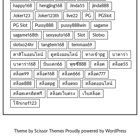
happy168
hengjing168
Jinda55
jinda888
Joker123
Joker123th
live22
PG
PGSlot
PG Slot
Pussy888
pussy888win
sagame
sagame168th
sexyauto168
Slot
Slotxo
slotxo24hr
tangtem168
temmax69
คาสิโนออนไลน์
ดูหนังออนไลน์
ทางเข้าpg
บาคาร่า
บาคาร่า168
ปั่นแตก66
พุซซี่888
สล็อต
สล็อต55
สล็อต99
สล็อต168
สล็อต666
สล็อต777
สล็อต888
สล็อตpg
สล็อตxo
สล็อตออนไลน์
สล็อตเครดิตฟรี
สล็อตเว็บตรง
เว็บสล็อต
โจ๊กเกอร์123
Theme by
Scissor Themes
Proudly powered by
WordPress