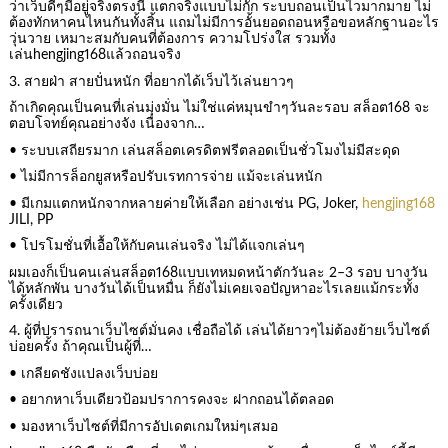
ว่าเว็บดีๆมีอยู่จริงตรงนี้ แตกจริงแบบไม่กั๊ก ระบบถอนเป็นไวมากมาย ไม่
ต้องทักหาคนไหนกันทั้งสิ้น แถมไม่มีการอั้นยอดถอนหรือขอหลักฐานอะไร
วุ่นวาย เหมาะสมกับคนที่ต้องการ ความโปร่งใส รวมทั้ง
เล่นhengjing168แล้วถอนจริง
3. สายฝ่า สายปั่นหนัก ที่อยากได้เว็บไว้เล่นยาวๆ
ถ้าเกิดคุณเป็นคนที่เล่นมุ่งมั่น ไม่ใช่แค่หมุนขำๆวันละรอบ สล็อต168 จะ
ตอบโจทย์คุณอย่างจัง เนื่องจาก…
• ระบบเสถียรมาก เล่นสล็อตเครดิตฟรีตลอดเป็นชั่วโมงไม่มีสะดุด
• ไม่มีการล็อกยูสหรือปรับเรทการจ่าย แม้จะเล่นหนัก
• มีเกมแตกหนักจากหลายค่ายให้เลือก อย่างเช่น PG, Joker,
hengjing168
JILI, PP
• โปรโมชั่นที่เอื้อให้กับคนเล่นจริง ไม่ได้แจกเล่นๆ
ผมเองก็เป็นคนเล่นสล็อต168แบบเทหมดหน้าตักวันละ 2–3 รอบ บางวัน
ได้หลักพัน บางวันได้เป็นหมื่น ก็ยังไม่เคยเจอปัญหาอะไรเลยแม้กระทั้ง
ครั้งเดียว
4. ผู้ที่ปรารถนาเว็บไซต์มั่นคง เชื่อถือได้ เล่นได้ยาวๆไม่ต้องย้ายเว็บไซต์
บ่อยครั้ง ถ้าคุณเป็นผู้ที่…
• เกลียดชังแปลงเว็บบ่อย
• อยากหาเว็บเดียวป้อมปราการคงจะ ฝากถอนได้ตลอด
• มองหาเว็บไซต์ที่มีการอัปเดตเกมใหม่ๆเสมอ