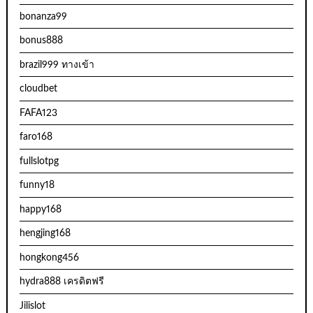
bonanza99
bonus888
brazil999 ทางเข้า
cloudbet
FAFA123
faro168
fullslotpg
funny18
happy168
hengjing168
hongkong456
hydra888 เครดิตฟรี
Jilislot