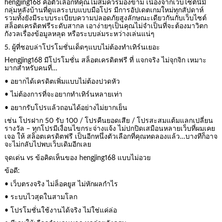
hengjing168 คือตัวเลือกที่คุณไม่สมควรมองข้าม เนื่องจากเว็บไซต์นี้มี
กลุ่มหลังบ้านที่ดูแลระบบแบบมือโปร มีการอัปเดตเกมใหม่ทุกสัปดาห์
รวมทั้งยังมีระบบระเบียบความปลอดภัยสูงลักษณะเดียวกันกับเว็บไซต์
สล็อตเครดิตฟรีระดับสากล เอาง่ายๆเป็นคุณไม่จำเป็นที่จะต้องมาวิตก
กังวลเรื่องข้อมูลหลุด หรือระบบล่มระหว่างเล่นแน่ๆ
5. ผู้ที่ชอบล่าโปรโมชั่นเด็ดๆแบบไม่ต้องทำเทิร์นเยอะ
Hengjing168 มีโปรโมชั่น สล็อตเครดิตฟรี ที่ แจกจริง ไม่จุกจิก เหมาะ
มากสำหรับคนที่…
• อยากได้เครดิตเพิ่มแบบไม่ต้องปวดหัว
• ไม่ต้องการที่จะอยากทำเทิร์นหลายเท่า
• อยากรับโปรแล้วถอนได้อย่างไม่ยากเย็น
เช่น โปรฝาก 50 รับ 100 / โปรคืนยอดเสีย / โปรสะสมแต้มแลกเปลี่ยน
รางวัล – ทุกโปรมีเงื่อนไขกระจ่างแจ้ง ไม่ปกปิดเสมือนหลายเว็บที่ผมเคย
เจอ ให้ สล็อตเครดิตฟรี เป็นอีกหนึ่งตัวเลือกที่คุณทดลองแล้ว…บางทีก็อาจ
จะไม่กลับไปพบเว็บเดิมอีกเลย
จุดเด่น vs ข้อคิดเห็นของ hengjing168 แบบไม่อวย
ข้อดี:
• เว็บตรงจริง ไม่ล็อคยูส ไม่หักผลกำไร
• ระบบไวสุดในสามโลก
• โปรโมชั่นใช้งานได้จริง ไม่ใช่แค่ล่อ