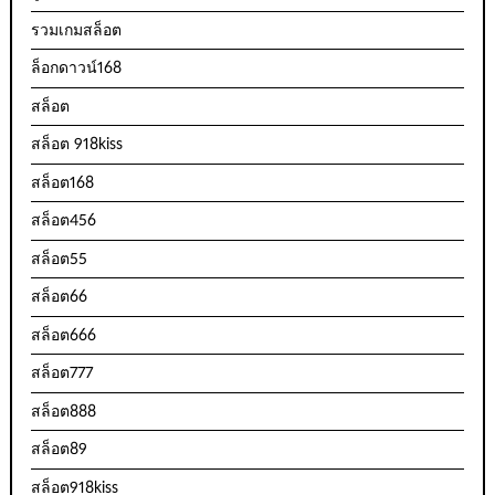
รวมเกมสล็อต
ล็อกดาวน์168
สล็อต
สล็อต 918kiss
สล็อต168
สล็อต456
สล็อต55
สล็อต66
สล็อต666
สล็อต777
สล็อต888
สล็อต89
สล็อต918kiss