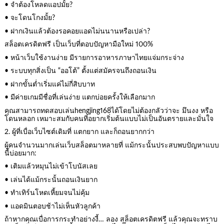
• จำต้องโหลดแอปมั้ย?
• จะโดนโกงมั้ย?
• ฝากเงินแล้วต้องรอคอยแอดไม่นนานหรือเปล่า?
สล็อตเครดิตฟรี เป็นเว็บที่ตอบปัญหามือใหม่ 100%
• หน้าเว็บใช้งานง่าย มีรายการอาหารภาษาไทยแจ่มกระจ่าง
• ระบบทุกสิ่งเป็น “ออโต้” ตั้งแต่สมัครจนถึงถอนเงิน
• ฝากขั้นต่ำเริ่มแค่ไม่กี่สิบบาท
• มีค่ายเกมมีชื่อที่เล่นง่าย แตกบ่อยครั้งให้เลือกมาก
คุณสามารถทดสอบเล่นhengjing168ได้โดยไม่ต้องกลัวว่าจะ มึนงง หรือ
โดนหลอก เหมาะสมกับคนที่อยากเริ่มต้นแบบไม่เป็นอันตรายและมั่นใจ
2. ผู้ที่เบื่อเว็บไซต์เดิมที่ แตกยาก และก็ถอนยากกว่า
ผู้คนจำนวนมากเล่นเว็บสล็อตมาหลายที่ แม้กระนั้นประสบพบปัญหาแบบ
นี้บ่อยมาก:
• เติมแล้วหมุนไม่เข้าโบนัสเลย
• เล่นได้แม้กระนั้นถอนเงินยาก
• ทำเทิร์นโหดเหี้ยมจนไม่คุ้ม
• แอดมินตอบช้าไม่เห็นหัวลูกค้า
ถ้าหากคุณเบื่อการกระทำอย่างงี้… ลอง สล็อตเครดิตฟรี แล้วคุณจะทราบ