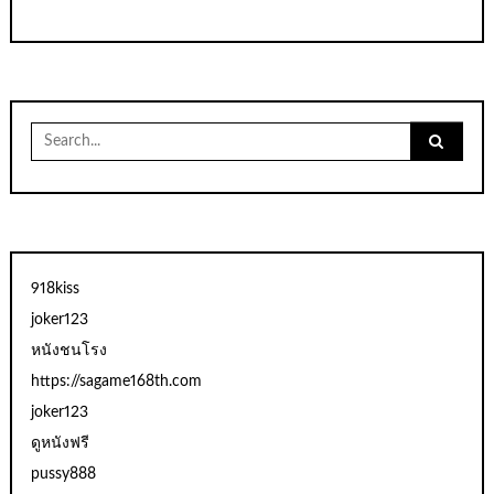
Search
for:
918kiss
joker123
หนังชนโรง
https://sagame168th.com
joker123
ดูหนังฟรี
pussy888