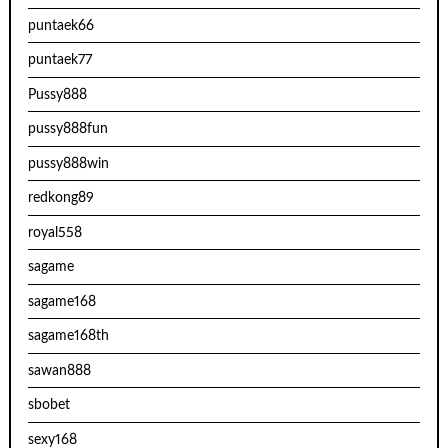
puntaek66
puntaek77
Pussy888
pussy888fun
pussy888win
redkong89
royal558
sagame
sagame168
sagame168th
sawan888
sbobet
sexy168