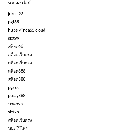
หวยออนไลน์
joker123
pg168
https://jinda55.cloud
slot99
สล็อต66
สล็อตเว็บตรง
สล็อตเว็บตรง
สล็อต888
สล็อต888
pgslot
pussy888
บาคาร่า
slotxo
สล็อตเว็บตรง
หนังโป๊ไทย