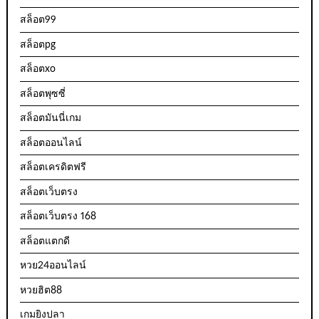
สล็อต99
สล็อตpg
สล็อตxo
สล็อตพุซซี่
สล็อตมันนี่เกม
สล็อตออนไลน์
สล็อตเครดิตฟรี
สล็อตเว็บตรง
สล็อตเว็บตรง 168
สล็อตแตกดี
หวย24ออนไลน์
หวยฮิต88
เกมยิงปลา