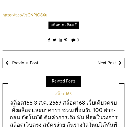
https://t.co/9sGNPtO8Xu
สล็อตเครดิตฟรี
0
Previous Post
Next Post
Related Posts
สล็อต168
สล็อต168 3 ส.ค. 2569 สล็อต168 เว็บเดียวครบ
ทั้งสล็อตและบาคาร่า ชวนเพื่อนรับ 100 ฝาก-
ถอน อัตโนมัติ คุ้มค่าการเดิมพัน ที่สุดในวงการ
สล็อตเว็บตรง สมัครง่าย ลุ้นรางวัลใหญ่ได้ทันที