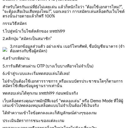
สำหรับใครกันแน่ที่ยังไม่เคยเล่น แล้วก็หนักใจว่า “ต้องใช้เอกสารไหม?”,
“จะต้องเสียเงินเสียทองไหม?”, บอกเลยว่า การสมัครเล่นสล็อตกับเว็บไซต์
ตรงนั้นง่ายดายแล้วก็ฟรี 100%
กรรมวิธีสมัคร
1.ไปสู่หน้าเว็บไซต์หลักของ sretthi99
2.คลิกปุ่ม “สมัครเป็นสมาชิก”
3.กรอกข้อมูลส่วนตัว อย่างเช่น เบอร์โทรศัพท์, ชื่อบัญชีธนาคาร (จำ
ต้องตรงกับชื่อผู้สมัคร)
4.สร้างรหัสผ่าน
5.การันตีตัวตนผ่าน OTP (บางเว็บบางทีอาจไม่จำเป็น)
6.เข้าสู่ระบบและเริ่มทดสอบเล่นได้เลย!
ไม่จำเป็นต้องใช้เอกสารราชการ หรือแนบบัตรประชาชนใดๆก็ตามการ
สมัครใช้เพียงข้อมูลฐานรากเท่านั้น
ทดสอบเล่นได้ทุกเกม sretthi99 ก่อนพนันจริง
เว็บสล็อตตรงคุณภาพมักมีฟีเจอร์ “ทดลองเล่น” หรือ Demo Mode ที่ให้ผู้
เล่นเข้าไปทดลองหมุนสล็อตแบบไม่จำเป็นต้องใช้เงินจริง
ได้ทำความเข้าใจข้อตกลงและก็สัญลักษณ์ต่างๆของเกม
ประเมินอัตราการชนะของแต่ละเกม