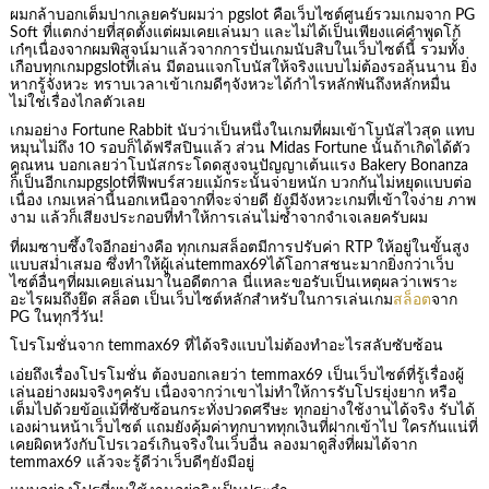
ผมกล้าบอกเต็มปากเลยครับผมว่า pgslot คือเว็บไซต์ศูนย์รวมเกมจาก PG
Soft ที่แตกง่ายที่สุดตั้งแต่ผมเคยเล่นมา และไม่ได้เป็นเพียงแค่คำพูดโก้
เก๋ๆเนื่องจากผมพิสูจน์มาแล้วจากการปั่นเกมนับสิบในเว็บไซต์นี้ รวมทั้ง
เกือบทุกเกมpgslotที่เล่น มีตอนแจกโบนัสให้จริงแบบไม่ต้องรอลุ้นนาน ยิ่ง
หากรู้จังหวะ ทราบเวลาเข้าเกมดีๆจังหวะได้กำไรหลักพันถึงหลักหมื่น
ไม่ใช่เรื่องไกลตัวเลย
เกมอย่าง Fortune Rabbit นับว่าเป็นหนึ่งในเกมที่ผมเข้าโบนัสไวสุด แทบ
หมุนไม่ถึง 10 รอบก็ได้ฟรีสปินแล้ว ส่วน Midas Fortune นั้นถ้าเกิดได้ตัว
คูณหน บอกเลยว่าโบนัสกระโดดสูงจนปัญญาเต้นแรง Bakery Bonanza
ก็เป็นอีกเกมpgslotที่ฟีพบร์สวยแม้กระนั้นจ่ายหนัก บวกกันไม่หยุดแบบต่อ
เนื่อง เกมเหล่านี้นอกเหนือจากที่จะจ่ายดี ยังมีจังหวะเกมที่เข้าใจง่าย ภาพ
งาม แล้วก็เสียงประกอบที่ทำให้การเล่นไม่ซ้ำจากจำเจเลยครับผม
ที่ผมซาบซึ้งใจอีกอย่างคือ ทุกเกมสล็อตมีการปรับค่า RTP ให้อยู่ในขั้นสูง
แบบสม่ำเสมอ ซึ่งทำให้ผู้เล่นtemmax69ได้โอกาสชนะมากยิ่งกว่าเว็บ
ไซต์อื่นๆที่ผมเคยเล่นมาในอดีตกาล นี่แหละขอรับเป็นเหตุผลว่าเพราะ
อะไรผมถึงยึด สล็อต เป็นเว็บไซต์หลักสำหรับในการเล่นเกม
สล็อต
จาก
PG ในทุกวี่วัน!
โปรโมชั่นจาก temmax69 ที่ได้จริงแบบไม่ต้องทำอะไรสลับซับซ้อน
เอ่ยถึงเรื่องโปรโมชั่น ต้องบอกเลยว่า temmax69 เป็นเว็บไซต์ที่รู้เรื่องผู้
เล่นอย่างผมจริงๆครับ เนื่องจากว่าเขาไม่ทำให้การรับโปรยุ่งยาก หรือ
เต็มไปด้วยข้อแม้ที่ซับซ้อนกระทั่งปวดศรีษะ ทุกอย่างใช้งานได้จริง รับได้
เองผ่านหน้าเว็บไซต์ แถมยังคุ้มค่าทุกบาททุกเงินที่ฝากเข้าไป ใครกันแน่ที่
เคยผิดหวังกับโปรเวอร์เกินจริงในเว็บอื่น ลองมาดูสิ่งที่ผมได้จาก
temmax69 แล้วจะรู้ดีว่าเว็บดีๆยังมีอยู่