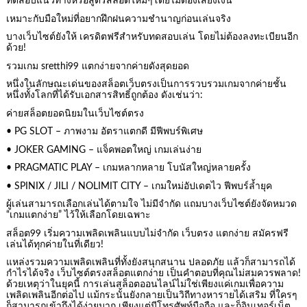
ทดสอบแนวทางหรือสูตรสล็อตใหม่ๆโดยไม่ต้องเสี่ยงเงิน
เหมาะกับมือใหม่ที่อยากฝึกฝนความชำนาญก่อนเล่นจริง
บางเว็บไซต์ยังให้ เครดิตฟรีสำหรับทดสอบเล่น โดยไม่ต้องลงทะเบียนอีก
ด้วย!
รวมเกม sretthi99 แตกง่ายจากค่ายดังสุดยอด
หนึ่งในลักษณะเด่นของสล็อตเว็บตรงเป็นการรวบรวมเกมจากค่ายชั้น
หนึ่งทั้งโลกที่ได้รับเอกสารสิทธิ์ถูกต้อง ดังเช่นว่า:
ค่ายสล็อตยอดนิยมในเว็บไซต์ตรง
• PG SLOT – ภาพงาม อัตราแตกดี มีฟีพบร์พิเศษ
• JOKER GAMING – แจ็คพอตใหญ่ เกมเล่นง่าย
• PRAGMATIC PLAY – เกมหลากหลาย โบนัสใหญ่หลายครั้ง
• SPINIX / JILI / NOLIMIT CITY – เกมใหม่อัปเดตไว ฟีพบร์ล้ำยุค
ผู้เล่นสามารถเลือกเล่นได้ตามใจ ไม่มีจำกัด แถมบางเว็บไซต์ยังจัดหมวด
“เกมแตกง่าย” ไว้ให้เลือกโดยเฉพาะ
สล็อต99 เริ่มความเพลิดเพลินแบบไม่จำกัด เว็บตรง แตกง่าย สมัครฟรี
เล่นได้ทุกค่ายในที่เดียว!
แหล่งรวมความเพลิดเพลินที่ทั้งยังสนุกสนาน ปลอดภัย แล้วก็สามารถได้
กำไรได้จริง เว็บไซต์ตรงสล็อตแตกง่าย เป็นคำตอบที่คุณไม่สมควรพลาด!
ด้วยเหตุว่าในยุคนี้ การเล่นสล็อตออนไลน์ไม่ใช่เพียงแค่เกมเพื่อความ
เพลิดเพลินอีกต่อไป แม้กระนั้นยังกลายเป็นวิถีทางหารายได้เสริม ที่ใครๆ
ก็สามารถเข้าถึงได้ง่ายมาก เพียงแต่มีโทรศัพท์มือถือ และก็อินเทอร์เน็ต