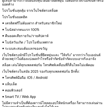
ผู้เล่นสามารถวางแผนลงทุนได้อย่างยืดหยุ่น ไม่ต้องกังวลเรื่องขั้นต่ำหรือ
ยอดค้าง
โปรโมชั่นสุดคุ้ม จากเว็บไซต์ตรงสล็อต
โปรโมชั่นยอดฮิต
• เครดิตฟรีไม่ต้องฝาก สำหรับสมาชิกใหม่
• โบนัสฝากหนแรก 100%
• คืนยอดเสียรายวัน/รายสัปดาห์
• โบนัสวันเกิด / โปรโมชั่นเทศกาล
• ระบบสะสมแต้มแลกของขวัญ
เว็บไซต์ตรงมักมีโปรโมชั่นที่ยืดหยุ่นและ “ให้จริง” มากกว่าเว็บเอเย่นต์
ด้วยเหตุว่าไม่ต้องแบ่งผลกำไรหรือจำกัดข้อจำกัดแบบเอาจริงเอาจัง
สล็อต เล่นได้ทุกแพลตฟอร์ม โทรศัพท์เคลื่อนที่ก็ลื่นไหลไม่แพ้คอม
เว็บไซต์ตรงในสมัย 2025 รองรับทุกแพลตฟอร์ม อีกทั้ง:
• โทรศัพท์มือถือ: iOS / Android
• แท็บเล็ต
• คอมพิวเตอร์
• Smart TV / Web App
ไม่มีความจำเป็นที่ต้องดาวน์โหลดแอปให้หนักเครื่อง ก็สามารถเล่นผ่าน