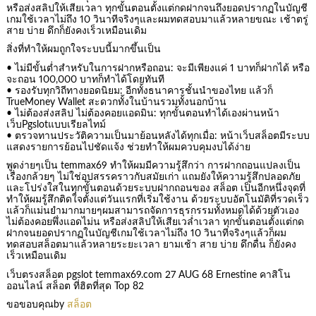
หรือส่งสลิปให้เสียเวลา ทุกขั้นตอนตั้งแต่กดฝากจนถึงยอดปรากฏในบัญชี
เกมใช้เวลาไม่ถึง 10 วินาทีจริงๆและผมทดสอบมาแล้วหลายขณะ เช้าตรู่
สาย บ่าย ดึกก็ยังคงเร็วเหมือนเดิม
สิ่งที่ทำให้ผมถูกใจระบบนี้มากขึ้นเป็น
• ไม่มีขั้นต่ำสำหรับในการฝากหรือถอน: จะมีเพียงแค่ 1 บาทก็ฝากได้ หรือ
จะถอน 100,000 บาทก็ทำได้โดยทันที
• รองรับทุกวิถีทางยอดนิยม: อีกทั้งธนาคารชั้นนำของไทย แล้วก็
TrueMoney Wallet สะดวกทั้งในบ้านรวมทั้งนอกบ้าน
• ไม่ต้องส่งสลิป ไม่ต้องคอยแอดมิน: ทุกขั้นตอนทำได้เองผ่านหน้า
เว็บPgslotแบบเรียลไทม์
• ตรวจทานประวัติความเป็นมาย้อนหลังได้ทุกเมื่อ: หน้าเว็บสล็อตมีระบบ
แสดงรายการย้อนไปชัดแจ้ง ช่วยทำให้ผมควบคุมงบได้ง่าย
พูดง่ายๆเป็น temmax69 ทำให้ผมมีความรู้สึกว่า การฝากถอนแปลงเป็น
เรื่องกล้วยๆ ไม่ใช่อุปสรรคราวกับสมัยเก่า แถมยังให้ความรู้สึกปลอดภัย
และโปร่งใสในทุกขั้นตอนด้วยระบบฝากถอนของ สล็อต เป็นอีกหนึ่งจุดที่
ทำให้ผมรู้สึกติดใจตั้งแต่วันแรกที่เริ่มใช้งาน ด้วยระบบอัตโนมัติที่รวดเร็ว
แล้วก็แม่นยำมากมายๆผมสามารถจัดการธุรกรรมทั้งหมดได้ด้วยตัวเอง
ไม่ต้องคอยพึ่งแอดไม่น หรือส่งสลิปให้เสียเวล่ำเวลา ทุกขั้นตอนตั้งแต่กด
ฝากจนยอดปรากฏในบัญชีเกมใช้เวลาไม่ถึง 10 วินาทีจริงๆแล้วก็ผม
ทดสอบสล็อตมาแล้วหลายระยะเวลา ยามเช้า สาย บ่าย ดึกดื่น ก็ยังคง
เร็วเหมือนเดิม
เว็บตรงสล็อต pgslot temmax69.com 27 AUG 68 Ernestine คาสิโน
ออนไลน์ สล็อต ที่ฮิตที่สุด Top 82
ขอขอบคุณby
สล็อต