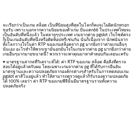
จะเรียกว่าเป็นเกม สล็อต เป็นที่นิยมสูงที่สุดในโลกก็คงจะไม่ผิดนักหรอก
ขอรับ เพราะนอกจากความนิยมของตัวเกม ปั่นแตก66 ในประเทศไทยจะ
เป็นอันดับที่หนึ่งแล้ว ในหลายๆประเทศ เกมจากค่าย pgslot เว็บไซต์ตรง
ก็เป็นเกมอันดับที่หนึ่งหรือติดท็อปทรีเช่นกัน นั่นก็เนื่องจาก นักพนันจาก
ทั้งโลกวางใจในค่า RTP ของเกมสล็อตจาก pg มากยิ่งกว่าค่ายเกมอื่นๆ
นั่นเอง อะไรทำให้พวกเขามั่นอกมั่นใจในเกมจากค่าย pg มากยิ่งกว่าค่าย
เกมอื่นๆมากมายขนาดนี้? พวกเราจะพาคุณมาหาคำตอบกันเลยนะครับ
• มาตรฐานสากลที่วิเคราะห์ได้: ค่า RTP ของเกม สล็อต คือสิ่งที่ตรวจ
สอบได้อยู่แล้วครับผม โดยเฉพาะเกมจากค่าย pg ที่ได้รับการยืนยัน
มาตรฐานและความปลอดภัยจากองค์กรต่างๆสำหรับในการทดสอบเกม
pgslot คาสิโนอยู่แล้ว ทำให้สามารถตรวจดูแล้วก็รับรองความปลอดภัย
ได้ 100% เลยว่า ค่า RTP ของเกมพีจีนั้นมีมาตรฐานรวมทั้งความ
ปลอดภัยจริง