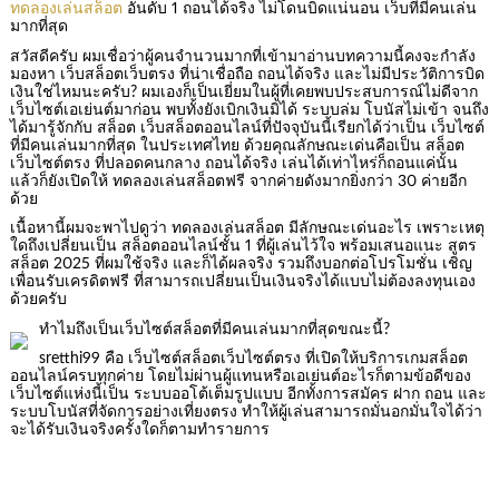
ทดลองเล่นสล็อต
อันดับ 1 ถอนได้จริง ไม่โดนบิดแน่นอน เว็บที่มีคนเล่น
มากที่สุด
สวัสดีครับ ผมเชื่อว่าผู้คนจำนวนมากที่เข้ามาอ่านบทความนี้คงจะกำลัง
มองหา เว็บสล็อตเว็บตรง ที่น่าเชื่อถือ ถอนได้จริง และไม่มีประวัติการบิด
เงินใช่ไหมนะครับ? ผมเองก็เป็นเยี่ยมในผู้ที่เคยพบประสบการณ์ไม่ดีจาก
เว็บไซต์เอเย่นต์มาก่อน พบทั้งยังเบิกเงินมิได้ ระบบล่ม โบนัสไม่เข้า จนถึง
ได้มารู้จักกับ สล็อต เว็บสล็อตออนไลน์ที่ปัจจุบันนี้เรียกได้ว่าเป็น เว็บไซต์
ที่มีคนเล่นมากที่สุด ในประเทศไทย ด้วยคุณลักษณะเด่นคือเป็น สล็อต
เว็บไซต์ตรง ที่ปลอดคนกลาง ถอนได้จริง เล่นได้เท่าไหร่ก็ถอนแค่นั้น
แล้วก็ยังเปิดให้ ทดลองเล่นสล็อตฟรี จากค่ายดังมากยิ่งกว่า 30 ค่ายอีก
ด้วย
เนื้อหานี้ผมจะพาไปดูว่า ทดลองเล่นสล็อต มีลักษณะเด่นอะไร เพราะเหตุ
ใดถึงเปลี่ยนเป็น สล็อตออนไลน์ชั้น 1 ที่ผู้เล่นไว้ใจ พร้อมเสนอแนะ สูตร
สล็อต 2025 ที่ผมใช้จริง และก็ได้ผลจริง รวมถึงบอกต่อโปรโมชั่น เชิญ
เพื่อนรับเครดิตฟรี ที่สามารถเปลี่ยนเป็นเงินจริงได้แบบไม่ต้องลงทุนเอง
ด้วยครับ
ทำไมถึงเป็นเว็บไซต์สล็อตที่มีคนเล่นมากที่สุดขณะนี้?
sretthi99 คือ เว็บไซต์สล็อตเว็บไซต์ตรง ที่เปิดให้บริการเกมสล็อต
ออนไลน์ครบทุกค่าย โดยไม่ผ่านผู้แทนหรือเอเย่นต์อะไรก็ตามข้อดีของ
เว็บไซต์แห่งนี้เป็น ระบบออโต้เต็มรูปแบบ อีกทั้งการสมัคร ฝาก ถอน และ
ระบบโบนัสที่จัดการอย่างเที่ยงตรง ทำให้ผู้เล่นสามารถมั่นอกมั่นใจได้ว่า
จะได้รับเงินจริงครั้งใดก็ตามทำรายการ