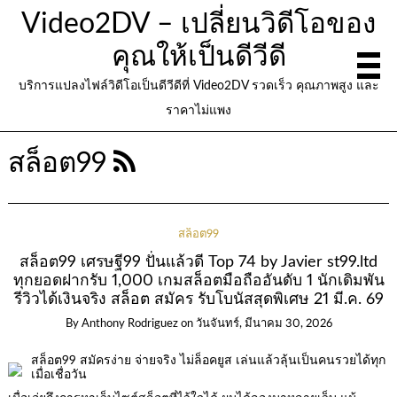
Video2DV – เปลี่ยนวิดีโอของ
คุณให้เป็นดีวีดี
บริการแปลงไฟล์วิดีโอเป็นดีวีดีที่ Video2DV รวดเร็ว คุณภาพสูง และ
ราคาไม่แพง
สล็อต99
สล็อต99
สล็อต99 เศรษฐี99 ปั่นแล้วดี Top 74 by Javier st99.ltd
ทุกยอดฝากรับ 1,000 เกมสล็อตมือถืออันดับ 1 นักเดิมพัน
รีวิวได้เงินจริง สล็อต สมัคร รับโบนัสสุดพิเศษ 21 มี.ค. 69
By
Anthony Rodriguez
on
วันจันทร์, มีนาคม 30, 2026
สล็อต99 สมัครง่าย จ่ายจริง ไม่ล็อคยูส เล่นแล้วลุ้นเป็นคนรวยได้ทุก
เมื่อเชื่อวัน