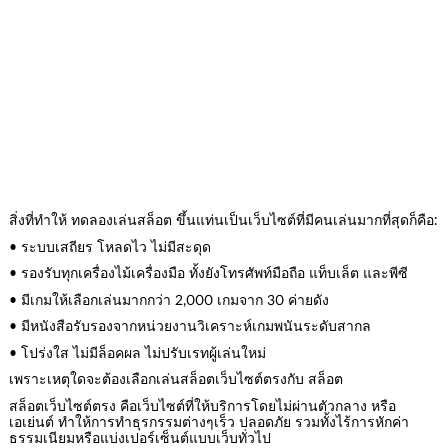
สิ่งที่ทำให้ ทดลองเล่นสล็อต ขึ้นแท่นเป็นเว็บไซต์ที่มีคนเล่นมากที่สุดก็คือ:
• ระบบเสถียร โหลดไว ไม่มีสะดุด
• รองรับทุกเครื่องไม้เครื่องมือ ทั้งยังโทรศัพท์มือถือ แท็บเล็ต และพีซี
• มีเกมให้เลือกเล่นมากกว่า 2,000 เกมจาก 30 ค่ายดัง
• มีหนังสือรับรองจากหน่วยงานวิเคราะห์เกมพนันระดับสากล
• โปร่งใส ไม่มีล็อคผล ไม่ปรับเรทผู้เล่นใหม่
เพราะเหตุใดจะต้องเลือกเล่นสล็อตเว็บไซต์ตรงกับ สล็อต
สล็อตเว็บไซต์ตรง คือเว็บไซต์ที่ให้บริการโดยไม่ผ่านตัวกลาง หรือ
เอเย่นต์ ทำให้การทำธุรกรรมต่างๆเร็ว ปลอดภัย รวมทั้งไร้การหักค่า
ธรรมเนียมหรือแบ่งเปอร์เซ็นต์แบบเว็บทั่วไป