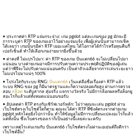
• ประกาศค่า RTP แจ่มกระจ่าง: เกม pgslot แต่ละเกมของ pg มักจะมี
การระบุค่า RTP ของเกมเอาไว้อย่างแจ่มแจ้ง เพื่อผู้เล่นนั้นสามารถเช็ค
ได้เลยว่า เกมนั้นๆมีค่า RTP เยอะแค่ไหน ได้โอกาสได้กำไรหรือทุนคืนกี่
เปอร์เซ็นต์ ทำให้เลือกเกมง่ายมากยิ่งขึ้นด้วย
• ค่าคงที่ ไม่แปรไปมา: ค่า RTP ของเกม ปั่นแตก66 จะไม่เปลี่ยนไปมา
แน่นอน บางค่ายเกมอาจมีการปรับตามความประพฤติปฏิบัติของผู้เล่น
แต่ว่าพีจีจะไม่ปรับตามแน่นอนครับ เป็นค่าถัวเฉลี่ยจากการเล่นระยะยาว
ไม่แปรไปมาแน่ๆ 100%
• โปร่งใสกับระบบ RNG:
ปั่นแตก66
เว้นแต่ลือชื่อเรื่องค่า RTP แล้ว
ระบบ RNG ของ pg ก็มีมาตรฐานและก็ความปลอดภัยสูง ผ่านการตรวจ
สอบ
สล็อต
ระดับสากล สุ่มจริง แจกรางวัลจริง ไม่มีการล็อกผลหรือล็อกยู
สอะไรก็แล้วแต่ทั้งหมดแน่นอนขอรับ
• อัปเดตค่า RTP ตรงกับเซิร์ฟเวอร์หลัก: ไม่ว่าคุณจะเล่น pgslot ผ่าน
เว็บไซต์ตรงเว็บไซต์ใดก็ตาม คุณจะได้ค่า RTP ที่ซิงค์ตรงจากค่ายเกม
pgslot หลักโดยยิ่งไปกว่านั้น ทำให้ข้อมูลไม่มีการเปลี่ยนแปลงอะไรก็แล้ว
แต่ทั้งนั้น ซึ่งเว็บตรงของเราก็เป็นอย่างนี้เลยล่ะนะครับ
เพราะเหตุไรเล่นเกมกับ ปั่นแตก66 เว็บไซต์ตรงไม่ผ่านเอเย่นต์ถึงดีกว่า
เว็บไซต์อื่น?