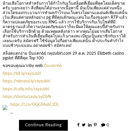
ห้ามเสียโอกาสสำหรับการได้กำไรกับเว็บสล็อตที่เยี่ยมที่สุดโดยเด็ดขาด
ครับ บอกเลยว่า สิ่งที่คุณได้อ่านจากเนื้อหานี้ มันเป็นเพียงแค่ส่วนหนึ่ง
ส่วนใดของกระบวนการทำผลกำไรบนเว็บตรงไม่ผ่านเอเย่นต์เพียงแค่นั้น
เว้นเสียแต่ค่ายหลักอย่าง pg ที่มีคุณลักษณะเด่นในเรื่องของค่า RTP แล้ว
ก็ความปลอดภัยของระบบ RNG แล้ว การใช้บริการกับเว็บไซต์ที่มี
มาตรฐานแล้วก็ความปลอดภัยของเราก็จะมีผลให้คุณแฮปปี้สำหรับการ
เลือกใช้บริการอีกด้วย ด้วยเหตุผลดังกล่าว หากคุณไม่อยากเสียโอกาส
สำหรับการทำเงินที่เยี่ยมที่สุดไปล่ะก็ มาลงทะเบียนเป็นสมาชิกกับเราได้
เลยนะครับ สมัครฟรี ใช้ข้อมูลไม่กี่อย่างเพียงแค่นั้น ค้ำประกันทำกำไร
แบบชิวๆแน่นอน อย่าคอยช้า สมัครเลย!
สล็อตแตกง่าย ปั่นแตก66 rayzubiri.com 29 ต.ค. 2025 Elizbeth casino
pgslot ที่ดีที่สุด Top 100
ขอขอบคุณมากby web
ปั่นแตก66
https://bit.ly/rayzubiri
https://rebrand.ly/rayzubiri
https://cutly.info/rayzubiri
https://shorturl.asia/syDbN
https://t.co/OQGMx6CzDL
…
Continue Reading
0