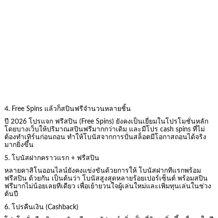
4. Free Spins แล้วก็สปินฟรีจำนวนหลายชิ้น
ปี 2026 โปรแจก ฟรีสปิน (Free Spins) ยังคงเป็นเยี่ยมในโปรโมชั่นหลัก
โดยบางเว็บให้ปริมาณสปินฟรีมากกว่าเดิม และมีโปร cash spins ที่ไม่
ต้องทำเทิร์นก่อนถอน ทำให้โบนัสจากการปั่นสล็อตมีโอกาสถอนได้จริง
มากยิ่งขึ้น
5. โบนัสฝากคราวแรก + ฟรีสปิน
หลายคาสิโนออนไลน์ยังคงแข่งขันด้วยการให้ โบนัสฝากทีแรกพร้อม
ฟรีสปิน ด้วยกัน เป็นต้นว่า โบนัสสูงสุดหลายร้อยเปอร์เซ็นต์ พร้อมสปิน
ฟรีมากไม่น้อยเลยทีเดียว เพื่อเย้ายวนใจผู้เล่นใหม่และเพิ่มทุนเล่นในช่วง
ต้นปี
6. โปรคืนเงิน (Cashback)