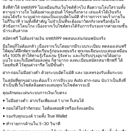
สิ่งที่ทำให้ sretthi99 ไม่เหมือนกับเว็บไซต์ทั่วๆไป คือความโล่งใสรวมทั้ง
ความน่าวางใจ ไม่ต้องผ่านเอเย่นต์ ไร้คนกึ่งกลาง เล่นแล้วได้เงินจริง
ถอนได้จริง ระบบฝาก-ถอนเป็นแบบอัตโนมัติ ทำรายการรวดเร็วภายใน
ไม่กี่วินาที รวมทั้งที่สำคัญ ไม่จำเป็นที่จะต้องมาวิตกกังวลหรือกลุ้มใจ
หัวข้อการโดนโกง เนื่องจากเว็บไซต์ตรงได้รับการรับรองจากค่ายเกมชั้น
นำระดับสากล
สมัครฟรี ไม่ต้องจ่ายเงิน sretthi99 ทดสอบเล่นก่อนพนันจริง
มือใหม่ก็ไม่ต้องกลัว เนื่องจากเว็บโดยมากมีระบบระเบียบ ทดลองเล่นฟรี
ให้คุณได้ฝึกหัดรวมทั้งเรียนรู้ก่อนลงทุนจริง ทุกเกมเลียนแบบเสมอเหมือน
จริง 100% ทำให้ท่านรู้เรื่องเกม รู้จังหวะ และก็ปรับปรุงอุบายได้อย่าง
แน่ใจ และก็เมื่อพร้อมลงทุน ก็สามารถ ลงทะเบียนสมัครสมาชิกฟรี ได้
โดยทันที ไร้คุณค่าจารีต ไม่มีขั้นต่ำ
ฝาก-ถอนไม่มีอย่างต่ำ ด้วยระบบอัตโนมัติ และวอเลทรองรับเต็มระบบ
ในสมัยที่ทุกๆอย่างจะต้องเร็ว การมีระบบ Auto ฝาก-ถอน นับว่าเป็นสิ่งที่
จำเป็นที่เว็บไซต์สล็อตตรงแทบทุกเว็บไซต์ควรจะมี
คุณลักษณะเด่นระบบการเงินเว็บตรง
• ไม่มีอย่างต่ำ: ฝากเริ่มเพียงแค่ 1 บาท ก็เล่นได้
• ถอนได้ไม่จำกัดรอบ: ไม่ต้องคอยคิวหรือแจ้งแอดมิน
• รองรับทุกแบงค์ รวมทั้ง True Wallet
• ทำรายการด้านใน 5–30 วินาที