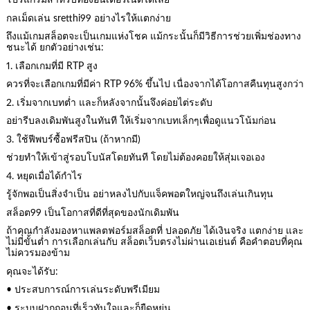
โปรแกรมสำหรับท่องอินเตอร์เน็ตได้เลย
กลเม็ดเล่น sretthi99 อย่างไรให้แตกง่าย
ถึงแม้เกมสล็อตจะเป็นเกมแห่งโชค แม้กระนั้นก็มีวิธีการช่วยเพิ่มช่องทาง
ชนะได้ ยกตัวอย่างเช่น:
1. เลือกเกมที่มี RTP สูง
ควรที่จะเลือกเกมที่มีค่า RTP 96% ขึ้นไป เนื่องจากได้โอกาสคืนทุนสูงกว่า
2. เริ่มจากเบทต่ำ และก็หลังจากนั้นจึงค่อยไต่ระดับ
อย่ารีบลงเดิมพันสูงในทันที ให้เริ่มจากเบทเล็กๆเพื่อดูแนวโน้มก่อน
3. ใช้ฟีพบร์ซื้อฟรีสปิน (ถ้าหากมี)
ช่วยทำให้เข้าสู่รอบโบนัสโดยทันที โดยไม่ต้องคอยให้สุ่มเจอเอง
4. หยุดเมื่อได้กำไร
รู้จักพอเป็นสิ่งจำเป็น อย่าหลงไปกับแจ็คพอตใหญ่จนถึงเล่นเกินทุน
สล็อต99 เป็นโอกาสที่ดีที่สุดของนักเดิมพัน
ถ้าคุณกำลังมองหาแพลตฟอร์มสล็อตที่ ปลอดภัย ได้เงินจริง แตกง่าย และ
ไม่มีขั้นต่ำ การเลือกเล่นกับ สล็อตเว็บตรงไม่ผ่านเอเย่นต์ คือคำตอบที่คุณ
ไม่ควรมองข้าม
คุณจะได้รับ:
• ประสบการณ์การเล่นระดับพรีเมียม
• ระบบฝากถอนที่เร็วทันใจและก็ยืดหยุ่น