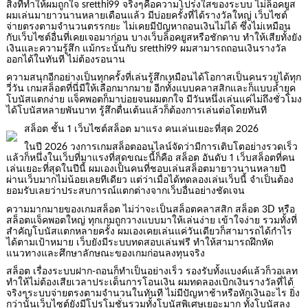
สิ่งที่ทำให้ผมถูกใจ sretthi99 จริงๆคือความโปร่งใสของระบบ ไม่ล็อคยูส
ผมเล่นมายาวนานหลายเดือนแล้ว มีบ่อยครั้งที่ได้รางวัลใหญ่ เว็บไซต์
จ่ายตรงตามจำนวนตรรกยะ ไม่เคยมีปัญหาถอนเงินไม่ได้ ซึ่งไม่เหมือน
กับเว็บไซต์อื่นที่เคยเจอมาก่อน บางเว็บล็อคยูสหรือชักดาบ ทำให้เสียทั้งยัง
เงินและความรู้สึก แม้กระนั้นกับ sretthi99 ผมสามารถถอนเงินรางวัล
ออกได้ในทันที ไม่ต้องรอนาน
ความสนุกอีกอย่างเป็นทุกครั้งที่เล่นรู้สึกเหมือนได้โอกาสเป็นคนรวยได้ทุก
วี่วัน เกมสล็อตที่นี่มีให้เลือกมากมาย อีกทั้งแบบคลาสสิกและก็แบบล้ำยุค
โบนัสแตกง่าย แจ็คพอตก็มาบ่อยจนผมตกใจ มีวันหนึ่งเล่นแค่ไม่ถึงชั่วโมง
ได้โบนัสหลายพันบาท รู้สึกตื่นเต้นแล้วก็ต้องการเล่นต่อโดยทันที
สล็อต ชั้น 1 เว็บไซต์สล็อต มาแรง คนเล่นเยอะที่สุด 2026
ในปี 2026 วงการเกมสล็อตออนไลน์จัดว่ามีการเติบโตอย่างรวดเร็ว
แล้วก็หนึ่งในเว็บที่มาแรงที่สุดขณะนี้ก็คือ สล็อต อันดับ 1 เว็บสล็อตที่คน
เล่นเยอะที่สุดในปีนี้ ผมเองเป็นคนที่ชอบเล่นสล็อตมายาวนานหลายปี
ผ่านเว็บมากไม่น้อยเลยทีเดียว แต่ว่าเมื่อได้ทดลองเล่นเว็บนี้ จำเป็นต้อง
ยอมรับเลยว่าประสบการณ์แตกต่างจากเว็บอื่นอย่างชัดเจน
ความมากมายของเกมสล็อต ไม่ว่าจะเป็นสล็อตคลาสสิก สล็อต 3D หรือ
สล็อตแจ็คพอตใหญ่ ทุกเกมถูกวางแบบมาให้เล่นง่าย เข้าใจง่าย รวมทั้งที่
สำคัญโบนัสแตกหลายครั้ง ผมเองเคยเล่นแค่วันเดียวก็สามารถได้กำไร
ได้ตามเป้าหมาย เว็บยังมีระบบทดสอบเล่นฟรี ทำให้สามารถฝึกหัด
แนวทางและศึกษาลักษณะของเกมก่อนลงทุนจริง
สล็อต เรื่องระบบฝาก-ถอนก็ทำเป็นอย่างเร็ว รองรับทั้งแบงค์แล้วก็วอเลท
ทำให้ไม่ต้องเสียเวลาประเด็นการโอนเงิน ผมทดลองเบิกเงินรางวัลที่ได้
จริงๆระบบจ่ายตรงตามจำนวนในทันที ไม่มีปัญหาช้าหรือหักเงินอะไร ยิ่ง
กว่านั้นเว็บไซต์ยังมีโปรโมชั่นรวมทั้งโบนัสพิเศษเยอะมาก ทั้งโบนัสลง