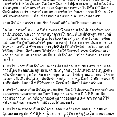
สมาชิกรับโปรโมชั่นแบบจัดเต็ม พนันง่าย ไม่ยุ่งยาก ฝากถอนง่ายไม่มีขั้น
ต่ำ สนุกกับเว็บไซต์ตรงที่เหมาะสมที่สุดบน บาคาร่า ไม่มีขั้นต่ำได้เลย
ทันที อย่าคอยช้า ลงทะเบียนสมัครสมาชิกใหม่กับพวกเราวันนี้ รับเครดิต
ฟรีได้ทันทีอีกด้วย มีเพื่อนพ้องชักชวนสหายมาเล่นด้วยกันครับผม
อ่านเค้าไพ่ บาคาร่า แบบเซียน! เทคนิคที่มือใหม่ไม่สมควรพลาด
มือใหม่มาทางนี้เลยนะครับ! มาทดลองฝึกฝนอ่านเค้าไพ่บาคาร่ากันเถอะ
จำเป็นต้องอบกเลยว่า การเล่นบาคาร่าในขณะนี้นั้นมีทั้งเทคนิคและวิธี
การเดินเงินมากมาย ซึ่งมันไม่ใช่เรื่องเสียเวล่ำเวลาสำหรับในการศึกษา
แน่ๆนะครับ ถ้าเกิดมันทำให้คุณสามารถทำกำไรจากการเล่นบาคาร่าสด
ในช่วงเวลานี้ได้ ซึ่งพวกเรา sexy168vip ก็มีเค้าไพ่ที่น่าสนใจมาแนะนำ
ให้กับคุณด้วย เพื่อที่คุณจะได้นำไปปรับใช้กับการวิเคราะห์หรือคาดเดา
ผลของเกมได้แม่นยำมากเพิ่มขึ้น จะมีเค้าไพ่อะไรบ้าง ก็มาดูกันเลยครับ
เลทโก!
• เค้าไพ่มังกร: เป็นเค้าไพ่ที่มองง่ายที่สุดแล้วล่ะครับผม เพราะว่ามันคือ
การที่ไพ่ชนะต่อเนื่องกันหลายตา ฝั่งเดียวกันยาวเป็นหางมังกรนั่นเองนะ
ครับ ขั้นตอนการพนันก็คือ ถ้าหากคุณเห็นเค้าไพ่มังกรออกมาล่ะก็ ให้ท่าน
แทงตามฝั่งเดิมนั้นได้โดยทันทีครับ ยกตัวอย่างเช่น ฝั่งเจ้ามือมีการชนะ 5
ตาติดต่อกัน ในตาที่ 6 ก็ให้ทดลองเลือกฝั่งเจ้ามือซ้ำได้เลยครับผม
• เค้าไพ่ปิงปอง: เป็นเค้าไพ่คู่ตรงกันข้ามกับเค้าไพ่มังกรครับ เพราะมันจะ
ออกดอกออกผลลัพธ์แบบสลับกันไปๆมาๆ อย่างเช่น P B P B เป็นต้น
กรรมวิธีการเดิมพันก็คือ หากมองเห็นการออกสลับ 3-4 ครั้งติดกัน ก็ให้
สลับตามลักษณะของเค้าไพ่ปิงปองได้เลยขอรับ
• เค้าไพ่สองตัวติด: เป็นเค้าไพ่ที่จะออก 2 ครั้งติดกันก่อนจะเปลี่ยนฝั่ง
นั่นเอง อย่างเช่น P P B P P เป็นต้น กรรมวิธีการเดิมพันเป็น หากคุณมอง