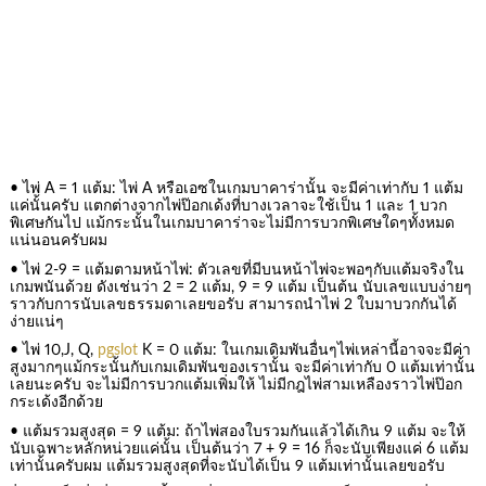
• ไพ่ A = 1 แต้ม: ไพ่ A หรือเอซในเกมบาคาร่านั้น จะมีค่าเท่ากับ 1 แต้ม
แค่นั้นครับ แตกต่างจากไพ่ป๊อกเด้งที่บางเวลาจะใช้เป็น 1 และ 1 บวก
พิเศษกันไป แม้กระนั้นในเกมบาคาร่าจะไม่มีการบวกพิเศษใดๆทั้งหมด
แน่นอนครับผม
• ไพ่ 2-9 = แต้มตามหน้าไพ่: ตัวเลขที่มีบนหน้าไพ่จะพอๆกับแต้มจริงใน
เกมพนันด้วย ดังเช่นว่า 2 = 2 แต้ม, 9 = 9 แต้ม เป็นต้น นับเลขแบบง่ายๆ
ราวกับการนับเลขธรรมดาเลยขอรับ สามารถนำไพ่ 2 ใบมาบวกกันได้
ง่ายแน่ๆ
• ไพ่ 10,J, Q,
pgslot
K = 0 แต้ม: ในเกมเดิมพันอื่นๆไพ่เหล่านี้อาจจะมีค่า
สูงมากๆแม้กระนั้นกับเกมเดิมพันของเรานั้น จะมีค่าเท่ากับ 0 แต้มเท่านั้น
เลยนะครับ จะไม่มีการบวกแต้มเพิ่มให้ ไม่มีกฎไพ่สามเหลืองราวไพ่ป๊อก
กระเด้งอีกด้วย
• แต้มรวมสูงสุด = 9 แต้ม: ถ้าไพ่สองใบรวมกันแล้วได้เกิน 9 แต้ม จะให้
นับเฉพาะหลักหน่วยแค่นั้น เป็นต้นว่า 7 + 9 = 16 ก็จะนับเพียงแค่ 6 แต้ม
เท่านั้นครับผม แต้มรวมสูงสุดที่จะนับได้เป็น 9 แต้มเท่านั้นเลยขอรับ