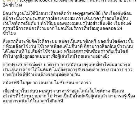
บาคาร่า
sexygame1688k เว็บไซต์ตรง อันดับ 1 สมัครฟรี เล่นง่าย บริการ
24 ชั่วโมง
ผู้คนจำนวนไม่ใช้น้อยบางทีอาจคิดว่า sexygame1688 เกิดเรื่องซับซ้อน
แม้กระนั้นจากประสบการณ์ตรงของผม การเล่นบาคาร่าออนไลน์กับ
เว็บไซต์ตรงอันดับ 1 ทำให้มุมมองของผมแปรไปอย่างสิ้นเชิง เริ่มตั้งแต่
กรรมวิธีการสมัครที่ง่ายมาก ไปจนถึงบริการที่พร้อมดูแลตลอด 24
ชั่วโมง
สิ่งแรกที่ประทับจิตใจคือระบบ สมัครเป็นสมาชิกฟรี ของเว็บไซต์ตรงชั้น
1 ที่ผมเลือกใช้งาน ใช้เวลาเพียงแค่ไม่กี่นาที ก็สามารถล็อกอินเข้าระบบ
ได้โดยทันที ไม่เสียค่าใช้จ่ายแฝง หรือเอกสารซับซ้อนราวกับเว็บไซต์
ทั่วไป ทุกสิ่งถูกออกแบบมาเพื่อผู้เล่นใหม่โดยเฉพาะอย่างยิ่ง
จากประสบการณ์ตรง บาคาร่า การสมัครง่ายๆแบบงี้ทำให้ผมสามารถ
เริ่มเล่นบาคาร่าได้ในทันที ไม่ต้องรอการรับรองหลายกระบวนการ ราว
บางเว็บไซต์ที่จำเป็นต้องรออนุมัติหลายวัน
สมัครฟรี ไม่ยุ่งยาก เล่นง่าย ไม่ซับซ้อน บาคาร่า
เมื่อเข้ามาในระบบ ผมพบว่า บาคาร่าออนไลน์เว็บไซต์ตรง มีอินเท
อร์เฟซที่ใช้งานง่ายมาก ไม่ว่าจะเป็นมือใหม่หรือผู้เล่นเก๋า สามารถรู้เรื่อง
แบบการพนันได้ในเวลาไม่กี่นาที