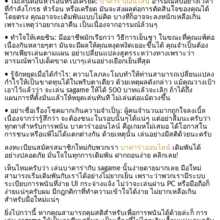
• ไม่เล่นตอนหัวร้อนหรือเครียด:
บาคาร่าออนไลน์
อารมณ์ลบอย่างเวลา
ที่กำลังโกรธ หัวร้อน หรือเครียด มันจะส่งผลต่อการตัดสินใจของคุณได้
โดยตรง คุณอาจจะเดิมพันแบบไม่คิด บางทีก็อาจจะลงหนักเหลือเกิน
เพราะเหตุว่าอยากเอาคืน เป็นเนื่องจากอารมณ์ล้วนๆ
• ทำใจให้เคยชิน: มืออาชีพมักเรียกว่า วิธีการเย็นชา ในขณะที่คุณแพ้ต่อ
เนื่องกันหลายๆตา มันจะมีผลให้คุณหงุดหงิดเยอะขึ้นได้ คุณจำเป็นต้อง
พากเพียรเล่นตามแผน อย่าเปลี่ยนแปลงสูตรระหว่างทางเพราะว่า
อารมณ์พาไปเด็ดขาด เบาๆเล่นอย่างเยือกเย็นที่สุด
• รู้จักหยุดเมื่อได้กำไร: ความโลภละโมบทำให้ท่านสามารถเปลี่ยนแปลง
กำไรให้เป็นขาดทุนได้ในพริบตาเดียว ด้วยเหตุผลดังกล่าว แม้คุณวางเป้า
เอาไว้แล้วว่า จะเล่น sagame ให้ได้ 500 บาทแล้วจะเลิก ถ้าได้ถึง
แผนการที่ตั้งมั่นแล้วให้หยุดเล่นทันที ไม่เล่นต่อแม้ดวงขึ้น
• อย่าเชื่อเรื่องโชคมากเกินความจำเป็น: ผู้คนจำนวนมากถูกใจลงเบิ้ล
เนื่องจากว่ารู้สึกว่า จะต้องชนะในรอบนั้นๆได้แน่ๆ แต่อย่าลืมนะครับว่า
ทุกตาสำหรับการพนัน บาคาร่าออนไลน์ คือเกมหใม่เสมอ ได้โอกาสใน
การชนะหรือแพ้ไม่ได้แตกต่างกัน ด้วยเหตุนั้น เล่นอย่างมีสติด้วยนะครับ
ลงทะเบียนสมัครสมาชิกใหม่กับพวกเรา
บาคาร่าออนไลน์
เดิมพันได้
อย่างปลอดภัย มั่นใจในทุกการเดิมพัน ฝากถอนง่าย คลิกเลย!
เห็นไหมครับว่า เล่นบาคาร่ากับ sagame นั้นง่ายดายมากเลย มือใหม่
สามารถเริ่มเดิมพันกับเราได้อย่างไม่ยากเย็น เพราะว่าพวกเรามีระบบ
ระเบียบการพนันที่ง่าย UI กระจ่างแจ้ง ไม่ว่าจะเล่นผ่าน PC หรือมือถือก็
ง่ายแน่ๆครับผม มีกฎกติกาที่ทำความเข้าใจได้ง่าย ไม่ยากเหลือเกิน
สำหรับมือใหม่แน่ๆ
ยิ่งไปกว่านี้ หากคุณสามารถคุมสติสำหรับเพื่อการพนันได้ด้วยล่ะก็ การ