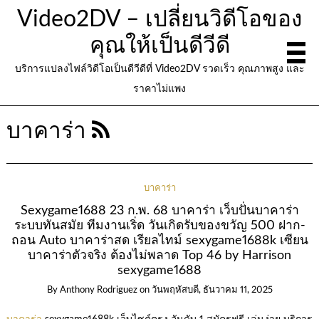
Video2DV – เปลี่ยนวิดีโอของ
คุณให้เป็นดีวีดี
บริการแปลงไฟล์วิดีโอเป็นดีวีดีที่ Video2DV รวดเร็ว คุณภาพสูง และ
ราคาไม่แพง
บาคาร่า
บาคาร่า
Sexygame1688 23 ก.พ. 68 บาคาร่า เว็บปั่นบาคาร่า
ระบบทันสมัย ทีมงานเริ่ด วันเกิดรับของขวัญ 500 ฝาก-
ถอน Auto บาคาร่าสด เรียลไทม์ sexygame1688k เซียน
บาคาร่าตัวจริง ต้องไม่พลาด Top 46 by Harrison
sexygame1688
By
Anthony Rodriguez
on
วันพฤหัสบดี, ธันวาคม 11, 2025