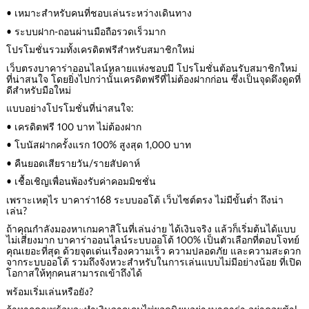
• เหมาะสำหรับคนที่ชอบเล่นระหว่างเดินทาง
• ระบบฝาก-ถอนผ่านมือถือรวดเร็วมาก
โปรโมชั่นรวมทั้งเครดิตฟรีสำหรับสมาชิกใหม่
เว็บตรงบาคาร่าออนไลน์หลายแห่งชอบมี โปรโมชั่นต้อนรับสมาชิกใหม่
ที่น่าสนใจ โดยยิ่งไปกว่านั้นเครดิตฟรีที่ไม่ต้องฝากก่อน ซึ่งเป็นจุดดึงดูดที่
ดีสำหรับมือใหม่
แบบอย่างโปรโมชั่นที่น่าสนใจ:
• เครดิตฟรี 100 บาท ไม่ต้องฝาก
• โบนัสฝากครั้งแรก 100% สูงสุด 1,000 บาท
• คืนยอดเสียรายวัน/รายสัปดาห์
• เชื้อเชิญเพื่อนพ้องรับค่าคอมมิชชั่น
เพราะเหตุไร บาคาร่า168 ระบบออโต้ เว็บไซต์ตรง ไม่มีขั้นต่ำ ถึงน่า
เล่น?
ถ้าคุณกำลังมองหาเกมคาสิโนที่เล่นง่าย ได้เงินจริง แล้วก็เริ่มต้นได้แบบ
ไม่เสี่ยงมาก บาคาร่าออนไลน์ระบบออโต้ 100% เป็นตัวเลือกที่ตอบโจทย์
คุณเยอะที่สุด ด้วยจุดเด่นเรื่องความเร็ว ความปลอดภัย และความสะดวก
จากระบบออโต้ รวมถึงจังหวะสำหรับในการเล่นแบบไม่มีอย่างน้อย ที่เปิด
โอกาสให้ทุกคนสามารถเข้าถึงได้
พร้อมเริ่มเล่นหรือยัง?