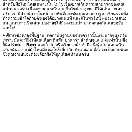
สำหรับมือใหม่โดยเฉพาะนั้น ไม่ใช่เรื่องยากเกินความสามารถของคุณ
แน่นอนขอรับ เนื่องจากเกมพนันบนเว็บไซต์ sagame มิได้เล่นยากเลย
ครับ เรามีคำอธิบายในหน้าเก่าพันที่แจ้งชัด คุณสามารถเล่าเรียนรวมทั้ง
ทำความเข้าใจด้วยตัวเองได้อย่างแน่แท้ และก็ในพาร์ทนี้ ผมจะมาเสนอ
แนะแนวทางเริ่มเล่นแบบง่ายๆไม่มีงงงวยแน่ๆ มาทดลองกันเลยขอรับ
เลทโก!
• ศึกษาข้อตกลงพื้นฐาน: กติกาพื้นฐานของบาคาร่านั้นง่ายมากๆนะครับ
เพราะมันจะมีฝั่งให้คุณเลือกเดิมพัน บาคาร่า สำคัญๆแค่ 3 ฝั่งเท่านั้น ซึ่ง
ก็คือ Banker, Player และก็ Tie หรือเรียกว่าฝั่งเจ้ามือ ฝั่งผู้เล่น และพนัน
เสมอนั่นเอง แม้ฝั่งไหนมีแต้มใกล้เคียงกับ 9 แต้มมากที่สุดจะเป็นฝ่ายชนะ
ซึ่งคุณจำเป็นจะต้องเลือกฝั่งให้ถูกเพียงเท่านั้นครับ