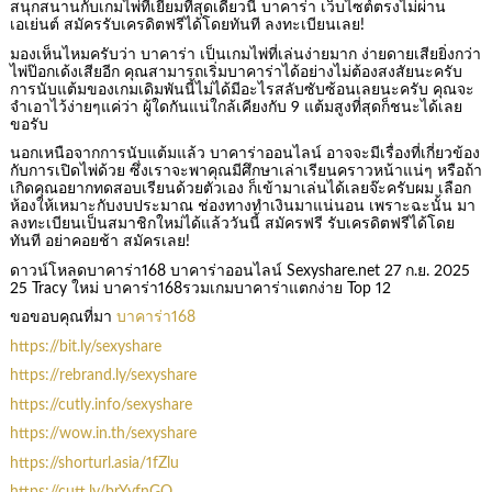
สนุกสนานกับเกมไพ่ที่เยี่ยมที่สุดเดี๋ยวนี้ บาคาร่า เว็บไซต์ตรงไม่ผ่าน
เอเย่นต์ สมัครรับเครดิตฟรีได้โดยทันที ลงทะเบียนเลย!
มองเห็นไหมครับว่า บาคาร่า เป็นเกมไพ่ที่เล่นง่ายมาก ง่ายดายเสียยิ่งกว่า
ไพ่ป๊อกเด้งเสียอีก คุณสามารถเริ่มบาคาร่าได้อย่างไม่ต้องสงสัยนะครับ
การนับแต้มของเกมเดิมพันนี้ไม่ได้มีอะไรสลับซับซ้อนเลยนะครับ คุณจะ
จำเอาไว้ง่ายๆแค่ว่า ผู้ใดกันแน่ใกล้เคียงกับ 9 แต้มสูงที่สุดก็ชนะได้เลย
ขอรับ
นอกเหนือจากการนับแต้มแล้ว บาคาร่าออนไลน์ อาจจะมีเรื่องที่เกี่ยวข้อง
กับการเปิดไพ่ด้วย ซึ่งเราจะพาคุณมีศึกษาเล่าเรียนคราวหน้าแน่ๆ หรือถ้า
เกิดคุณอยากทดสอบเรียนด้วยตัวเอง ก็เข้ามาเล่นได้เลยจ๊ะครับผม เลือก
ห้องให้เหมาะกับงบประมาณ ช่องทางทำเงินมาแน่นอน เพราะฉะนั้น มา
ลงทะเบียนเป็นสมาชิกใหม่ได้แล้ววันนี้ สมัครฟรี รับเครดิตฟรีได้โดย
ทันที อย่าคอยช้า สมัครเลย!
ดาวน์โหลดบาคาร่า168 บาคาร่าออนไลน์ Sexyshare.net 27 ก.ย. 2025
25 Tracy ใหม่ บาคาร่า168รวมเกมบาคาร่าแตกง่าย Top 12
ขอขอบคุณที่มา
บาคาร่า168
https://bit.ly/sexyshare
https://rebrand.ly/sexyshare
https://cutly.info/sexyshare
https://wow.in.th/sexyshare
https://shorturl.asia/1fZlu