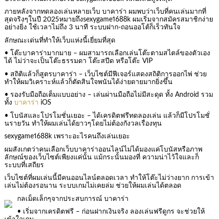
ภายหลังจากทดลองเล่นหลายเว็บ บาคาร่า ผมพบว่าเว็บที่คนเล่นมากที่
สุดจริงๆในปี 2025หมายถึงsexygame1688k ผมเริ่มจากสมัครสมาชิกง่าย
อย่างยิ่ง ใช้เวลาไม่ถึง 3 นาที ระบบฝาก-ถอนออโต้ก็เร็วทันใจ
ลักษณะเด่นที่ทำให้เว็บแห่งนี้เยี่ยมที่สุด
• โต๊ะบาคาร่ามากมาย – ผมสามารถเลือกเล่นโต๊ะตามสไตล์ของตัวเอง
ได้ ไม่ว่าจะเป็นโต๊ะธรรมดา โต๊ะสปีด หรือโต๊ะ VIP
• สถิติแล้วก็สูตรบาคาร่า – เว็บไซต์มีฟีเจอร์แสดงสถิติการออกไพ่ ช่วย
ทำให้ผมวิเคราะห์แล้วก็ตัดสินใจพนันได้ง่ายดายมากยิ่งขึ้น
• รองรับมือถือเต็มแบบอย่าง – เล่นผ่านมือถือไม่มีสะดุด ทั้ง Android รวม
ทั้ง
บาคาร่า
iOS
• โบนัสและโปรโมชั่นเยอะ – ได้เครดิตฟรีทดลองเล่น แล้วก็มีโปรโมชั่
นรายวัน ทำให้ผมเล่นได้ยาวๆโดยไม่ต้องกังวลเรื่องทุน
sexygame1688k เพราะอะไรคนถึงเล่นเยอะ
ผมสังเกตว่าคนเลือกเว็บบาคาร่าออนไลน์ไม่ได้มองแค่โบนัสหรือภาพ
ลักษณ์ของเว็บไซต์เพียงแค่นั้น แม้กระนั้นมองที่ ความน่าไว้ใจและก็
ระบบที่เสถียร
เว็บไซต์ที่ผมเล่นนี้มีคนออนไลน์ตลอดเวลา ทำให้โต๊ะไม่ว่างยาก การเข้า
เล่นไม่ต้องรอนาน ระบบเกมไม่เคยล่ม ช่วยให้ผมเล่นได้ตลอด
กลเม็ดเล็กๆจากประสบการณ์ บาคาร่า
• เริ่มจากเครดิตฟรี – ก่อนฝากเงินจริง ลองเล่นฟรีดูกร จะช่วยให้