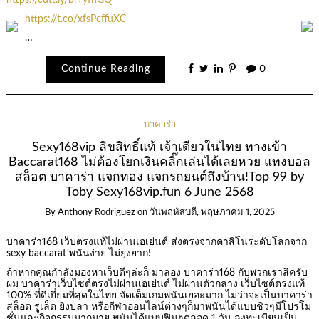
https://cutt.ly/brYyfnGQ
https://t.co/xfsPcffuXC
…
Continue Reading
0
บาคาร่า
Sexy168vip ลิขสิทธิ์แท้ เจ้าเดียวในไทย ทางเข้า
Baccarat168 ไม่ต้องโยกเงินคลิ๊กเล่นได้เลยหวย แทงบอล
สล็อต บาคาร่า แจกทอง แจกรถยนต์ถึงบ้าน!Top 99 by
Toby Sexy168vip.fun 6 June 2568
By
Anthony Rodriguez
on
วันพฤหัสบดี, พฤษภาคม 1, 2025
บาคาร่า168 เว็บตรงแท้ไม่ผ่านเอเย่นต์ ส่งตรงจากคาสิโนระดับโลกจาก
sexy baccarat พนันง่าย ไม่ยุ่งยาก!
ถ้าหากคุณกำลังมองหาเว็บดีๆล่ะก็ มาลอง บาคาร่า168 กับพวกเราสิครับ
ผม บาคาร่าเว็บไซต์ตรงไม่ผ่านเอเย่นต์ ไม่ผ่านตัวกลาง เว็บไซต์ตรงแท้
100% ที่ดีเยี่ยมที่สุดในไทย จัดเต็มเกมพนันเยอะมาก ไม่ว่าจะเป็นบาคาร่า
สล็อต รูเล็ต ยิงปลา หรือกีฬาออนไลน์ต่างๆก็มาพนันได้แบบชิวๆมีโปรโม
ชั่นและกิจกรรมมากมาย พนันได้แบบฟินๆตลอด 1 วัน ลงทะเบียนเป็น