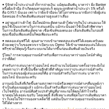
• รู้จักค่าน้ำประปาแล้วก็การจ่ายเงิน: แม้คุณเดิมพัน บาคาร่า ฝั่ง Banker
หรือฝั่งเจ้ามือ ถ้าเกิดคุณทายถูกล่ะก็ คุณจะถูกหักค่าน้ำประปา 5% หรือก็
คือ 0.95:1 นั่นเอง เพราะว่าฝั่งเจ้ามือจะได้โอกาสชนะมากยิ่งกว่าฝั่งผู้เล่น
นิดหน่อย ถ้าเกิดเดิมพันเสมอจ่ายสูงแต่ว่าเสี่ยง
• อย่าดูแต่ว่าเค้าไพ่: มือใหม่มักจะติดตามเค้าไพ่มากเกินไป เสนอแนะให้
คุณใช้เป็นแถวทางในการเล่นแค่นั้น แม้กระนั้นอย่าใช้เป็นตัวพิพากษา
ในการเลือกเดิมพันเด็ดขาด เชื่อเซ้นท์ของตนเอง เลือกเดิมพันในรอบที่
คุณเชื่อมั่นเพียงแค่นั้นก็พอเพียงนะครับ
• ทดลองเล่นฟรีได้: คุณสามารถเข้ามาทดสอบเล่นฟรีได้เลยคะครับผม
ด้วยเหตุว่าเว็บของพวกเราเปิดระบบ Demo ให้เข้ามาทดสอบเล่นได้แบบ
ฟรีๆช่วยให้คุณรู้เรื่องระบบเกมได้มากขึ้นก่อนเดิมพันด้วยเงินจริง
รู้ไหม? การควบคุมอารมณ์สำหรับเพื่อการเล่นบาคาร่าออนไลน์สำคัญ
กว่าที่คิด!
สำหรับการเล่นบาคาร่าออนไลน์ คนจำนวนไม่น้อยบางครั้งอาจจะยังไม่
เคยทราบว่า ตัวชี้เป็นชี้ตายอีกตัวที่สำคัญมากกว่าประสบการณ์สำหรับ
ในการเล่นของผู้เล่นเองเลยก็คือ อารมณ์สำหรับในการเล่น บาคาร่า
ออนไลน์ นั่นเองนะครับ
อารมณ์เป็นสิ่งที่เกิดขึ้นตามสภาพการณ์หรือเหตุการณ์ต่างๆที่มนุษย์เรา
จำเป็นต้องเจออยู่แล้ว แม้กระนั้นสำหรับเพื่อการเล่นบาคาร่าออนไลน์
เว็บไซต์นั่น อารมณ์คือตัวแปรสำคัญที่อาจจะก่อให้คุณได้กำไรหรือ
ขาดทุนได้เลยล่ะขอรับ โดยเหตุนี้ สิ่งที่เหมาะสมที่สุดในการเดิมพันบาคา
ร่า ก็เลยไม่ใช่การมองหาเคล็ดวิธี แต่มันเป็นการควบคุมอารมณ์ของตน
ให้ได้ต่างหาก