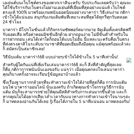
เอเย่นต์บนเว็บไซต์ตรงของพวกเราสินะครับ รับประกันเลยครับว่า คุณจะ
ได้ใช้บริการกับเว็บตรงไม่ผ่านเอเย่นต์ที่เยี่ยมที่สุดอย่างแน่แท้ เว็บไซต์
ตรงแท้ 100% มาพร้อมเกมพนันยอดนิยมอย่างบาคาร่า วิธีเล่นง่าย กติกา
เข้าใจได้แน่นอน สนุกกับเกมเดิมพันที่เหมาะสมที่สุดได้ทุกวี่ทุกวันตลอด
24 ชั่วโมง
บาคาร่า มีโปรโมชั่นแล้วก็กิจกรรมซัพพอร์ตมากมาย จัดเต็มทั้งเครดิตฟรี
รับยอดเสีย หรือค่าคอมมิชชั่นอีกด้วย ฝากถอนง่าย ไม่มีขั้นต่ำสำหรับใน
การฝากถอน เล่นได้เท่าใดก็ถอนได้แบบไม่อั้น นี่แหละนะครับคือเว็บตรง
ที่ส่งตรงคาสิโนระดับนานาชาติที่ยอดเยี่ยมถึงมือคุณ แม้คุณพร้อมแล้วล่ะ
ก็ สมัครเป็นสมาชิกเลย!
วิธีนับแต้ม บาคาร่า168 แบบง่ายๆเข้าใจได้ข้างใน 5 นาทีเท่านั้น!
สำหรับผู้ใดกันแน่ที่เพิ่งเริ่มเล่นบาคาร่า168 ล่ะก็ สิ่งที่สำคัญที่สุดเลย
ก็คือ กติกาการพนันนั่นเองขอรับ แน่ๆว่า เมื่อคุณตกลงใจเล่นบาคาร่า
คุณก็บางครั้งอาจจะเรียนรู้ข้อมูลมาบ้างแล้ว
ซึ่งเรื่องฐานรากกล้วยๆที่จะทำความเข้าใจได้ง่ายที่สุดก็คือ การนับแต้ม
บนไพ่ บาคาร่าออนไลน์ นั่นเองครับ ถ้าเกิดคุณเข้าใจกรรมวิธีการนับ
แต้ม มันก็จะสามารถช่วยให้คุณมีสติสำหรับการเล่นมากขึ้นด้วย และก็
หากคุณไม่ได้อยากเสียเวล่ำเวลากับแนวทางการทำความเข้าใจนานๆล่ะ
ก็ มาทดลองอ่านกันได้เลย รู้เรื่องได้ภายใน 5 นาทีแน่นอน มาทดลองกัน!