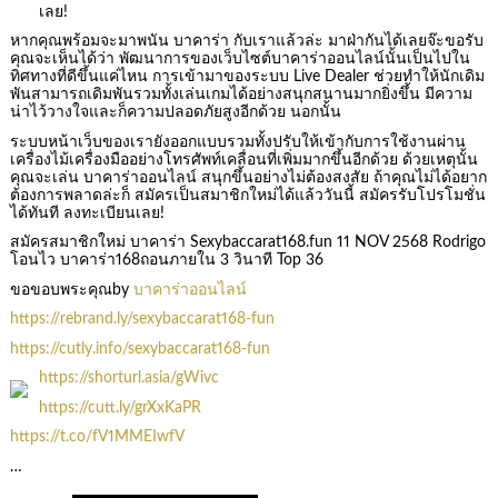
เลย!
หากคุณพร้อมจะมาพนัน บาคาร่า กับเราแล้วล่ะ มาฝ่ากันได้เลยจ๊ะขอรับ
คุณจะเห็นได้ว่า พัฒนาการของเว็บไซต์บาคาร่าออนไลน์นั้นเป็นไปใน
ทิศทางที่ดีขึ้นแค่ไหน การเข้ามาของระบบ Live Dealer ช่วยทำให้นักเดิม
พันสามารถเดิมพันรวมทั้งเล่นเกมได้อย่างสนุกสนานมากยิ่งขึ้น มีความ
น่าไว้วางใจและก็ความปลอดภัยสูงอีกด้วย นอกนั้น
ระบบหน้าเว็บของเรายังออกแบบรวมทั้งปรับให้เข้ากับการใช้งานผ่าน
เครื่องไม้เครื่องมืออย่างโทรศัพท์เคลื่อนที่เพิ่มมากขึ้นอีกด้วย ด้วยเหตุนั้น
คุณจะเล่น บาคาร่าออนไลน์ สนุกขึ้นอย่างไม่ต้องสงสัย ถ้าคุณไม่ได้อยาก
ต้องการพลาดล่ะก็ สมัครเป็นสมาชิกใหม่ได้แล้ววันนี้ สมัครรับโปรโมชั่น
ได้ทันที ลงทะเบียนเลย!
สมัครสมาชิกใหม่ บาคาร่า Sexybaccarat168.fun 11 NOV 2568 Rodrigo
โอนไว บาคาร่า168ถอนภายใน 3 วินาที Top 36
ขอขอบพระคุณby
บาคาร่าออนไลน์
https://rebrand.ly/sexybaccarat168-fun
https://cutly.info/sexybaccarat168-fun
https://shorturl.asia/gWivc
https://cutt.ly/grXxKaPR
https://t.co/fV1MMEIwfV
…