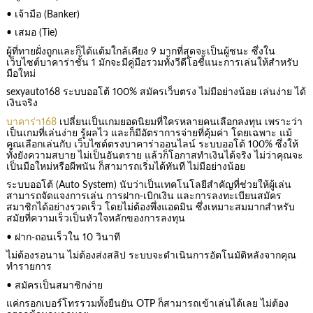
• เจ้ามือ (Banker)
• เสมอ (Tie)
ผู้ที่ทายฝั่งถูกและก็ได้แต้มใกล้เคียง 9 มากที่สุดจะเป็นผู้ชนะ ซึ่งใน
เว็บไซต์บาคาร่าชั้น 1 มักจะมีคู่มือรวมทั้งวีดีโอชี้แนะการเล่นให้สำหรับ
มือใหม่
sexyauto168 ระบบออโต้ 100% สมัครเว็บตรง ไม่มีอย่างน้อย เล่นง่าย ได้
เงินจริง
บาคาร่า168
เปลี่ยนเป็นเกมยอดนิยมที่ใครหลายคนเลือกลงทุน เพราะว่า
เป็นเกมที่เล่นง่าย รู้ผลไว และก็มีอัตราการจ่ายที่คุ้มค่า โดยเฉพาะ แม้
คุณเลือกเล่นกับ เว็บไซต์ตรงบาคาร่าออนไลน์ ระบบออโต้ 100% ซึ่งให้
ทั้งยังความสบาย ไม่เป็นอันตราย แล้วก็โอกาสทำเงินได้จริง ไม่ว่าคุณจะ
เป็นมือใหม่หรือผีพนัน ก็สามารถเริ่มได้ทันที ไม่มีอย่างน้อย
ระบบออโต้ (Auto System) นับว่าเป็นเทคโนโลยีสำคัญที่ช่วยให้ผู้เล่น
สามารถจัดแจงการเล่น การฝาก-เบิกเงิน และการลงทะเบียนสมัคร
สมาชิกได้อย่างรวดเร็ว โดยไม่ต้องพึ่งแอดมิน ซึ่งเหมาะสมมากสำหรับ
สมัยที่ความเร็วเป็นหัวใจหลักของการลงทุน
• ฝาก-ถอนเร็วใน 10 วินาที
ไม่ต้องรอนาน ไม่ต้องส่งสลิป ระบบจะดำเนินการอัตโนมัติหลังจากคุณ
ทำรายการ
• สมัครเป็นสมาชิกง่าย
แค่กรอกเบอร์โทรรวมทั้งยืนยัน OTP ก็สามารถเข้าเล่นได้เลย ไม่ต้อง