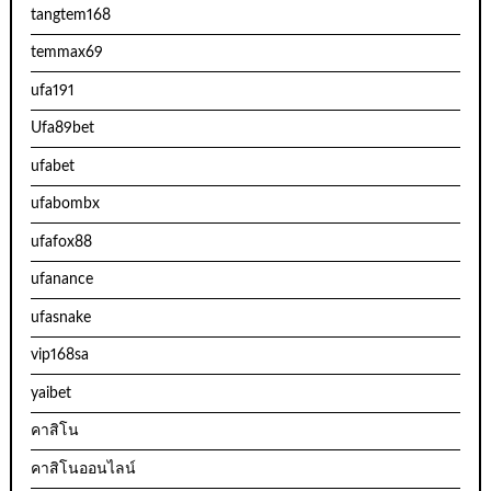
tangtem168
temmax69
ufa191
Ufa89bet
ufabet
ufabombx
ufafox88
ufanance
ufasnake
vip168sa
yaibet
คาสิโน
คาสิโนออนไลน์