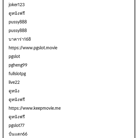
joker123
ดูหนังฟรี
pussy888
pussy888
บาคาร่า168
https://www.pgslot.movie
pgslot
pgheng99
fullslotpg
live22
ดูหนัง
ดูหนังฟรี
https://www.keepmovie.me
ดูหนังฟรี
pgslot77
ปั่นแตก66