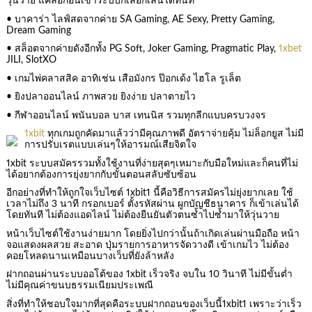
วุ่นวาย แค่ล็อกอินเข้าระบบก็เลือกเล่นได้ทันที
• บาคาร่า ไลฟ์สดจากค่าย SA Gaming, AE Sexy, Pretty Gaming,
Dream Gaming
• สล็อตจากค่ายดังอีกทั้ง PG Soft, Joker Gaming, Pragmatic Play,
1xbet
JILI, SlotXO
• เกมไพ่คลาสสิค อาทิเช่น เสือมังกร ป๊อกเด้ง ไฮโล รูเล็ต
• ยิงปลาออนไลน์ ภาพสวย ยิงง่าย ปลาตายไว
• กีฬาออนไลน์ พนันบอล บาส เทนนิส รวมทุกลีกแบบครบวงจร
1xbit
ทุกเกมถูกคัดมาแล้วว่ามีคุณภาพดี อัตราจ่ายคุ้ม ไม่ล็อกยูส ไม่มี
การปรับเรตแบบเล่นๆให้อารมณ์เสียจิตใจ
1xbit ระบบสมัครรวมทั้งใช้งานที่ง่ายสุดๆเหมาะกับมือใหม่และก็คนที่ไม่
ได้อยากต้องการยุ่งยากกับขั้นตอนสลับซับซ้อน
อีกอย่างที่ทำให้ถูกใจเว็บไซต์ 1xbit1 นี้คือวิธีการสมัครไม่ยุ่งยากเลย ใช้
เวลาไม่ถึง 3 นาที กรอกเบอร์ ตั้งรหัสผ่าน ผูกบัญชีธนาคาร ก็เข้าเล่นได้
โดยทันที ไม่ต้องแอดไลน์ ไม่ต้องยืนยันตัวตนซ้ำไปซ้ำมาให้วุ่นวาย
หน้าเว็บไซต์ใช้งานง่ายมาก โดยยิ่งไปกว่านั้นถ้าเกิดเล่นผ่านมือถือ หน้า
จอแสดงผลสวย สะอาด ปุ่มรายการอาหารจัดวางดี เข้าเกมไว ไม่ต้อง
คอยโหลดนานเหมือนบางเว็บที่ยังล้าหลัง
ฝากถอนผ่านระบบออโต้ของ 1xbit เร็วจริง จบใน 10 วินาที ไม่มีขั้นต่ำ
ไม่มีคุณค่าขนบธรรมเนียมประเพณี
สิ่งที่ทำให้ชอบใจมากที่สุดคือระบบฝากถอนของเว็บนี้1xbit1 เพราะว่าเร็ว