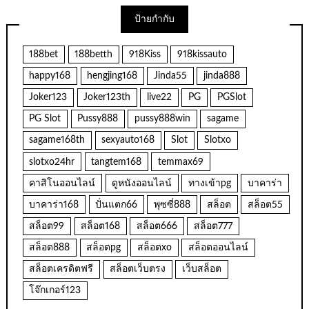
ป้ายกำกับ
188bet
188betth
918Kiss
918kissauto
happy168
hengjing168
Jinda55
jinda888
Joker123
Joker123th
live22
PG
PGSlot
PG Slot
Pussy888
pussy888win
sagame
sagame168th
sexyauto168
Slot
Slotxo
slotxo24hr
tangtem168
temmax69
คาสิโนออนไลน์
ดูหนังออนไลน์
ทางเข้าpg
บาคาร่า
บาคาร่า168
ปั่นแตก66
พุซซี่888
สล็อต
สล็อต55
สล็อต99
สล็อต168
สล็อต666
สล็อต777
สล็อต888
สล็อตpg
สล็อตxo
สล็อตออนไลน์
สล็อตเครดิตฟรี
สล็อตเว็บตรง
เว็บสล็อต
โจ๊กเกอร์123