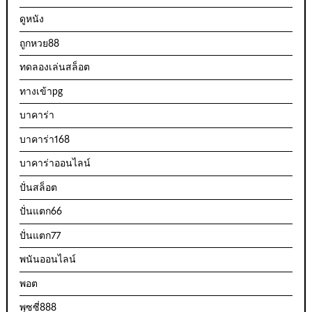
ดูหนัง
ถูกหวย88
ทดลองเล่นสล็อต
ทางเข้าpg
บาคาร่า
บาคาร่า168
บาคาร่าออนไลน์
ปั่นสล็อต
ปั่นแตก66
ปั่นแตก77
พนันออนไลน์
พอต
พุซซี่888