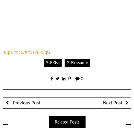
https://t.co/KYSavBKEqG
918Kiss
918kissauto
0
Previous Post
Next Post
Related Posts