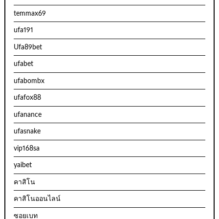
temmax69
ufa191
Ufa89bet
ufabet
ufabombx
ufafox88
ufanance
ufasnake
vip168sa
yaibet
คาสิโน
คาสิโนออนไลน์
ซอยเบท