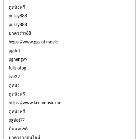
ดูหนังฟรี
pussy888
pussy888
บาคาร่า168
https://www.pgslot.movie
pgslot
pgheng99
fullslotpg
live22
ดูหนัง
ดูหนังฟรี
https://www.keepmovie.me
ดูหนังฟรี
pgslot77
ปั่นแตก66
บาคาร่าออนไลน์