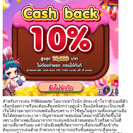
สำหรับการเล่น 918kissauto ไม่มากเท่าไรนัก มักจะเข้าใจว่าตัวเองมีตัว
เลือกน้อยกว่าหรือจะต้องเสี่ยงหนักกว่าอยู่แล้ว ถึงแม้สล็อตจะเป็นเกมที่
เริ่มได้ง่ายดายกว่าเกมพนันอื่นๆเพราะว่าใช้ทุนไม่สูงรวมทั้งเล่นผ่านมือ
ถือได้ตลอดระยะเวลา ปัญหาของสายทุนน้อยโดยมากมิได้เกิดขึ้นได้
เพราะมีสาเหตุเนื่องมาจากการเล่นหนักแล้วหมดทุนเร็วหรือดวงไม่ดี
อย่างเดียวครับผม แต่ว่ามันมีเหตุที่เกิดจากการเลือกเกมที่ไม่เข้ากัน
ต้นแบบการเล่นด้วย ถ้าพวกเราสามารถปรับขั้นตอนการเลือกเกม