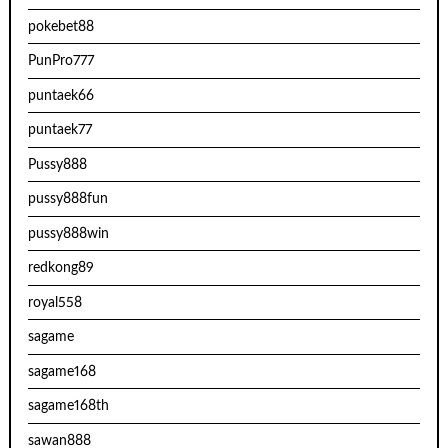
pokebet88
PunPro777
puntaek66
puntaek77
Pussy888
pussy888fun
pussy888win
redkong89
royal558
sagame
sagame168
sagame168th
sawan888