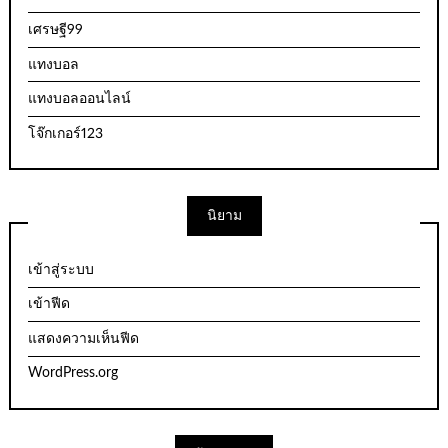
เศรษฐี99
แทงบอล
แทงบอลออนไลน์
โจ๊กเกอร์123
นิยาม
เข้าสู่ระบบ
เข้าฟีด
แสดงความเห็นฟีด
WordPress.org