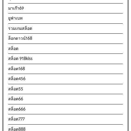
มาเก๊า69
ยูฟ่าเบท
รวมเกมสล็อต
ล็อกดาวน์168
สล็อต
สล็อต 918kiss
สล็อต168
สล็อต456
สล็อต55
สล็อต66
สล็อต666
สล็อต777
สล็อต888