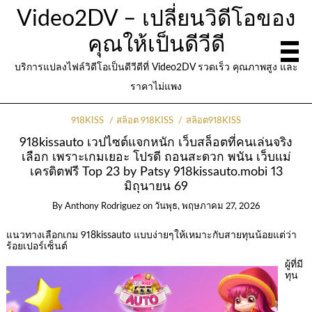
Video2DV – เปลี่ยนวิดีโอของ
คุณให้เป็นดีวีดี
บริการแปลงไฟล์วิดีโอเป็นดีวีดีที่ Video2DV รวดเร็ว คุณภาพสูง และ
ราคาไม่แพง
918KISS
สล็อต 918KISS
สล็อต918KISS
918kissauto เวปไซต์แจกหนัก เว็บสล็อตที่คนเล่นจริง
เลือก เพราะเกมเยอะ โปรดี ถอนสะดวก พนัน เว็บแม่
เครดิตฟรี Top 23 by Patsy 918kissauto.mobi 13
มิถุนายน 69
By
Anthony Rodriguez
on
วันพุธ, พฤษภาคม 27, 2026
แนวทางเลือกเกม 918kissauto แบบง่ายๆให้เหมาะกับสายทุนน้อยแต่ว่า
ร้อยเปอร์เซ็นต์
ผู้ที่มี
ทุน