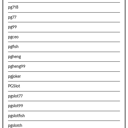
pg718
pg77
pg99
pgceo
pgfish
pgheng
pgheng99
pgjoker
PGSlot
pgslot77
pgslot99
pgslotfish
pgslotth