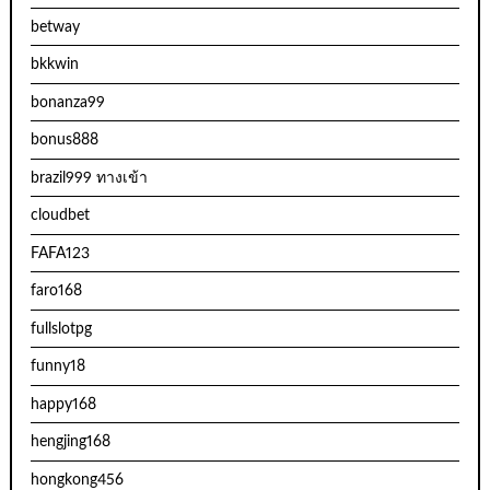
betway
bkkwin
bonanza99
bonus888
brazil999 ทางเข้า
cloudbet
FAFA123
faro168
fullslotpg
funny18
happy168
hengjing168
hongkong456