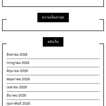
ความเห็นล่าสุด
คลังเก็บ
สิงหาคม 2026
กรกฎาคม 2026
มิถุนายน 2026
พฤษภาคม 2026
เมษายน 2026
มีนาคม 2026
กุมภาพันธ์ 2026