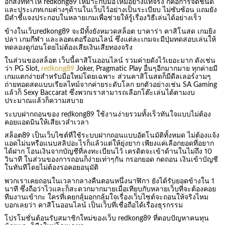
อีกสิ่งที่ทำให้ redkong89 เหมาะกับมือใหม่อย่างแท้จริง ก็คือการจัดชนิด
และประเภทเกมต่างๆด้านในเว็บไว้อย่างเป็นระเบียบ ไม่ซับซ้อน แถมยัง
มีคำชี้แจงประกอบในหลายเกมเพื่อช่วยให้รู้เรื่องวิธีเล่นได้อย่างเร็ว
ข้างในเว็บredkong89 จะมีทั้งยังหมวดสล็อต บาคาร่า คาสิโนสด เกมยิง
ปลา เกมกีฬา และลอตเตอรี่ออนไลน์ ซึ่งแต่ละเกมจะมีปุ่มทดสอบเล่นให้
ทดลองดูก่อนโดยไม่ต้องเสียเงินเสียทองจริง
ในส่วนของสล็อต เว็บนี้คาสิโนออนไลน์ รวมค่ายดังไว้เยอะมาก ดังเช่น
ว่า PG Slot,
redkong89
Joker, Pragmatic Play อื่นๆอีกมากมาย ทุกค่ายมี
เกมแตกง่ายสำหรับมือใหม่โดยเฉพาะ ส่วนคาสิโนสดก็มีดีลเลอร์งามๆ
ถ่ายทอดสดแบบเรียลไทม์จากค่ายระดับโลก ยกตัวอย่างเช่น SA Gaming
แล้วก็ Sexy Baccarat ซึ่งพวกเราสามารถเลือกโต๊ะเล่นได้ตามงบ
ประมาณแล้วก็ความสบาย
ระบบฝากถอนของ redkong89 ใช้งานง่ายรวมทั้งเร็วทันใจแบบไม่ต้อง
คอยแอดมินให้เสียเวล่ำเวลา
สล็อต89 เป็นเว็บไซต์ที่ใช้ระบบฝากถอนแบบอัตโนมัติทั้งหมด ไม่ต้องแจ้ง
แอดไม่นหรือแนบสลิปอะไรก็แล้วแต่ให้ยุ่งยาก เพียงแค่เลือกยอดที่อยาก
ได้ฝาก โอนเงินจากบัญชีที่ลงทะเบียนไว้ เครดิตจะเข้าด้านในไม่ถึง 10
วินาที ในส่วนของการถอนก็ง่ายเท่าๆกัน กรอกยอด กดถอน เงินเข้าบัญชี
ในทันทีโดยไม่ต้องรอคอยอนุมัติ
พวกเราเคยถอนในเวลากลางคืนตอนหนึ่งนาฬิกา ยังได้รับยอดข้างใน 1
นาที ซึ่งถือว่าไวและก็สะดวกมากมายเมื่อเทียบกับหลายเว็บที่จะต้องคอย
ทีมงานเข้ากะ ใครที่เคยกลุ้มอกกลุ้มใจเรื่องเว็บไซต์จะถอนให้จริงไหม
บอกเลยว่า คาสิโนออนไลน์ เป็นเว็บที่เชื่อถือได้เรื่องธุรกรรม
โปรโมชั่นต้อนรับสมาชิกใหม่ของเว็บ redkong89 ที่ตอบปัญหาคนทุน