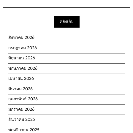
คลังเก็บ
สิงหาคม 2026
กรกฎาคม 2026
มิถุนายน 2026
พฤษภาคม 2026
เมษายน 2026
มีนาคม 2026
กุมภาพันธ์ 2026
มกราคม 2026
ธันวาคม 2025
พฤศจิกายน 2025