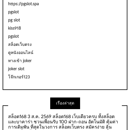
https://pgslot.spa
pgslot
pg slot
kiss918
pgslot
สล็อตเว็บตรง
ดูหนังออนไลน์
ทางเข้า joker
joker slot
โจ๊กเกอร์123
เรื่องล่าสุด
สล็อต168 3 ส.ค. 2569 สล็อต168 เว็บเดียวครบ ทั้งสล็อต
และบาคาร่า ชวนเพื่อนรับ 100 ฝาก-ถอน อัตโนมัติ คุ้มค่า
การเดิมพัน ที่สุดในวงการ สล็อตเว็บตรง สมัครง่าย ลุ้น