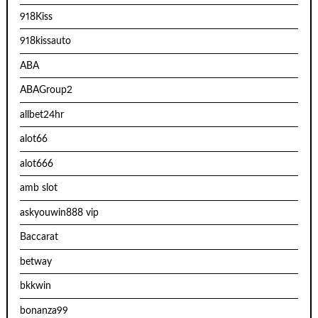
918Kiss
918kissauto
ABA
ABAGroup2
allbet24hr
alot66
alot666
amb slot
askyouwin888 vip
Baccarat
betway
bkkwin
bonanza99