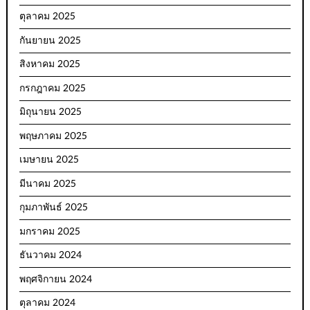
ตุลาคม 2025
กันยายน 2025
สิงหาคม 2025
กรกฎาคม 2025
มิถุนายน 2025
พฤษภาคม 2025
เมษายน 2025
มีนาคม 2025
กุมภาพันธ์ 2025
มกราคม 2025
ธันวาคม 2024
พฤศจิกายน 2024
ตุลาคม 2024