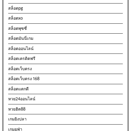
สล็อตpg
สล็อตxo
สล็อตพุซซี่
สล็อตมันนี่เกม
สล็อตออนไลน์
สล็อตเครดิตฟรี
สล็อตเว็บตรง
สล็อตเว็บตรง 168
สล็อตแตกดี
หวย24ออนไลน์
หวยฮิต88
เกมยิงปลา
เกมยูฟ่า