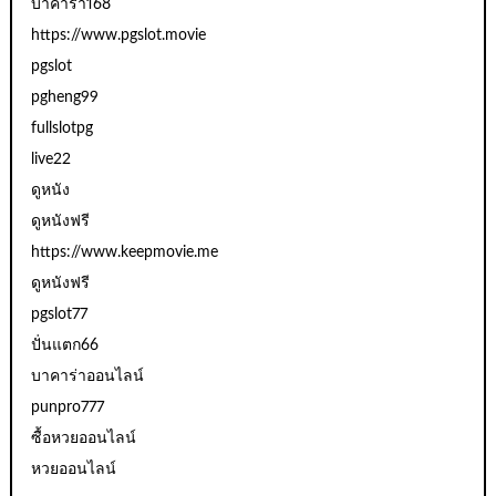
บาคาร่า168
https://www.pgslot.movie
pgslot
pgheng99
fullslotpg
live22
ดูหนัง
ดูหนังฟรี
https://www.keepmovie.me
ดูหนังฟรี
pgslot77
ปั่นแตก66
บาคาร่าออนไลน์
punpro777
ซื้อหวยออนไลน์
หวยออนไลน์