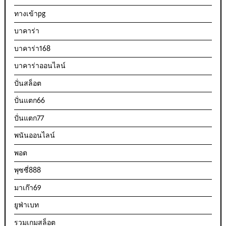
ทางเข้าpg
บาคาร่า
บาคาร่า168
บาคาร่าออนไลน์
ปั่นสล็อต
ปั่นแตก66
ปั่นแตก77
พนันออนไลน์
พอต
พุซซี่888
มาเก๊า69
ยูฟ่าเบท
รวมเกมสล็อต