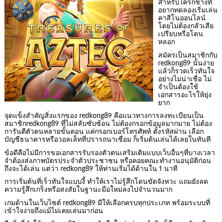
สำหรับใครก็ช่างที่
อยากทดลองเริ่มเล่น
คาสิโนออนไลน์
โดยไม่ต้องกลัวเสีย
เปรียบหรือโดน
หลอก
สมัครเป็นสมาชิกกับ
redkong89 นั้นง่าย
แล้วก็รวดเร็วทันใจ
อย่างไม่น่าเชื่อ ไม่
จำเป็นต้องใช้
เอกสารอะไรให้ยุ่ง
ยาก
จุดแข็งสำคัญสิ่งแรกของ redkong89 คือแนวทางการลงทะเบียนเป็น
สมาชิกredkong89 ที่ไม่สลับซับซ้อน ไม่ต้องกรอกข้อมูลมากมาย ไม่ต้อง
การันตีตัวตนหลายขั้นตอน แค่กรอกเบอร์โทรศัพท์ ตั้งรหัสผ่าน เลือก
บัญชีธนาคารหรือวอลเล็ทที่ปรารถนาเชื่อม ก็เริ่มต้นเล่นได้เลยในทันที
ข้อดีคือไม่มีการขอเอกสารรับรองตัวตนเสริมเติมแบบเว็บอื่นๆที่บางเวลา
จำต้องส่งภาพบัตรประจำตัวประชาชน หรือคอยคณะทำงานอนุมัติก่อน
ถึงจะได้เล่น แต่ว่า redkong89 ให้ท่านเริ่มได้ด้านใน 1 นาที
การเริ่มต้นที่เร็วทันใจแบบงี้ ทำให้เราไม่รู้สึกโดนขัดจังหวะ แถมยังลด
ความรู้สึกเกร็งหรือสงสัยในฐานะมือใหม่ลงไปจำนวนมาก
เกมด้านในเว็บไซต์ redkong89 มีให้เลือกครบทุกประเภท พร้อมระบบที่
เข้าใจง่ายถึงแม้ไม่เคยเล่นมาก่อน