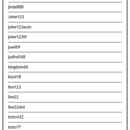
jinda888
Joker123
joker123auto
joker123th
juad69
judhai168
kingdom66
kiss918
lion123
live22
live22slot
lotto432
lotto77