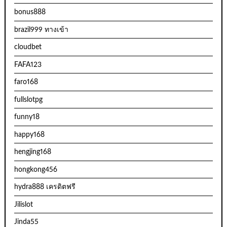
bonus888
brazil999 ทางเข้า
cloudbet
FAFA123
faro168
fullslotpg
funny18
happy168
hengjing168
hongkong456
hydra888 เครดิตฟรี
Jilislot
Jinda55