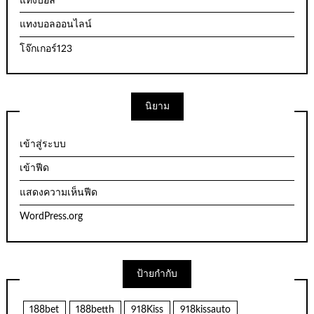
แทงบอล
แทงบอลออนไลน์
โจ๊กเกอร์123
นิยาม
เข้าสู่ระบบ
เข้าฟีด
แสดงความเห็นฟีด
WordPress.org
ป้ายกำกับ
188bet
188betth
918Kiss
918kissauto