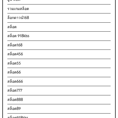
รวมเกมสล็อต
ล็อกดาวน์168
สล็อต
สล็อต 918kiss
สล็อต168
สล็อต456
สล็อต55
สล็อต66
สล็อต666
สล็อต777
สล็อต888
สล็อต89
สล็อต918kiss