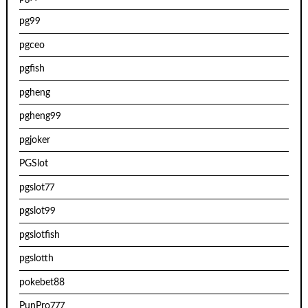
pg99
pgceo
pgfish
pgheng
pgheng99
pgjoker
PGSlot
pgslot77
pgslot99
pgslotfish
pgslotth
pokebet88
PunPro777