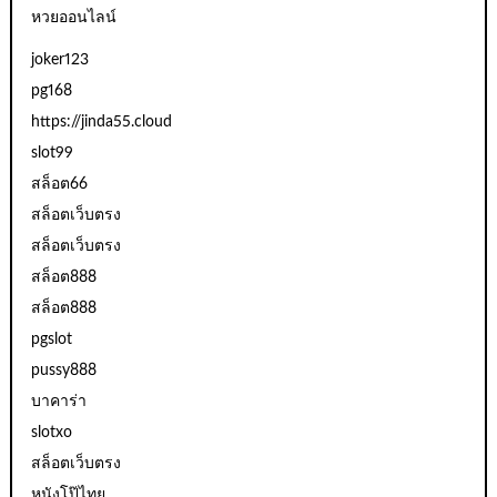
หวยออนไลน์
joker123
pg168
https://jinda55.cloud
slot99
สล็อต66
สล็อตเว็บตรง
สล็อตเว็บตรง
สล็อต888
สล็อต888
pgslot
pussy888
บาคาร่า
slotxo
สล็อตเว็บตรง
หนังโป๊ไทย