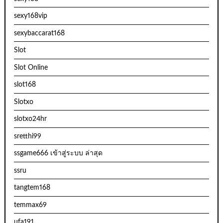
sexy168vip
sexybaccarat168
Slot
Slot Online
slot168
Slotxo
slotxo24hr
sretthi99
ssgame666 เข้าสู่ระบบ ล่าสุด
ssru
tangtem168
temmax69
ufa191