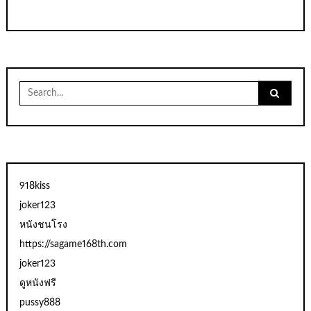
Search
for:
918kiss
joker123
หนังชนโรง
https://sagame168th.com
joker123
ดูหนังฟรี
pussy888