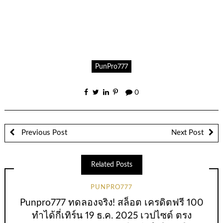
PunPro777
0
Previous Post
Next Post
Related Posts
PUNPRO777
Punpro777 ทดลองจริง! สล็อต เครดิตฟรี 100
ทำได้กี่เทิร์น 19 ธ.ค. 2025 เวปไซต์ ตรง