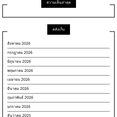
ความเห็นล่าสุด
คลังเก็บ
สิงหาคม 2026
กรกฎาคม 2026
มิถุนายน 2026
พฤษภาคม 2026
เมษายน 2026
มีนาคม 2026
กุมภาพันธ์ 2026
มกราคม 2026
ธันวาคม 2025