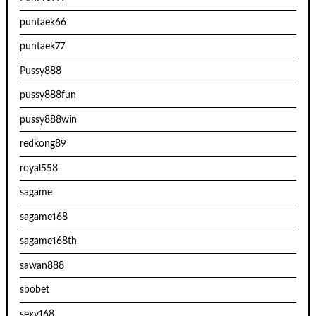
puntaek66
puntaek77
Pussy888
pussy888fun
pussy888win
redkong89
royal558
sagame
sagame168
sagame168th
sawan888
sbobet
sexy168