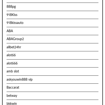
888pg
918Kiss
918kissauto
ABA
ABAGroup2
allbet24hr
alot66
alot666
amb slot
askyouwin888 vip
Baccarat
betway
bkkwin