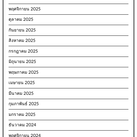
พฤศจิกายน 2025
ตุลาคม 2025
กันยายน 2025
สิงหาคม 2025
กรกฎาคม 2025
มิถุนายน 2025
พฤษภาคม 2025
เมษายน 2025
มีนาคม 2025
กุมภาพันธ์ 2025
มกราคม 2025
ธันวาคม 2024
พฤศจิกายน 2024