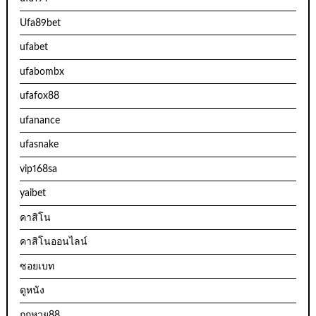
Ufa89bet
ufabet
ufabombx
ufafox88
ufanance
ufasnake
vip168sa
yaibet
คาสิโน
คาสิโนออนไลน์
ซอยเบท
ดูหนัง
ถูกหวย88