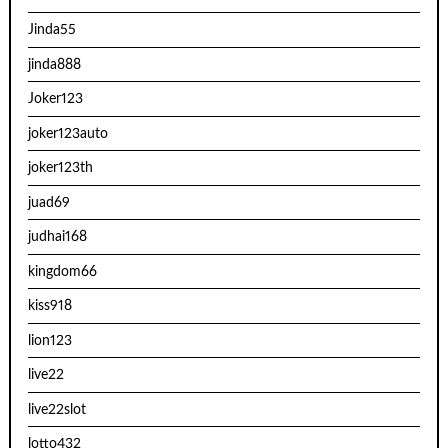
Jinda55
jinda888
Joker123
joker123auto
joker123th
juad69
judhai168
kingdom66
kiss918
lion123
live22
live22slot
lotto432