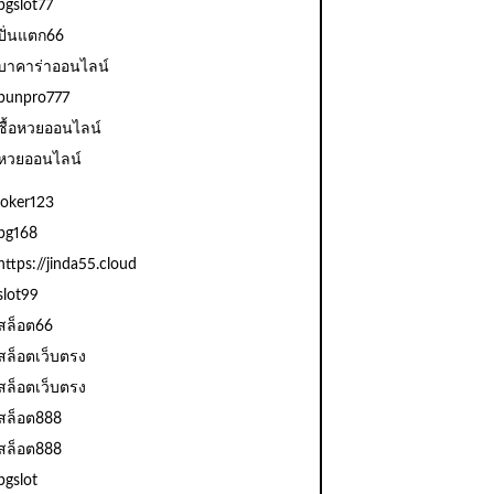
pgslot77
ปั่นแตก66
บาคาร่าออนไลน์
punpro777
ซื้อหวยออนไลน์
หวยออนไลน์
joker123
pg168
https://jinda55.cloud
slot99
สล็อต66
สล็อตเว็บตรง
สล็อตเว็บตรง
สล็อต888
สล็อต888
pgslot