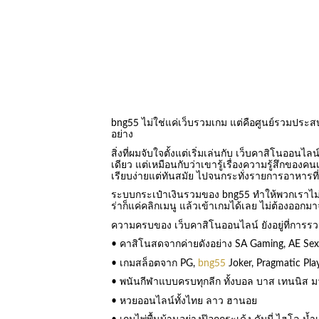
bng55 ไม่ใช่แค่เว็บรวมเกม แต่คือศูนย์รวมประสบก
อย่าง
สิ่งที่ผมจับใจตั้งแต่เริ่มเล่นกับ เว็บคาสิโนออนไลน
เดียว แต่เหมือนกับว่าเขารู้เรื่องความรู้สึกของคน
เรียบง่ายแต่ทันสมัย ไปจนกระทั่งรายการอาหารที่แ
ระบบกระเป๋าเงินรวมของ bng55 ทำให้พวกเราไม่
ร่าก็แค่คลิกเมนู แล้วเข้าเกมได้เลย ไม่ต้องออกม
ความครบของ เว็บคาสิโนออนไลน์ ยังอยู่ที่การรว
• คาสิโนสดจากค่ายดังอย่าง SA Gaming, AE Sex
• เกมสล็อตจาก PG,
bng55
Joker, Pragmatic Pla
• พนันกีฬาแบบครบทุกลีก ทั้งบอล บาส เทนนิส ม
• หวยออนไลน์ทั้งไทย ลาว ฮานอย