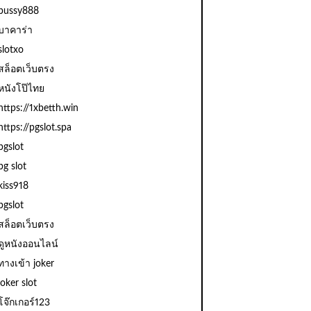
pussy888
บาคาร่า
slotxo
สล็อตเว็บตรง
หนังโป๊ไทย
https://1xbetth.win
https://pgslot.spa
pgslot
pg slot
kiss918
pgslot
สล็อตเว็บตรง
ดูหนังออนไลน์
ทางเข้า joker
joker slot
โจ๊กเกอร์123