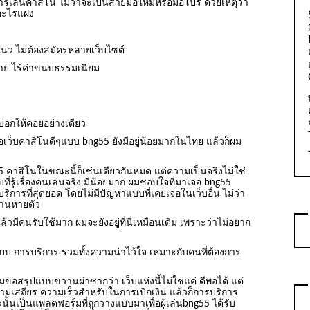
บการเล่นคาสิโน ไม่ว่าจะเป็นสายมือใหม่หรือมือโปร ด้วยเหตุว่า
ีอะไรแฝง
กแนว ไม่ต้องสมัครหลายเว็บไซต์
าย ไร้ค่าขนบธรรมเนียม
่บอกให้คอยอย่างเดียว
เว็บคาสิโนดีๆแบบ bng55 ยังมีอยู่น้อยมากในไทย แล้วก็ผม
 คาสิโนในขณะนี้ก็เช่นเดียวกันหมด แต่ความเป็นจริงไม่ใช่
ี่รู้เรื่องคนเล่นจริง มีน้อยมาก ผมชอบใจที่มาเจอ bng55
้บริการที่สุดยอด โดยไม่มีปัญหาแบบที่เคยเจอในเว็บอื่น ไม่ว่า
งานหายตัว
ล้วมีคนรับใช้มาก ผมจะยังอยู่ที่นี่เหมือนเดิม เพราะว่าไม่อยาก
ระบบ การบริการ รวมทั้งความน่าไว้ใจ เหมาะกับคนที่ต้องการ
มขอสรุปแบบขวานผ่าซากว่า เว็บแห่งนี้ไม่ใช่แค่ ดีพอได้ แต่
วามเสถียร ความเร็วสำหรับในการเบิกเงิน แล้วก็การบริการ
ั้นเป็นแพลตฟอร์มที่ถูกวางแบบมาเพื่อผู้เล่นbng55 ได้รับ