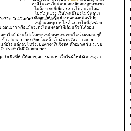
คาสิโนออนไลน์แบบลองผิดลองถูกมามาก
ไม่น้อยเลยทีเดียว กล่าวได้ว่าเว็บไหน
โปรโมทแรง เว็บไหนมีโปรโมชั่นดูน่า
ดึงดูด ก็จำเป็นต้องทดลองสมัครไปดู
เหมือนจะทุกเว็บไซต์ แต่ว่าในที่สุดชอบ
บ ถอนยาก หรือแม้กระทั้งโดนหลอกให้เติมแล้วมิได้ถอน
สิโนออนไลน์ ผ่านโปรโมทบนหน้าเพจเกมออนไลน์ มองผ่านๆก็
ลิกเข้าไปมอง รายละเอียดในหน้าเว็บมันดูจริง กว่าหลาย
ันล่อใจ แต่กลับโชว์ระบบต่างๆที่แจ้งชัด ตัวอย่างเช่น ระบบ
รับประกันไม่มีอั้นถอน ฯลฯ
ุดกำเนิดที่ทำให้ผมหยุดการตามหาเว็บไซต์ใหม่ ด้วยเหตุว่า