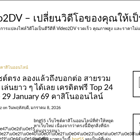
2DV – เปลี่ยนวิดีโอของคุณให้เป็น
ิการแปลงไฟล์วิดีโอเป็นดีวีดีที่ Video2DV รวดเร็ว คุณภาพสูง และราคาไม่
็บคาสิโนออนไลน์
ไซต์ตรง ลองแล้วถึงบอกต่อ สายรวม
เล่นยาว ๆ ได้เลย เครดิตฟรี Top 24
29 January 69 คาสิโนออนไลน์
z
on
วันพฤหัสบดี, มกราคม 8, 2026
bng55 เว็บไซต์คาสิโนออนไลน์ที่ทำให้หยุด
หาเว็บใหม่ เนื่องจากว่าตรงนี้มีทุกสิ่งที่นัก
เล่นปรารถนา
ก่อนที่จะมาพบเว็บนี้
bng55
ผมเป็นผู้ที่เล่น