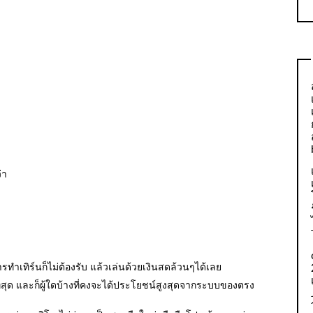
่า
การทำเทิร์นก็ไม่ต้องรับ แล้วเล่นด้วยเงินสดล้วนๆได้เลย
สุด และก็ผู้ใดบ้างที่คงจะได้ประโยชน์สูงสุดจากระบบของตรง