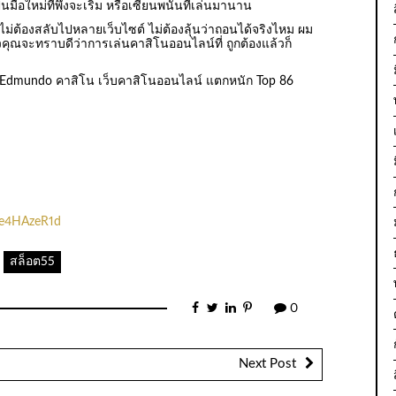
็นมือใหม่ที่พึ่งจะเริ่ม หรือเซียนพนันที่เล่นมานาน
 ไม่ต้องสลับไปหลายเว็บไซต์ ไม่ต้องลุ้นว่าถอนได้จริงไหม ผม
คุณจะทราบดีว่าการเล่นคาสิโนออนไลน์ที่ ถูกต้องแล้วก็
Edmundo คาสิโน เว็บคาสิโนออนไลน์ แตกหนัก Top 86
/8e4HAzeR1d
สล็อต55
0
Next Post