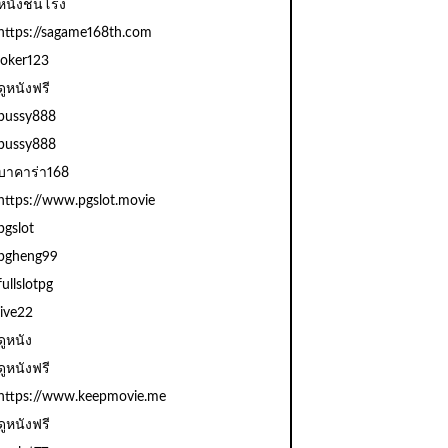
หนังชนโรง
https://sagame168th.com
joker123
ดูหนังฟรี
pussy888
pussy888
บาคาร่า168
https://www.pgslot.movie
pgslot
pgheng99
fullslotpg
live22
ดูหนัง
ดูหนังฟรี
https://www.keepmovie.me
ดูหนังฟรี