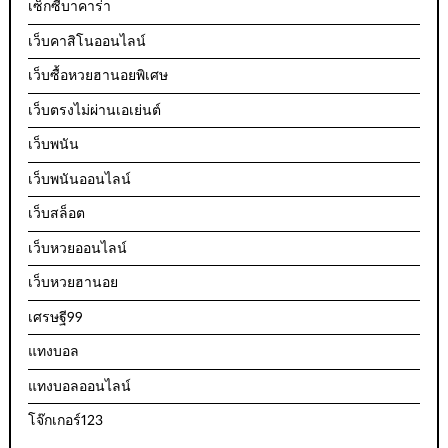
เซ็กซี่บาคาร่า
เว็บคาสิโนออนไลน์
เว็บซื้อหวยฮานอยพิเศษ
เว็บตรงไม่ผ่านเอเย่นต์
เว็บพนัน
เว็บพนันออนไลน์
เว็บสล็อต
เว็บหวยออนไลน์
เว็บหวยฮานอย
เศรษฐี99
แทงบอล
แทงบอลออนไลน์
โจ๊กเกอร์123