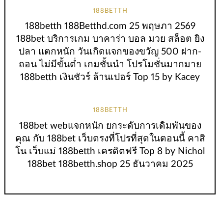
188BETTH
188betth 188Betthd.com 25 พฤษภา 2569
188bet บริการเกม บาคาร่า บอล มวย สล็อต ยิง
ปลา แตกหนัก วันเกิดแจกของขวัญ 500 ฝาก-
ถอน ไม่มีขั้นต่ำ เกมชั้นนำ โปรโมชั่นมากมาย
188betth เงินชัวร์ ล้านเปอร์ Top 15 by Kacey
188BETTH
188bet webแจกหนัก ยกระดับการเดิมพันของ
คุณ กับ 188bet เว็บตรงที่โปรที่สุดในตอนนี้ คาสิ
โน เว็บแม่ 188betth เครดิตฟรี Top 8 by Nichol
188bet 188betth.shop 25 ธันวาคม 2025