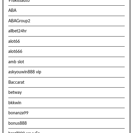
918kissauto
ABA
ABAGroup2
allbet24hr
alot66
alot666
amb slot
askyouwin888 vip
Baccarat
betway
bkkwin
bonanza99
bonus888