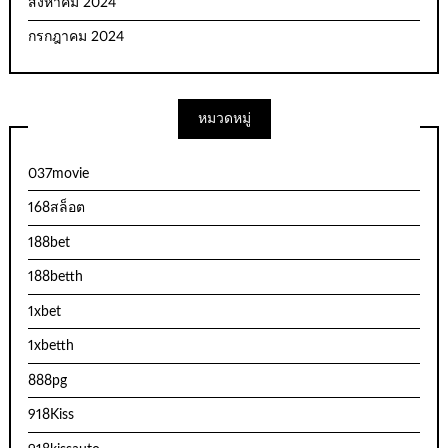
สิงหาคม 2024
กรกฎาคม 2024
หมวดหมู่
037movie
168สล็อต
188bet
188betth
1xbet
1xbetth
888pg
918Kiss