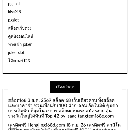
pg slot
kiss918
pgslot
สล็อตเว็บตรง
ดูหนังออนไลน์
ทางเข้า joker
joker slot
โจ๊กเกอร์123
เรื่องล่าสุด
สล็อต168 3 ส.ค. 2569 สล็อต168 เว็บเดียวครบ ทั้งสล็อต
และบาคาร่า ชวนเพื่อนรับ 100 ฝาก-ถอน อัตโนมัติ คุ้มค่า
การเดิมพัน ที่สุดในวงการ สล็อตเว็บตรง สมัครง่าย ลุ้น
รางวัลใหญ่ได้ทันที Top 42 by Isaac tangtem168e.com
เครดิตฟรี Hengjing168d.com 18 ก.ย. 26 เครดิตฟรี คาสิโน