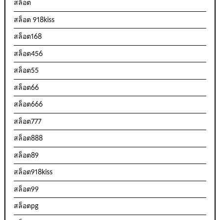
สล็อต
สล็อต 918kiss
สล็อต168
สล็อต456
สล็อต55
สล็อต66
สล็อต666
สล็อต777
สล็อต888
สล็อต89
สล็อต918kiss
สล็อต99
สล็อตpg