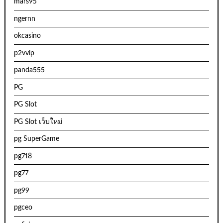
mars95
ngernn
okcasino
p2vvip
panda555
PG
PG Slot
PG Slot เว็บใหม่
pg SuperGame
pg718
pg77
pg99
pgceo