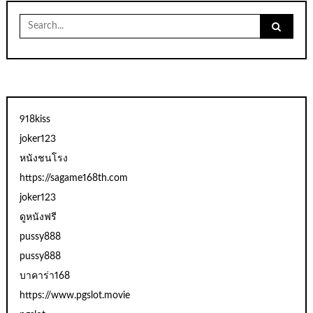
Search
for:
918kiss
joker123
หนังชนโรง
https://sagame168th.com
joker123
ดูหนังฟรี
pussy888
pussy888
บาคาร่า168
https://www.pgslot.movie