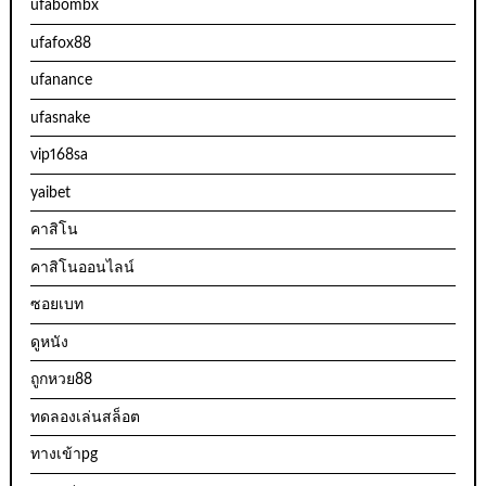
ufabombx
ufafox88
ufanance
ufasnake
vip168sa
yaibet
คาสิโน
คาสิโนออนไลน์
ซอยเบท
ดูหนัง
ถูกหวย88
ทดลองเล่นสล็อต
ทางเข้าpg