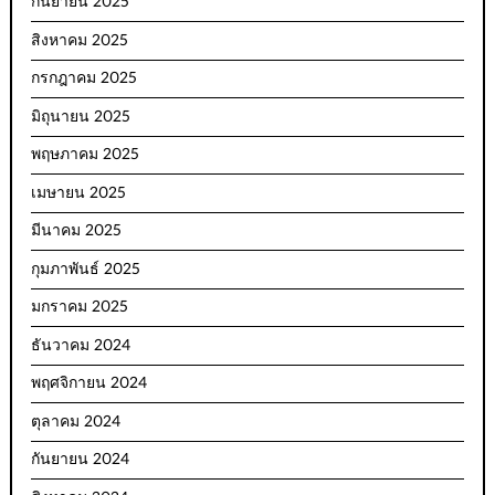
กันยายน 2025
สิงหาคม 2025
กรกฎาคม 2025
มิถุนายน 2025
พฤษภาคม 2025
เมษายน 2025
มีนาคม 2025
กุมภาพันธ์ 2025
มกราคม 2025
ธันวาคม 2024
พฤศจิกายน 2024
ตุลาคม 2024
กันยายน 2024