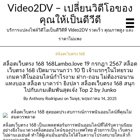
Video2DV – เปลี่ยนวิดีโอของ
คุณให้เป็นดีวีดี
บริการแปลงไฟล์วิดีโอเป็นดีวีดีที่ Video2DV รวดเร็ว คุณภาพสูง และ
ราคาไม่แพง
สล็อตเว็บตรง 168
สล็อตเว็บตรง 168 168Lambo.love 19 กรกฎา 2567 สล็อต
เว็บตรง 168 เปิดมานานกว่า 10 ปี เจ้าแรกๆในไทยรวม
เกมคาสิโนออนไลน์กำไรงาม ฝาก-ถอน ไม่ต้องรอนาน
แทงบอล สล็อต บาคาร่า ยิงปลา สล็อตเว็บตรง 168 สนุก
ไปกับเกมเดิมพันสุดเจ๋ง Top 2 by Junko
By
Anthony Rodriguez
on
วันพุธ, พฤษภาคม 14, 2025
สล็อตเว็บตรง 168 สุดยอดประสบการณ์การพนันออนไลน์ที่คุณไม่
สมควรพลาด
สล็อตเว็บตรง 168 เป็นแพลตฟอร์มการพนันออนไลน์ที่ได้รับความนิยม
อย่างยิ่งในแวดวงสล็อตออนไลน์ของประเทศไทย ด้วยการเป็น เว็บตรง
ไม่ผ่านเอเย่นต์ ทำให้ผู้เล่นมั่นอกมั่นใจได้ในความโปร่งสบายใสแล้วก็