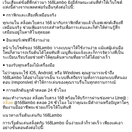
เว้นเสียแต่ข้อดีที่กล่าวมา 168Lambo ยังมีลักษณะเด่นที่ทำให้เว็บไซต์
แห่งนี้ต่างจากแพลตฟอร์มอื่นๆดังต่อไปนี้:
• กราฟิกและเสียงที่เหมือนจริง
ทุกเกมใน สล็อตเว็บตรง 168 มากับกราฟิกที่สวยแล้วก็เอฟเฟกต์เสียงที่
เหมือนจริง ช่วยเพิ่มอรรถรสสำหรับเพื่อการเล่นและก็ทำให้ท่านรู้สึก
เสมือนอยู่ในคาสิโนสุดยอด
• อินเทอร์เฟซที่ใช้งานง่าย
หน้าเว็บไซต์ของ 168Lambo วางแบบมาให้ใช้งานง่าย แม้แต่ผู้เล่นมือ
ใหม่ก็สามารถเริ่มต้นได้โดยทันที เมนูที่แจ่มแจ้งและก็การจัดวางที่เป็น
ระเบียบเรียบร้อยช่วยทำให้คุณค้นหาเกมที่อยากได้ได้อย่างเร็ว
• รองรับทุกเครื่องไม้เครื่องมือ
ไม่ว่าคุณจะใช้ iOS, Android, หรือ Windows คุณสามารถเข้าถึง
168Lambo ได้อย่างไม่ยากเย็น ระบบที่เสถียรรวมทั้งการออกแบบที่สนอง
ตอบ (responsive) ทำให้การเล่นของคุณราบรื่นในทุกสถานการณ์
• การผลักดันลูกค้าตลอด 24 ชั่วโมง
คณะทำงานของ สล็อตเว็บตรง 168 พร้อมให้บริการผ่านช่องทาง Line@ :
สล็อต
@168lambo ตลอด 24 ชั่วโมง ไม่ว่าคุณจะมีคำถามหรือปัญหาใดๆ
ทีมงานมืออาชีพจะช่วยแก้ไขให้ในทันที
แนวทางเริ่มต้นเล่นกับ 168Lambo
การเริ่มต้นเล่นสล็อตกับ 168Lambo นั้นง่ายแล้วก็รวดเร็ว เพียงแค่เอา
อย่างขั้นตอนดังต่อไปนี้: