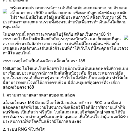
ความปลอดภัย
พร้อมเสนอประสบการณ์การเล่นที่นำสมัยและสะดวกสบาย ด้วยเกม
สล็อตมากกว่า 500 เกมที่ออกแบบมาเพื่อตอบปัญหานักพนันทุกระดับ
ไม่ว่าจะเป็นมือใหม่หรือผู้เล่นที่มีประสบการณ์ สล็อตเว็บตรง 168 รับ
ประกันความสนุกสนานรวมทั้งจังหวะสำหรับเพื่อการทำเงินครั้งใดก็ตาม
หมุนวงล้อ
ในบทความนี้ พวกเราจะพาคุณไปรู้จักกับ สล็อตเว็บตรง 168 ว่า
เพราะอะไรถึงเป็นตัวเลือกลำดับแรกๆของนักพนัน และก็เหตุผลที่คุณ
ควรจะเข้ามาสัมผัสประสบการณ์การเล่นที่ไม่มีใครเหมือน พร้อมกับ
เสนอแนะคุณลักษณะเด่นแล้วก็ระบบที่ทำให้เว็บไซต์นี้สะดุดตาในแวดวง
คาสิโนออนไลน์
เพราะเหตุใดจำเป็นต้องเลือก สล็อตเว็บตรง 168
168Lambo ไม่ใช่แค่เว็บสล็อตทั่วไป แม้กระนั้นเป็นแพลตฟอร์มที่วางแบบ
มาเพื่อมอบประสบการณ์การเดิมพันที่เหนือระดับ ด้วยประสบการณ์อัน
นานในวงการแล้วก็ความรู้ความเข้าใจในสิ่งที่จำเป็นของผู้เล่น ทำให้เว็บ
นี้สามารถตอบโจทย์ได้อย่างครบถ้วน นี่คือเหตุผลที่คุณควรที่จะเลือก
สล็อตเว็บตรง 168
1. ความมากมายหลากหลายของเกมสล็อต
สล็อตเว็บตรง 168 มีเกมสล็อตให้เลือกเล่นมากยิ่งกว่า 500 เกม ตั้งแต่
สล็อตคลาสสิกที่เรียบง่ายไปจนกระทั่งสล็อตวิดีโอที่มีกราฟิกงามแล้วก็ฟี
พบร์พิเศษ เป็นต้นว่า ฟรีสปิน โบนัสเกม และแจ็คพ็อตใหญ่ ทุกเกมได้รับ
การคัดสรรจากค่ายเกมชั้นแนวหน้าสุดยอด เพื่อให้แน่ใจว่าผู้เล่นจะได้รับ
ประสบการณ์ที่ครึกครื้นแล้วก็มีโอกาสชนะสูง
2. ระบบ RNG ที่โปร่งใส