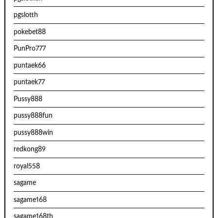
pgslotth
pokebet88
PunPro777
puntaek66
puntaek77
Pussy888
pussy888fun
pussy888win
redkong89
royal558
sagame
sagame168
sagame168th