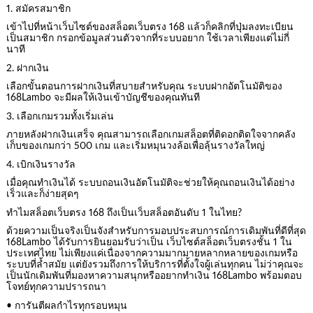
1. สมัครสมาชิก
เข้าไปที่หน้าเว็บไซต์ของสล็อตเว็บตรง 168 แล้วก็คลิกที่ปุ่มลงทะเบียน
เป็นสมาชิก กรอกข้อมูลส่วนตัวจากที่ระบบอยาก ใช้เวลาเพียงแต่ไม่กี่
นาที
2. ฝากเงิน
เลือกขั้นตอนการฝากเงินที่สบายสำหรับคุณ ระบบฝากอัตโนมัติของ
168Lambo จะมีผลให้เงินเข้าบัญชีของคุณทันที
3. เลือกเกมรวมทั้งเริ่มเล่น
ภายหลังฝากเงินเสร็จ คุณสามารถเลือกเกมสล็อตที่ติดอกติดใจจากคลัง
เก็บของเกมกว่า 500 เกม และเริ่มหมุนวงล้อเพื่อลุ้นรางวัลใหญ่
4. เบิกเงินรางวัล
เมื่อคุณทำเงินได้ ระบบถอนเงินอัตโนมัติจะช่วยให้คุณถอนเงินได้อย่าง
เร็วและก็ง่ายสุดๆ
ทำไมสล็อตเว็บตรง 168 ถึงเป็นเว็บสล็อตอันดับ 1 ในไทย?
ด้วยความเป็นจริงเป็นจังสำหรับการมอบประสบการณ์การเดิมพันที่ดีที่สุด
168Lambo ได้รับการยินยอมรับว่าเป็น เว็บไซต์สล็อตเว็บตรงชั้น 1 ใน
ประเทศไทย ไม่เพียงแค่เนื่องจากความมากมายหลากหลายของเกมหรือ
ระบบที่ล้ำสมัย แต่ยังรวมถึงการให้บริการที่ตั้งใจผู้เล่นทุกคน ไม่ว่าคุณจะ
เป็นนักเดิมพันที่มองหาความสนุกหรืออยากทำเงิน 168Lambo พร้อมตอบ
โจทย์ทุกความปรารถนา
• การันตีผลกำไรทุกรอบหมุน