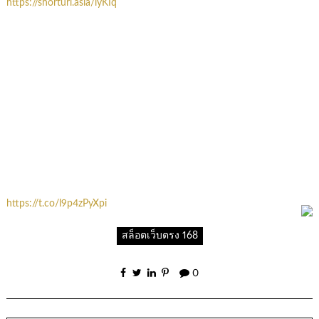
https://shorturl.asia/iyKIq
https://t.co/l9p4zPyXpi
สล็อตเว็บตรง 168
0