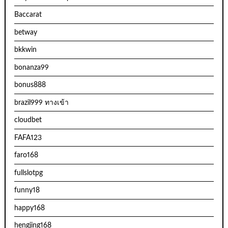
Baccarat
betway
bkkwin
bonanza99
bonus888
brazil999 ทางเข้า
cloudbet
FAFA123
faro168
fullslotpg
funny18
happy168
hengjing168