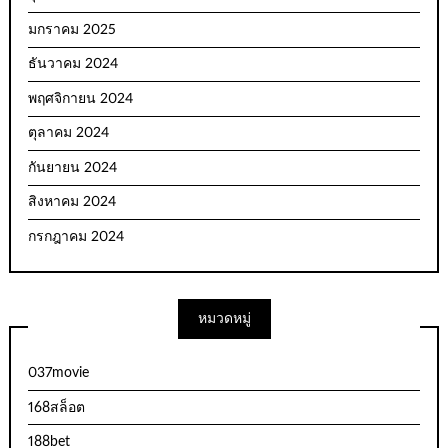
มกราคม 2025
ธันวาคม 2024
พฤศจิกายน 2024
ตุลาคม 2024
กันยายน 2024
สิงหาคม 2024
กรกฎาคม 2024
หมวดหมู่
037movie
168สล็อต
188bet