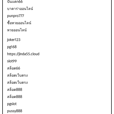
ปั่นแตก66
บาคาร่าออนไลน์
punpro777
ซื้อหวยออนไลน์
หวยออนไลน์
joker123
pg168
https://jinda55.cloud
slot99
สล็อต66
สล็อตเว็บตรง
สล็อตเว็บตรง
สล็อต888
สล็อต888
pgslot
pussy888