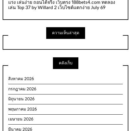
แรง เล่นง่าย ถอนได้จริง เว็บตรง 188bets4.com ทดลอง
เล่น Top 37 by Willard 2 เว็บไซต์แตกง่าย July 69
ความเห็นล่าสุด
คลังเก็บ
สิงหาคม 2026
กรกฎาคม 2026
มิถุนายน 2026
พฤษภาคม 2026
เมษายน 2026
มีนาคม 2026