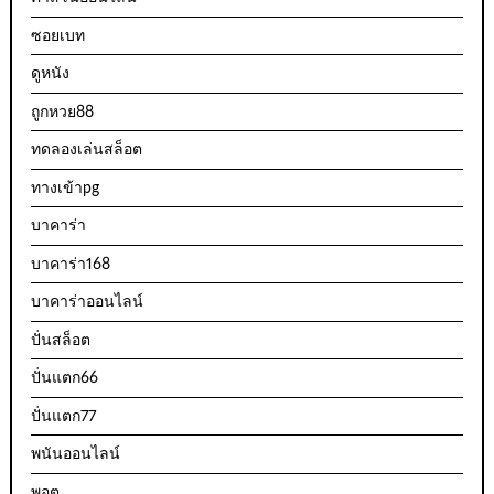
ซอยเบท
ดูหนัง
ถูกหวย88
ทดลองเล่นสล็อต
ทางเข้าpg
บาคาร่า
บาคาร่า168
บาคาร่าออนไลน์
ปั่นสล็อต
ปั่นแตก66
ปั่นแตก77
พนันออนไลน์
พอต