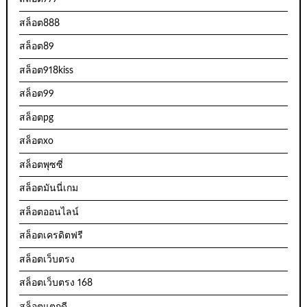
สล็อต888
สล็อต89
สล็อต918kiss
สล็อต99
สล็อตpg
สล็อตxo
สล็อตพุซซี่
สล็อตมันนี่เกม
สล็อตออนไลน์
สล็อตเครดิตฟรี
สล็อตเว็บตรง
สล็อตเว็บตรง 168
สล็อตแตกดี