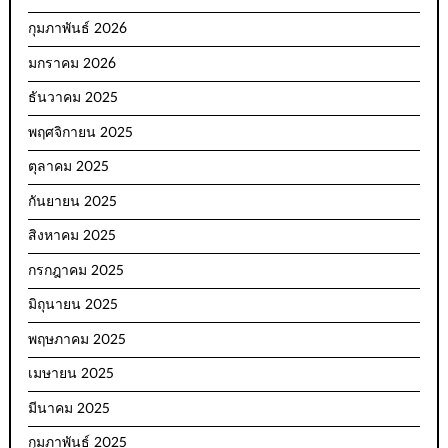
กุมภาพันธ์ 2026
มกราคม 2026
ธันวาคม 2025
พฤศจิกายน 2025
ตุลาคม 2025
กันยายน 2025
สิงหาคม 2025
กรกฎาคม 2025
มิถุนายน 2025
พฤษภาคม 2025
เมษายน 2025
มีนาคม 2025
กุมภาพันธ์ 2025