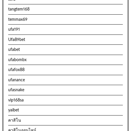
tangtem168
temmax69
ufa191
Ufa89bet
ufabet
ufabombx
ufafox88
ufanance
ufasnake
vip168sa
yaibet
คาสิโน
คาสิโนออนไลน์