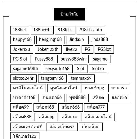
ป้ายกำกับ
188bet
188betth
918Kiss
918kissauto
happy168
hengjing168
Jinda55
jinda888
Joker123
Joker123th
live22
PG
PGSlot
PG Slot
Pussy888
pussy888win
sagame
sagame168th
sexyauto168
Slot
Slotxo
slotxo24hr
tangtem168
temmax69
คาสิโนออนไลน์
ดูหนังออนไลน์
ทางเข้าpg
บาคาร่า
บาคาร่า168
ปั่นแตก66
พุซซี่888
สล็อต
สล็อต55
สล็อต99
สล็อต168
สล็อต666
สล็อต777
สล็อต888
สล็อตpg
สล็อตxo
สล็อตออนไลน์
สล็อตเครดิตฟรี
สล็อตเว็บตรง
เว็บสล็อต
โจ๊กเกอร์123