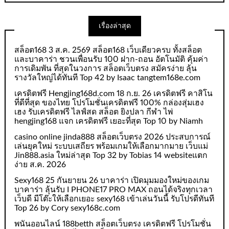
เรื่องล่าสุด
สล็อต168 3 ส.ค. 2569 สล็อต168 เว็บเดียวครบ ทั้งสล็อต
และบาคาร่า ชวนเพื่อนรับ 100 ฝาก-ถอน อัตโนมัติ คุ้มค่า
การเดิมพัน ที่สุดในวงการ สล็อตเว็บตรง สมัครง่าย ลุ้น
รางวัลใหญ่ได้ทันที Top 42 by Isaac tangtem168e.com
เครดิตฟรี Hengjing168d.com 18 ก.ย. 26 เครดิตฟรี คาสิโน
ที่ดีที่สุด ของไทย โปรโมชั่นเครดิตฟรี 100% กล่องสุ่มเฮง
เฮง รับเครดิตฟรี ไลฟ์สด สล็อต ยิงปลา กีฬา ไพ่
hengjing168 แจก เครดิตฟรี เยอะที่สุด Top 10 by Niamh
casino online jinda888 สล็อตเว็บตรง 2026 ประสบการณ์
เล่นยุคใหม่ ระบบเสถียร พร้อมเกมให้เลือกมากมาย เว็บแม่
Jin888.asia ใหม่ล่าสุด Top 32 by Tobias 14 websiteแตก
ง่าย ส.ค. 2026
Sexy168 25 กันยายน 26 บาคาร่า เปิดมุมมองใหม่ของเกม
บาคาร่า ลุ้นรับ I PHONE17 PRO MAX ถอนได้จริงทุกเวลา
เว็บดี มีโต๊ะให้เลือกเยอะ sexy168 เข้าเล่นวันนี้ รับโปรดีทันที
Top 26 by Cory sexy168c.com
พนันออนไลน์ 188betth สล็อตเว็บตรง เครดิตฟรี โปรโมชั่น