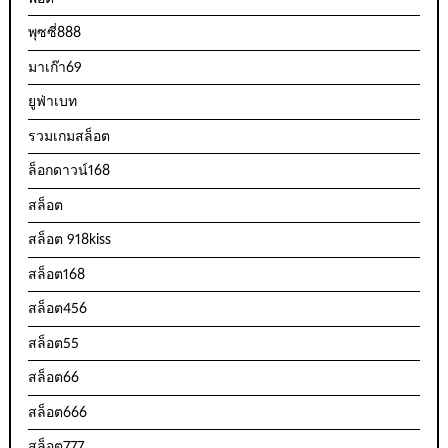
พุซซี่888
มาเก๊า69
ยูฟ่าเบท
รวมเกมสล็อต
ล็อกดาวน์168
สล็อต
สล็อต 918kiss
สล็อต168
สล็อต456
สล็อต55
สล็อต66
สล็อต666
สล็อต777