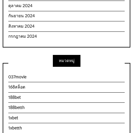
ตุลาคม 2024
กันยายน 2024
สิงหาคม 2024
กรกฎาคม 2024
หมวดหมู่
037movie
168สล็อต
188bet
188betth
1xbet
1xbetth