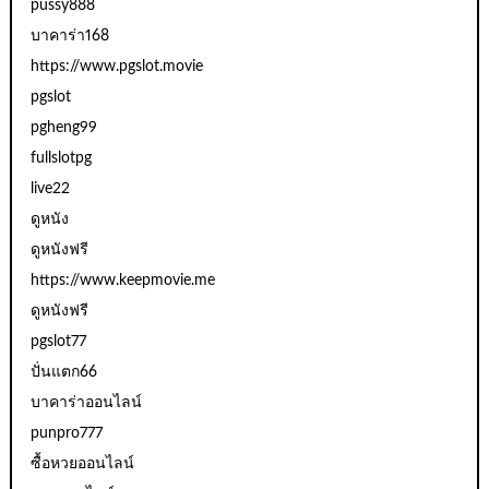
pussy888
บาคาร่า168
https://www.pgslot.movie
pgslot
pgheng99
fullslotpg
live22
ดูหนัง
ดูหนังฟรี
https://www.keepmovie.me
ดูหนังฟรี
pgslot77
ปั่นแตก66
บาคาร่าออนไลน์
punpro777
ซื้อหวยออนไลน์