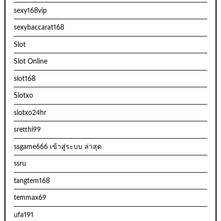
sexy168vip
sexybaccarat168
Slot
Slot Online
slot168
Slotxo
slotxo24hr
sretthi99
ssgame666 เข้าสู่ระบบ ล่าสุด
ssru
tangtem168
temmax69
ufa191