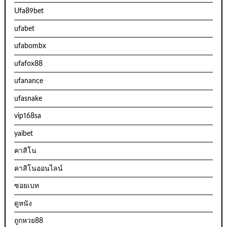
Ufa89bet
ufabet
ufabombx
ufafox88
ufanance
ufasnake
vip168sa
yaibet
คาสิโน
คาสิโนออนไลน์
ซอยเบท
ดูหนัง
ถูกหวย88