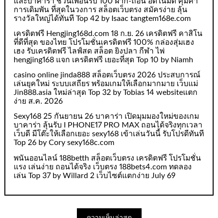
และบาคาร่า ชวนเพื่อนรับ 100 ฝาก-ถอน อัตโนมัติ คุ้มค่า
การเดิมพัน ที่สุดในวงการ สล็อตเว็บตรง สมัครง่าย ลุ้น
รางวัลใหญ่ได้ทันที Top 42 by Isaac tangtem168e.com
เครดิตฟรี Hengjing168d.com 18 ก.ย. 26 เครดิตฟรี คาสิโน
ที่ดีที่สุด ของไทย โปรโมชั่นเครดิตฟรี 100% กล่องสุ่มเฮง
เฮง รับเครดิตฟรี ไลฟ์สด สล็อต ยิงปลา กีฬา ไพ่
hengjing168 แจก เครดิตฟรี เยอะที่สุด Top 10 by Niamh
casino online jinda888 สล็อตเว็บตรง 2026 ประสบการณ์
เล่นยุคใหม่ ระบบเสถียร พร้อมเกมให้เลือกมากมาย เว็บแม่
Jin888.asia ใหม่ล่าสุด Top 32 by Tobias 14 websiteแตก
ง่าย ส.ค. 2026
Sexy168 25 กันยายน 26 บาคาร่า เปิดมุมมองใหม่ของเกม
บาคาร่า ลุ้นรับ I PHONE17 PRO MAX ถอนได้จริงทุกเวลา
เว็บดี มีโต๊ะให้เลือกเยอะ sexy168 เข้าเล่นวันนี้ รับโปรดีทันที
Top 26 by Cory sexy168c.com
พนันออนไลน์ 188betth สล็อตเว็บตรง เครดิตฟรี โปรโมชั่น
แรง เล่นง่าย ถอนได้จริง เว็บตรง 188bets4.com ทดลอง
เล่น Top 37 by Willard 2 เว็บไซต์แตกง่าย July 69
ความเห็นล่าสุด