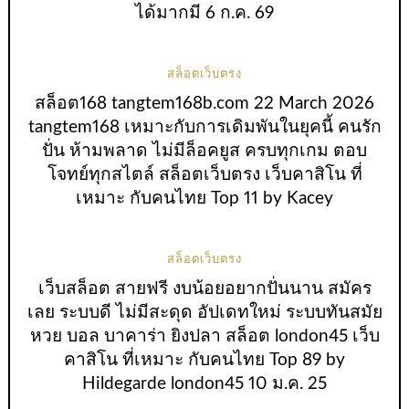
ได้มากมี 6 ก.ค. 69
สล็อตเว็บตรง
สล็อต168 tangtem168b.com 22 March 2026
tangtem168 เหมาะกับการเดิมพันในยุคนี้ คนรัก
ปั่น ห้ามพลาด ไม่มีล็อคยูส ครบทุกเกม ตอบ
โจทย์ทุกสไตล์ สล็อตเว็บตรง เว็บคาสิโน ที่
เหมาะ กับคนไทย Top 11 by Kacey
สล็อตเว็บตรง
เว็บสล็อต สายฟรี งบน้อยอยากปั่นนาน สมัคร
เลย ระบบดี ไม่มีสะดุด อัปเดทใหม่ ระบบทันสมัย
หวย บอล บาคาร่า ยิงปลา สล็อต london45 เว็บ
คาสิโน ที่เหมาะ กับคนไทย Top 89 by
Hildegarde london45 10 ม.ค. 25