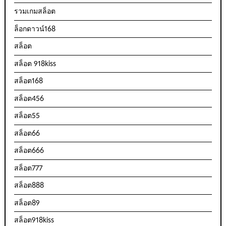
รวมเกมสล็อต
ล็อกดาวน์168
สล็อต
สล็อต 918kiss
สล็อต168
สล็อต456
สล็อต55
สล็อต66
สล็อต666
สล็อต777
สล็อต888
สล็อต89
สล็อต918kiss