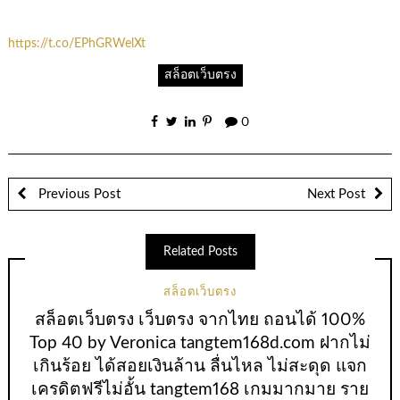
https://t.co/EPhGRWelXt
สล็อตเว็บตรง
0
Previous Post
Next Post
Related Posts
สล็อตเว็บตรง
สล็อตเว็บตรง เว็บตรง จากไทย ถอนได้ 100%
Top 40 by Veronica tangtem168d.com ฝากไม่
เกินร้อย ได้สอยเงินล้าน ลื่นไหล ไม่สะดุด แจก
เครดิตฟรีไม่อั้น tangtem168 เกมมากมาย ราย