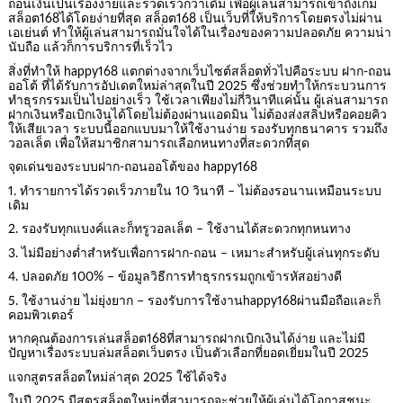
ถอนเงินเป็นเรื่องง่ายและรวดเร็วกว่าเดิม เพื่อผู้เล่นสามารถเข้าถึงเกม
สล็อต168ได้โดยง่ายที่สุด สล็อต168 เป็นเว็บที่ให้บริการโดยตรงไม่ผ่าน
เอเย่นต์ ทำให้ผู้เล่นสามารถมั่นใจได้ในเรื่องของความปลอดภัย ความน่า
นับถือ แล้วก็การบริการที่เร็วไว
สิ่งที่ทำให้ happy168 แตกต่างจากเว็บไซต์สล็อตทั่วไปคือระบบ ฝาก-ถอน
ออโต้ ที่ได้รับการอัปเดตใหม่ล่าสุดในปี 2025 ซึ่งช่วยทำให้กระบวนการ
ทำธุรกรรมเป็นไปอย่างเร็ว ใช้เวลาเพียงไม่กี่วินาทีแค่นั้น ผู้เล่นสามารถ
ฝากเงินหรือเบิกเงินได้โดยไม่ต้องผ่านแอดมิน ไม่ต้องส่งสลิปหรือคอยคิว
ให้เสียเวลา ระบบนี้ออกแบบมาให้ใช้งานง่าย รองรับทุกธนาคาร รวมถึง
วอลเล็ต เพื่อให้สมาชิกสามารถเลือกหนทางที่สะดวกที่สุด
จุดเด่นของระบบฝาก-ถอนออโต้ของ happy168
1. ทำรายการได้รวดเร็วภายใน 10 วินาที – ไม่ต้องรอนานเหมือนระบบ
เดิม
2. รองรับทุกแบงค์และก็ทรูวอลเล็ต – ใช้งานได้สะดวกทุกหนทาง
3. ไม่มีอย่างต่ำสำหรับเพื่อการฝาก-ถอน – เหมาะสำหรับผู้เล่นทุกระดับ
4. ปลอดภัย 100% – ข้อมูลวิธีการทำธุรกรรมถูกเข้ารหัสอย่างดี
5. ใช้งานง่าย ไม่ยุ่งยาก – รองรับการใช้งานhappy168ผ่านมือถือและก็
คอมพิวเตอร์
หากคุณต้องการเล่นสล็อต168ที่สามารถฝากเบิกเงินได้ง่าย และไม่มี
ปัญหาเรื่องระบบล่มสล็อตเว็บตรง เป็นตัวเลือกที่ยอดเยี่ยมในปี 2025
แจกสูตรสล็อตใหม่ล่าสุด 2025 ใช้ได้จริง
ในปี 2025 มีสูตรสล็อตใหม่ๆที่สามารถจะช่วยให้ผู้เล่นได้โอกาสชนะ