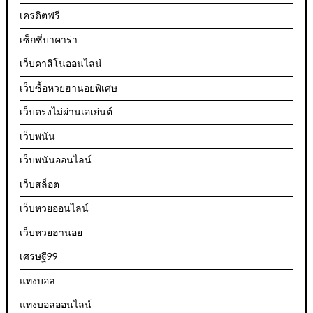
เครดิตฟรี
เซ็กซี่บาคาร่า
เว็บคาสิโนออนไลน์
เว็บซื้อหวยฮานอยพิเศษ
เว็บตรงไม่ผ่านเอเย่นต์
เว็บพนัน
เว็บพนันออนไลน์
เว็บสล็อต
เว็บหวยออนไลน์
เว็บหวยฮานอย
เศรษฐี99
แทงบอล
แทงบอลออนไลน์