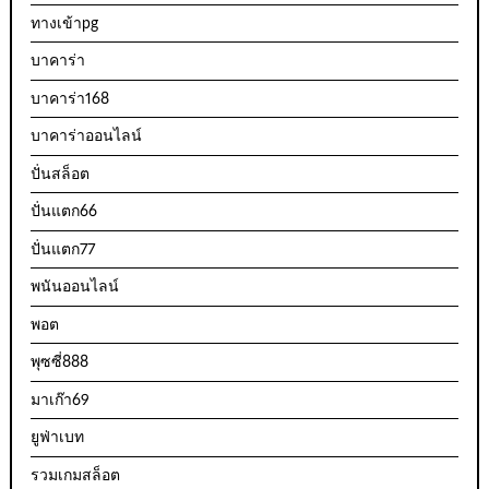
ทางเข้าpg
บาคาร่า
บาคาร่า168
บาคาร่าออนไลน์
ปั่นสล็อต
ปั่นแตก66
ปั่นแตก77
พนันออนไลน์
พอต
พุซซี่888
มาเก๊า69
ยูฟ่าเบท
รวมเกมสล็อต