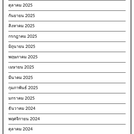
ตุลาคม 2025
กันยายน 2025
สิงหาคม 2025
กรกฎาคม 2025
มิถุนายน 2025
พฤษภาคม 2025
เมษายน 2025
มีนาคม 2025
กุมภาพันธ์ 2025
มกราคม 2025
ธันวาคม 2024
พฤศจิกายน 2024
ตุลาคม 2024