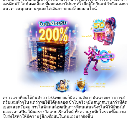
เครดิตฟรี ไลฟ์สดสล็อต ที่ผมลองมาไม่นานนี้ เผื่อผู้ใดกันแน่กำลังมองหา
แนวทางสนุกสนานๆและได้เงินจากเกมสล็อตออนไลน์
คราวแรกที่ผมได้ยินคำว่า bkkwin ผมก็มีความคิดว่ามันน่าจะราวการส
ตรีมเกมทั่วๆไป แต่ว่าพอใช้ได้ทดลองเข้าไปจริงๆมันสนุกสนานกว่าที่คิด
เยอะเลยครับผม การไลฟ์สดสล็อตเป็นการที่คนเล่นจริงๆไลฟ์ให้ผู้ชมได้
มองเวลาสปิน ได้ผลรางวัลแบบเรียลไทม์ ทั้งความระทึกใจรวมทั้งความ
โปร่งใสทำให้มีความรู้สึกเชื่อมั่นในตนเองมากยิ่งขึ้น