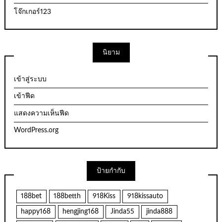
โจ๊กเกอร์123
นิยาม
เข้าสู่ระบบ
เข้าฟีด
แสดงความเห็นฟีด
WordPress.org
ป้ายกำกับ
188bet
188betth
918Kiss
918kissauto
happy168
hengjing168
Jinda55
jinda888