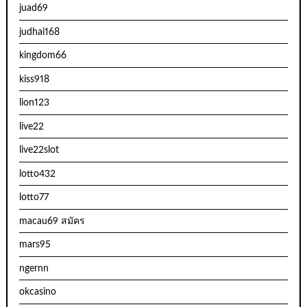
juad69
judhai168
kingdom66
kiss918
lion123
live22
live22slot
lotto432
lotto77
macau69 สมัคร
mars95
ngernn
okcasino