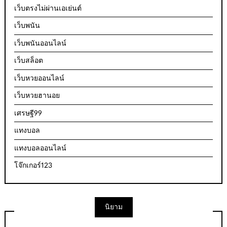
เว็บตรงไม่ผ่านเอเย่นต์
เว็บพนัน
เว็บพนันออนไลน์
เว็บสล็อต
เว็บหวยออนไลน์
เว็บหวยฮานอย
เศรษฐี99
แทงบอล
แทงบอลออนไลน์
โจ๊กเกอร์123
นิยาม