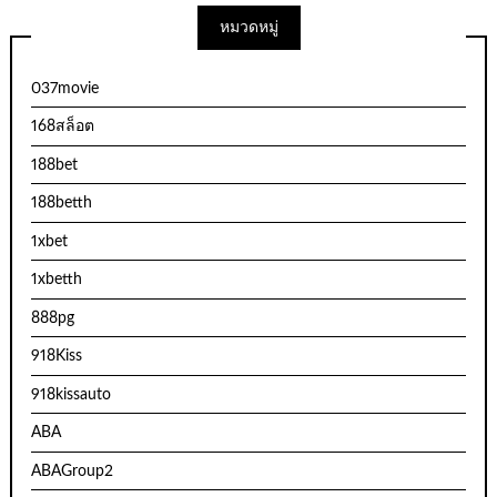
หมวดหมู่
037movie
168สล็อต
188bet
188betth
1xbet
1xbetth
888pg
918Kiss
918kissauto
ABA
ABAGroup2