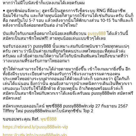
หากว่าไม่มีโบนัสเข้าก็แปลงเกมได้เลยครับผม
• สูตรพักผ่อนจังหวะ: สูตรนี้เป็นสูตรการรีเซ็ตระบบ RNG ที่มืออาชีพ
นิยมใช้งานกัน และก็สายทุนน้อยก็สามารถใช้งานได้เช่นกันนะครับ นั่นก็
คือ กดสปินไป 5-7 รอบ แล้วหลังจากนั้นให้พักบางส่วน 10-15 วินาทีและก็
หลังจากนั้นจึงค่อยกดสปินต่อ ง่ายใช่ไหม?
บันเทิงใจกับเกมสล็อตมากไม่น้อยเลยทีเดียวบน
pussy888
ได้แล้ววันนี้
สมัครเป็นสมาชิกใหม่ฟรี! สายทุนน้อยเล่นแบบชิวๆได้เลย
ขอรับรองเลยว่า pussy888 นั้นเหมาะสมกับนักพนันชาวไทยทุกคนแน่ๆ
ครับ เพราะว่านี่เป็นค่ายเกมที่ถูกจริตคนประเทศไทยเยอะที่สุดแล้วล่ะ
ครับผม แล้วยิ่งค่ายเกมให้ความใส่ใจกับนักเดิมพันคนไทยถึงขนาดที่ว่า
วางแบบเกมที่รองรับภาษาไทยออกมา
ทำให้ท่านสามารถใช้งานได้ง่ายดายมากยิ่งขึ้น เข้าใจเกมมากยิ่งขึ้น อีก
ทั้งยังมีระบบระเบียบต่างๆที่รองรับการใช้แรงงานธรรมดาของคน
ประเทศไทยอย่างระบบฝากถอนออโต้ด้วยแล้วล่ะก็ บอกเลยว่า ผู้ใดกันก็
เล่นได้แน่นอน ยิ่งกว่านั้น คุณยังสามารถนำเทคนิคการเดินเงินที่พวกเรา
เสนอแนะไปปรับใช้ได้อีกด้วย ด้วยเหตุนั้น ถ้าเกิดคุณพร้อมแล้วล่ะก็
สมัครเป็นสมาชิกใหม่กับพวกเราได้เลยจ๊ะครับผม pussy888win สมัครฟรี
สมัครเลย!
สมัครแทงบอลออนไลน์ พุซซี่888 pussy888win.vip 27 กันยายน 2567
Tiffiny ใหม่ pussy888winแจกโบนัสทุกซีซั่น Top 2
ขอขอบพระคุณ Ref.
พุซซี่888
https://rebrand.ly/pussy888win-vip
https://cutly.info/pussy888win-vip