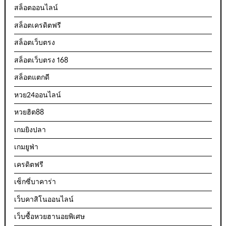
สล็อตออนไลน์
สล็อตเครดิตฟรี
สล็อตเว็บตรง
สล็อตเว็บตรง 168
สล็อตแตกดี
หวย24ออนไลน์
หวยฮิต88
เกมยิงปลา
เกมยูฟ่า
เครดิตฟรี
เซ็กซี่บาคาร่า
เว็บคาสิโนออนไลน์
เว็บซื้อหวยฮานอยพิเศษ