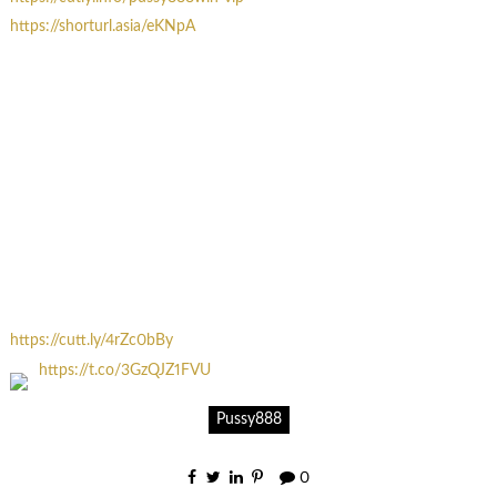
https://shorturl.asia/eKNpA
https://cutt.ly/4rZc0bBy
https://t.co/3GzQJZ1FVU
Pussy888
0