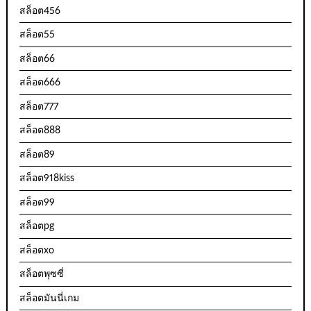
สล็อต456
สล็อต55
สล็อต66
สล็อต666
สล็อต777
สล็อต888
สล็อต89
สล็อต918kiss
สล็อต99
สล็อตpg
สล็อตxo
สล็อตพุซซี่
สล็อตมันนี่เกม