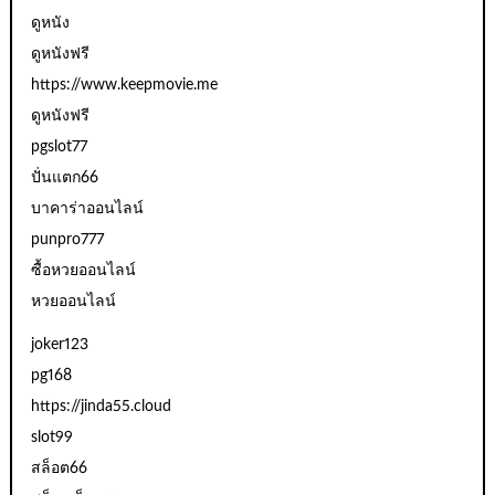
ดูหนัง
ดูหนังฟรี
https://www.keepmovie.me
ดูหนังฟรี
pgslot77
ปั่นแตก66
บาคาร่าออนไลน์
punpro777
ซื้อหวยออนไลน์
หวยออนไลน์
joker123
pg168
https://jinda55.cloud
slot99
สล็อต66