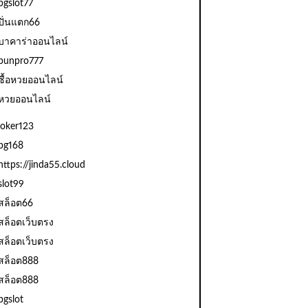
pgslot77
ปั่นแตก66
บาคาร่าออนไลน์
punpro777
ซื้อหวยออนไลน์
หวยออนไลน์
joker123
pg168
https://jinda55.cloud
slot99
สล็อต66
สล็อตเว็บตรง
สล็อตเว็บตรง
สล็อต888
สล็อต888
pgslot