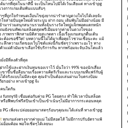
ด้มากที่สุดในนาทีนี้ จะเป็นไหนไปมิได้เว้นเสียแต่ ทางเข้าpg
ั่นวงการเกมเดิมพันแบบสับๆ
่าๆที่ถูกใจกำหนดเงื่อนไขยุ่งยากน่ารำคาญดวงใจไปได้เลยจ้ะ
ใจสายปั่นยุคใหม่ด้วยระบบ ฝาก ถอน เดิมพันไม่มีอย่างน้อย มี
ๆเข้ามาร่วมสนุกสนานรวมทั้งลุ้นรางวัลใหญ่แจ็กพอตแตกหนัก
แถมยังขนทัพเกมสล็อตสุดพรีเมียมจากค่ายในดวงใจของ
ภาพกราฟิกสามมิติสวยสะกดตา เนื้อเรื่องเกมสนุกตื่นเต้น
จะต้องขอชีวิต! บทความนี้ไม่ได้มาเพื่อคุยโวชวนเชื่อนะคะ แม้
าะลึกความเริ่ดของเว็บไซต์แห่งนี้กันชัดๆว่าเพราะอะไร ทาง
งที่ตัวแม่ตัวมัมเขาเลือกใช้บริการกัน หากพร้อมจะจับเงินโตแล้ว
งมีที่ลงตัวที่สุด
ผีฝากไข้และฝากเงินทุนของเราไว้ มั่นใจว่า 99% ของนักเสี่ยง
าขึ้นชื่อลือนามเรื่องความคิดริเริ่มและระบบเกมที่แฟร์กับผู้
งินได้จริงแบบไม่มีสะดุด คุณจำเป็นต้องเล่นผ่านเว็บตรงป้อม
ียรอย่าง ทางเข้าpg จ้ะ
่าคนใดกัน
 funny18 เชื่อมต่อกับค่าย PG โดยตรง ทำให้เวลาปั่นสล็อต
สหรือฟีพบร์ฟรีสปินเข้าเป็นเข้าเน้นๆไม่มีอาการกระดอนหลุด
 PG เพิ่งจะปล่อยออกมาสดๆร้อนๆคุณจะได้เล่นที่ ทางเข้าpg
t
ทุกเกมส่งตรงจากค่ายแม่ ไม่มีสอดไส้ ไม่มีการปรับอัตราแพ้
อ้อมค้อม พอใจเชิ่ดๆได้เลยนะ