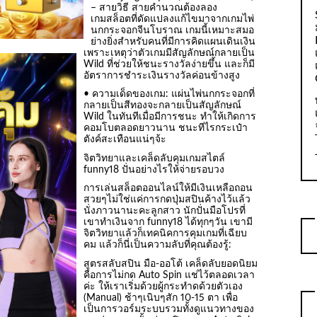
– สายวิธี สายคำนวณต้องลอง
เกมสล็อตที่ดัดแปลงแก้ไขมาจากเกมไพ่
นกกระจอกจีนโบราณ เกมนี้เหมาะสมอ
ย่างยิ่งสำหรับคนที่มีการคิดแผนเดินเงิน
เพราะเหตุว่าตัวเกมมีสัญลักษณ์กลายเป็น
Wild ที่ช่วยให้ชนะรางวัลง่ายขึ้น และก็มี
อัตราการชำระเงินรางวัลค่อนข้างสูง
• ความเด็ดของเกม: แผ่นไพ่นกกระจอกที่
กลายเป็นสีทองจะกลายเป็นสัญลักษณ์
Wild ในทันทีเมื่อมีการชนะ ทำให้เกิดการ
คอมโบตลอดยาวนาน ชนะทีไรกระเป๋า
ตังค์สะเทือนแน่ๆจ้ะ
จิตวิทยาและเคล็ดลับคุมเกมสไตล์
funny18 ปั่นอย่างไรให้จ่ายรอบวง
การเล่นสล็อตออนไลน์ให้มีเงินเหลือถอน
สวยๆไม่ใช่แค่การกดปุ่มสปินค้างไว้แล้ว
นั่งภาวนานะคะลูกสาว นักปั่นมือโปรที่
เขาทำเงินจาก funny18 ได้ทุกๆวัน เขามี
จิตวิทยาแล้วก็เทคนิคการคุมเกมที่เฉียบ
คม แล้วก็นี่เป็นความลับที่คุณต้องรู้:
สูตรสลับสปิน มือ-ออโต้ เคล็ดลับยอดนิยม
คือการไม่กด Auto Spin แช่ไว้ตลอดเวลา
ค่ะ ให้เราเริ่มด้วยผู้กระทำดด้วยตัวเอง
(Manual) ช้าๆเนิบๆสัก 10-15 ตา เพื่อ
เป็นการวอร์มระบบรวมทั้งดูแนวทางของ