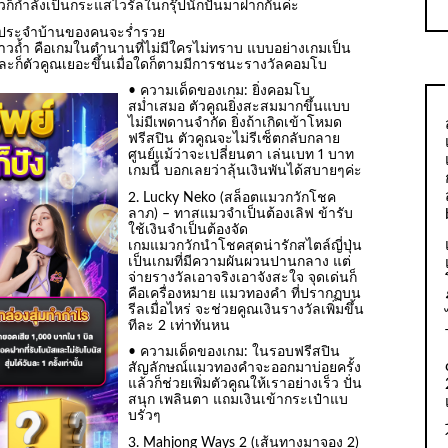
้วก็กำลังเป็นกระแสไวรัลในกรุ๊ปนักปั่นมาฝากกันค่ะ
มัญประจำบ้านของคนจะร่ำรวย
าวถ้ำ คือเกมในตำนานที่ไม่มีใครไม่ทราบ แบบอย่างเกมเป็น
 และก็ตัวคูณเยอะขึ้นเมื่อใดก็ตามมีการชนะรางวัลคอมโบ
• ความเด็ดของเกม: ยิ่งคอมโบ
สม่ำเสมอ ตัวคูณยิ่งสะสมมากขึ้นแบบ
ไม่มีเพดานจำกัด ยิ่งถ้าเกิดเข้าโหมด
ฟรีสปิน ตัวคูณจะไม่รีเซ็ตกลับกลาย
ศูนย์แม้ว่าจะเปลี่ยนตา เล่นเบท 1 บาท
เกมนี้ บอกเลยว่าลุ้นเงินพันได้สบายๆค่ะ
2. Lucky Neko (สล็อตแมวกวักโชค
ลาภ) – ทาสแมวจำเป็นต้องเลิฟ ข้ารับ
ใช้เงินจำเป็นต้องจัด
เกมแมวกวักนำโชคสุดน่ารักสไตล์ญี่ปุ่น
เป็นเกมที่มีความผันผวนปานกลาง แต่
จ่ายรางวัลเอาจริงเอาจังสะใจ จุดเด่นก็
คือเครื่องหมาย แมวทองคำ ที่ปรากฏบน
รีลเมื่อไหร่ จะช่วยคูณเงินรางวัลเพิ่มขึ้น
ทีละ 2 เท่าทันหน
• ความเด็ดของเกม: ในรอบฟรีสปิน
สัญลักษณ์แมวทองคำจะออกมาบ่อยครั้ง
แล้วก็ช่วยเพิ่มตัวคูณให้เราอย่างเร็ว ปั่น
สนุก เพลินตา แถมเงินเข้ากระเป๋าแบ
บรัวๆ
3. Mahjong Ways 2 (เส้นทางมาจอง 2)