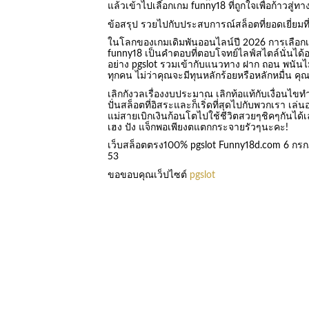
แล้วเข้าไปเลือกเกม funny18 ที่ถูกใจเพื่อก้าวสู่ท
ข้อสรุป รวยไปกับประสบการณ์สล็อตที่ยอดเยี่ยมที
ในโลกของเกมเดิมพันออนไลน์ปี 2026 การเลือกเว็บไซ
funny18 เป็นคำตอบที่ตอบโจทย์ไลฟ์สไตล์นั่นได้อย
อย่าง pgslot รวมเข้ากับแนวทาง ฝาก ถอน พนันไม่ม
ทุกคน ไม่ว่าคุณจะมีทุนหลักร้อยหรือหลักหมื่น คุณ
เลิกกังวลเรื่องงบประมาณ เลิกท้อแท้กับเงื่อนไขท
ปั่นสล็อตที่อิสระและก็เริ่ดที่สุดไปกับพวกเรา เล่นอ
แม่สายเบิกเงินก้อนโตไปใช้ชีวิตสวยๆชิคๆกันได้เ
เฮง ปัง แจ็กพอเพียงตแตกกระจายรัวๆนะคะ!
เว็บสล็อตตรง100% pgslot Funny18d.com 6 กรกฎ
53
ขอขอบคุณเว็ปไซต์
pgslot